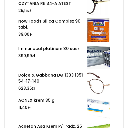
CZYTANIA RE134-A ATEST
25,15
zł
Now Foods Silica Complex 90
tabl.
39,00
zł
Immunocal platinum 30 sasz
390,99
zł
Dolce & Gabbana DG 1333 1351
54-17-140
623,35
zł
ACNEX krem 35 g
11,40
zł
Acnefan Asa Krem P/Tradz. 25