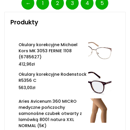
←
1
2
3
4
5
Produkty
Okulary korekcyjne Michael
Kors MK 3053 FERNIE 1108
(6785627)
412,96
zł
Okulary korekcyjne Rodenstock
R5356 C
563,00
zł
Aries Avicenum 360 MICRO
medyczne pończochy
samonośne czubek otwarty z
lamówką 8001 natura XXL
NORMAL (5K)