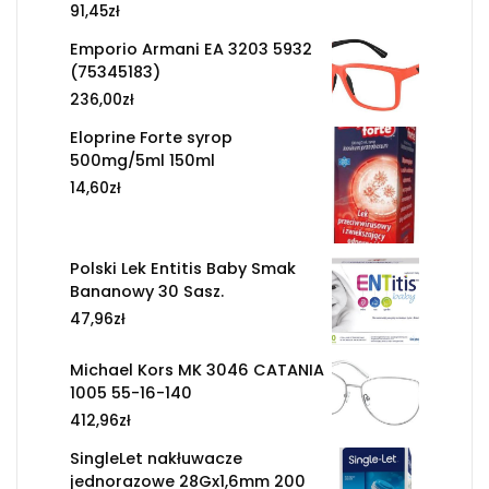
91,45
zł
Emporio Armani EA 3203 5932
(75345183)
236,00
zł
Eloprine Forte syrop
500mg/5ml 150ml
14,60
zł
Polski Lek Entitis Baby Smak
Bananowy 30 Sasz.
47,96
zł
Michael Kors MK 3046 CATANIA
1005 55-16-140
412,96
zł
SingleLet nakłuwacze
jednorazowe 28Gx1,6mm 200