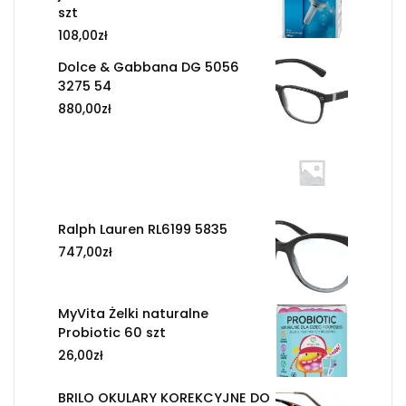
szt
108,00
zł
Dolce & Gabbana DG 5056
3275 54
880,00
zł
Ralph Lauren RL6199 5835
747,00
zł
MyVita Żelki naturalne
Probiotic 60 szt
26,00
zł
BRILO OKULARY KOREKCYJNE DO