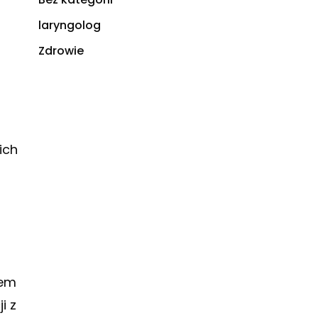
laryngolog
Zdrowie
ich
łem
i z