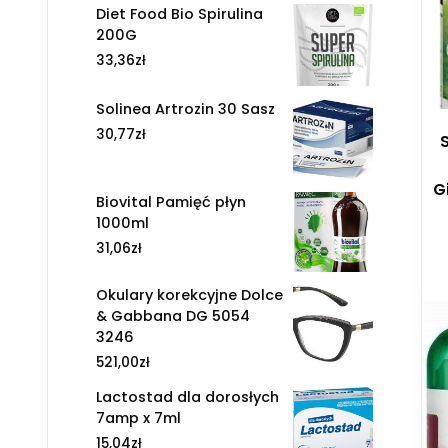
Diet Food Bio Spirulina
200G
33,36
zł
Solinea Artrozin 30 Sasz
30,77
zł
G
Biovital Pamięć płyn
1000ml
31,06
zł
Okulary korekcyjne Dolce
& Gabbana DG 5054
3246
521,00
zł
Lactostad dla dorosłych
7amp x 7ml
15,04
zł