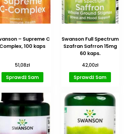
wanson – Supreme C
Swanson Full Spectrum
Complex, 100 kaps
Szafran Safrron 15mg
60 kaps.
51,08
zł
42,00
zł
Sprawdź Sam
Sprawdź Sam