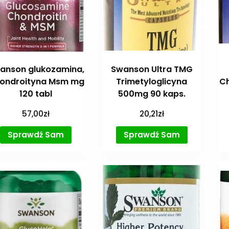
anson glukozamina,
Swanson Ultra TMG
ondroityna Msm mg
Trimetyloglicyna
Ch
120 tabl
500mg 90 kaps.
57,00
zł
20,21
zł
Sprawdź Sam
Sprawdź Sam