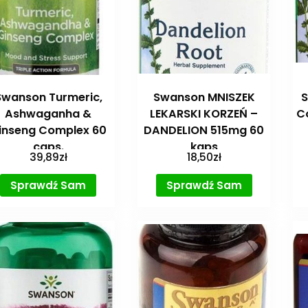
Swanson Turmeric,
Swanson MNISZEK
S
Ashwaganha &
LEKARSKI KORZEŃ –
C
inseng Complex 60
DANDELION 515mg 60
caps.
kaps
39,89
zł
18,50
zł
Sprawdź Sam
Sprawdź Sam