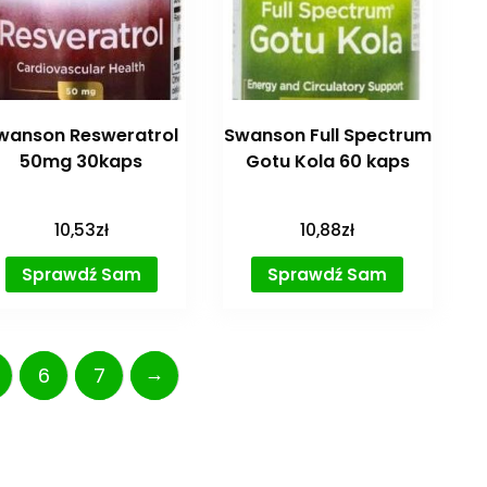
wanson Resweratrol
Swanson Full Spectrum
50mg 30kaps
Gotu Kola 60 kaps
10,53
zł
10,88
zł
Sprawdź Sam
Sprawdź Sam
→
6
7