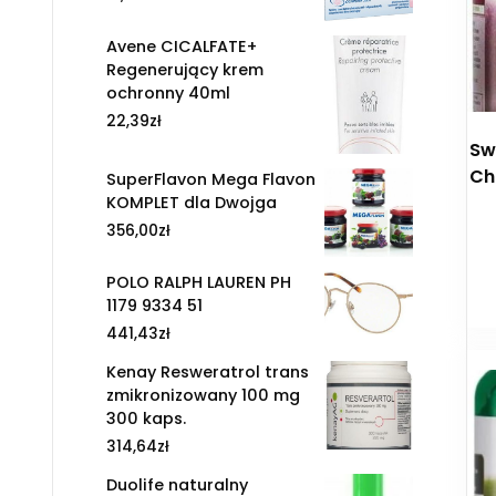
Avene CICALFATE+
Regenerujący krem
ochronny 40ml
22,39
zł
Sw
Ch
SuperFlavon Mega Flavon
KOMPLET dla Dwojga
356,00
zł
POLO RALPH LAUREN PH
1179 9334 51
441,43
zł
Kenay Resweratrol trans
zmikronizowany 100 mg
300 kaps.
314,64
zł
Duolife naturalny