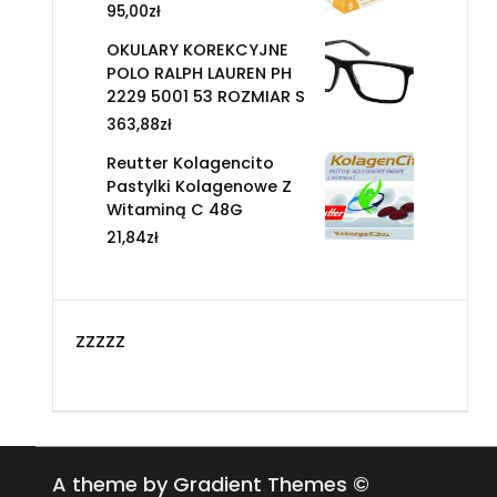
95,00
zł
OKULARY KOREKCYJNE
POLO RALPH LAUREN PH
2229 5001 53 ROZMIAR S
363,88
zł
Reutter Kolagencito
Pastylki Kolagenowe Z
Witaminą C 48G
21,84
zł
zzzzz
A theme by Gradient Themes ©