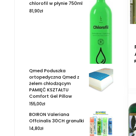
chlorofil w płynie 750ml
81,90
zł
Qmed Poduszka
ortopedyczna Qmed z
żelem chłodzącym
PAMIĘĆ KSZTAŁTU
Comfort Gel Pillow
155,00
zł
BOIRON Valeriana
Offcinalis 30CH granulki
14,80
zł