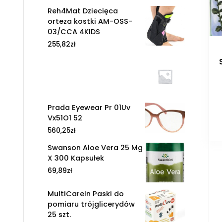
Reh4Mat Dziecięca
orteza kostki AM-OSS-
03/CCA 4KIDS
255,82
zł
Prada Eyewear Pr 01Uv
Vx51O1 52
560,25
zł
Swanson Aloe Vera 25 Mg
X 300 Kapsułek
69,89
zł
MultiCareIn Paski do
pomiaru trójglicerydów
25 szt.