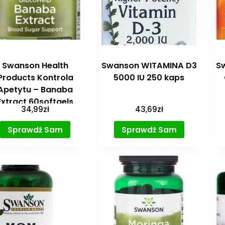
Swanson Health
Swanson WITAMINA D3
S
Products Kontrola
5000 IU 250 kaps
Apetytu – Banaba
Extract 60softgels
34,99
zł
43,69
zł
Sprawdź Sam
Sprawdź Sam