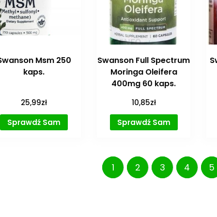
Swanson Msm 250
Swanson Full Spectrum
S
kaps.
Moringa Oleifera
400mg 60 kaps.
25,99
zł
10,85
zł
Sprawdź Sam
Sprawdź Sam
1
2
3
4
5