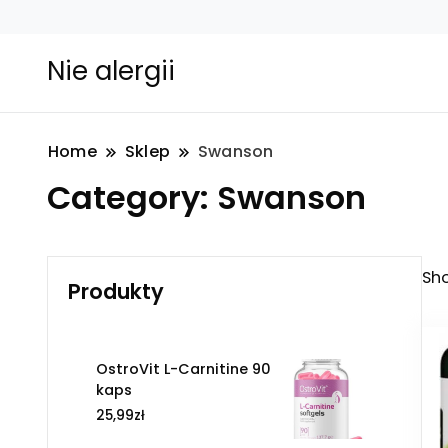
Nie alergii
Home
Sklep
Swanson
Category:
Swanson
Sho
Produkty
OstroVit L-Carnitine 90
kaps
25,99
zł