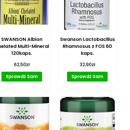
SWANSON Albion
Swanson Lactobacillus
elated Multi-Mineral
Rhamnosus z FOS 60
120kaps.
kaps.
62,50
zł
32,90
zł
Sprawdź Sam
Sprawdź Sam