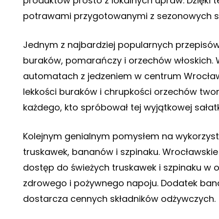
produktów prosto z lokalnych upraw. Dzięki 
potrawami przygotowanymi z sezonowych skł
Jednym z najbardziej popularnych przepisó
buraków, pomarańczy i orzechów włoskich. W
automatach z jedzeniem w centrum Wrocławi
lekkości buraków i chrupkości orzechów twor
każdego, kto spróbował tej wyjątkowej sałatk
Kolejnym genialnym pomysłem na wykorzyst
truskawek, bananów i szpinaku. Wrocławski
dostęp do świeżych truskawek i szpinaku w 
zdrowego i pożywnego napoju. Dodatek bana
dostarcza cennych składników odżywczych.