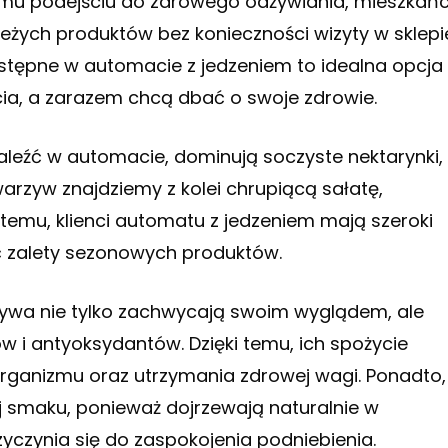
nemu podejściu do zdrowego odżywiania, mieszkań
eżych produktów bez konieczności wizyty w sklepi
stępne w automacie z jedzeniem to idealna opcja
cia, a zarazem chcą dbać o swoje zdrowie.
eźć w automacie, dominują soczyste nektarynki,
warzyw znajdziemy z kolei chrupiącą sałatę,
 temu, klienci automatu z jedzeniem mają szeroki
ć zalety sezonowych produktów.
zywa nie tylko zachwycają swoim wyglądem, ale
w i antyoksydantów. Dzięki temu, ich spożycie
rganizmu oraz utrzymania zdrowej wagi. Ponadto,
 smaku, ponieważ dojrzewają naturalnie w
czynia się do zaspokojenia podniebienia.