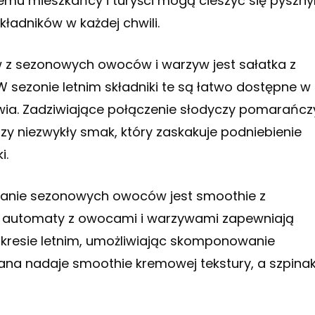
temu mieszkańcy i turyści mogą cieszyć się pyszn
adników w każdej chwili.
w z sezonowych owoców i warzyw jest sałatka z
 sezonie letnim składniki te są łatwo dostępne w
a. Zadziwiające połączenie słodyczy pomarańcz
zy niezwykły smak, który zaskakuje podniebienie
i.
anie sezonowych owoców jest smoothie z
e automaty z owocami i warzywami zapewniają
okresie letnim, umożliwiając skomponowanie
na nadaje smoothie kremowej tekstury, a szpina