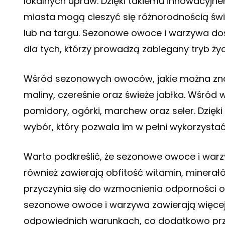
lokalnych upraw. Dzięki takiemu innowacyj
miasta mogą cieszyć się różnorodnością świ
lub na targu. Sezonowe owoce i warzywa do
dla tych, którzy prowadzą zabiegany tryb ży
Wśród sezonowych owoców, jakie można znal
maliny, czereśnie oraz świeże jabłka. Wśród 
pomidory, ogórki, marchew oraz seler. Dzięki
wybór, który pozwala im w pełni wykorzysta
Warto podkreślić, że sezonowe owoce i war
również zawierają obfitość witamin, minerałó
przyczynia się do wzmocnienia odporności o
sezonowe owoce i warzywa zawierają więcej
odpowiednich warunkach, co dodatkowo przy