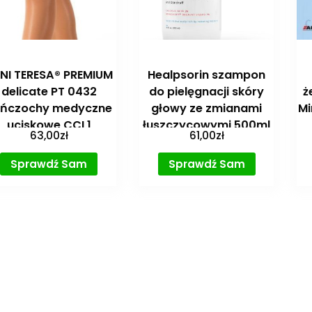
NI TERESA® PREMIUM
Healpsorin szampon
delicate PT 0432
do pielęgnacji skóry
ż
ńczochy medyczne
głowy ze zmianami
Mi
uciskowe CCL1
łuszczycowymi 500ml
63,00
zł
61,00
zł
Sprawdź Sam
Sprawdź Sam