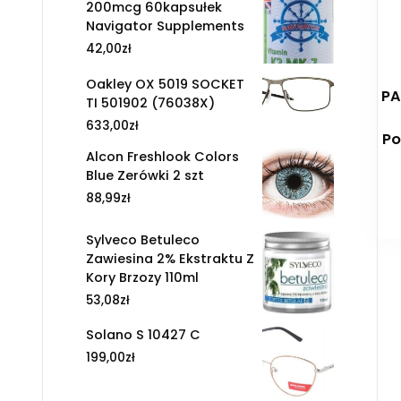
200mcg 60kapsułek
Navigator Supplements
42,00
zł
Oakley OX 5019 SOCKET
PA
TI 501902 (76038X)
633,00
zł
Po
Alcon Freshlook Colors
Blue Zerówki 2 szt
88,99
zł
Sylveco Betuleco
Zawiesina 2% Ekstraktu Z
Kory Brzozy 110ml
53,08
zł
Solano S 10427 C
199,00
zł