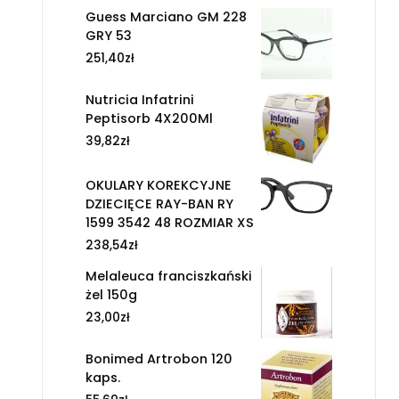
Guess Marciano GM 228
GRY 53
251,40
zł
Nutricia Infatrini
Peptisorb 4X200Ml
39,82
zł
OKULARY KOREKCYJNE
DZIECIĘCE RAY-BAN RY
1599 3542 48 ROZMIAR XS
238,54
zł
Melaleuca franciszkański
żel 150g
23,00
zł
Bonimed Artrobon 120
kaps.