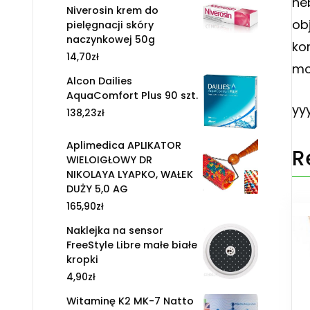
ne
Niverosin krem do
ob
pielęgnacji skóry
naczynkowej 50g
ko
14,70
zł
mo
Alcon Dailies
AquaComfort Plus 90 szt.
yy
138,23
zł
Aplimedica APLIKATOR
R
WIELOIGŁOWY DR
NIKOLAYA LYAPKO, WAŁEK
DUŻY 5,0 AG
165,90
zł
Naklejka na sensor
FreeStyle Libre małe białe
kropki
4,90
zł
Witaminę K2 MK-7 Natto