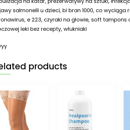
bulizacja na katar, prezerwatywy na sztuki, infekcja
jawy salmonelli u dzieci, bi bran 1000, co wycią
ronawirus, e 223, czyraki na głowie, soft tampons 
czowej leki bez recepty, włukniaki
yyy
elated products