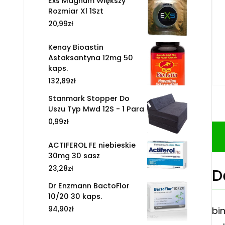
Exs Magnum Większy
Rozmiar Xl 1Szt
20,99
zł
Kenay Bioastin
Astaksantyna 12mg 50
kaps.
132,89
zł
Stanmark Stopper Do
Uszu Typ Mwd 12S - 1 Para
0,99
zł
ACTIFEROL FE niebieskie
30mg 30 sasz
23,28
zł
D
Dr Enzmann BactoFlor
10/20 30 kaps.
94,90
zł
bi