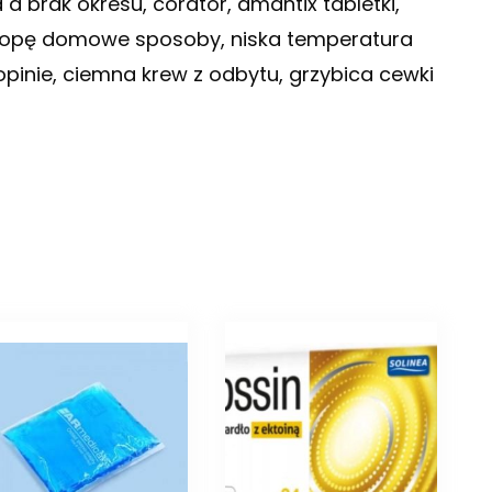
 a brak okresu, corator, amantix tabletki,
ga ropę domowe sposoby, niska temperatura
opinie, ciemna krew z odbytu, grzybica cewki