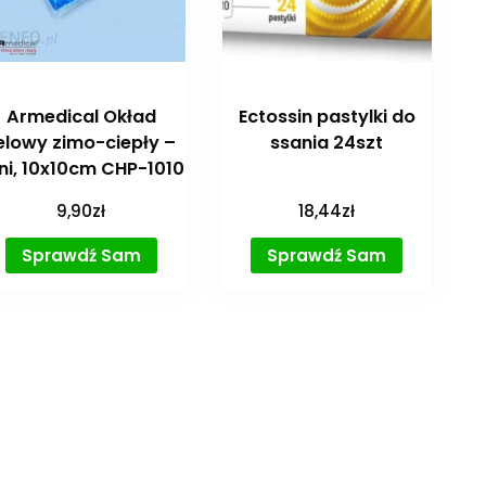
Armedical Okład
Ectossin pastylki do
elowy zimo-ciepły –
ssania 24szt
ni, 10x10cm CHP-1010
9,90
zł
18,44
zł
Sprawdź Sam
Sprawdź Sam