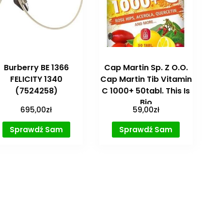
Burberry BE 1366
Cap Martin Sp. Z O.O.
FELICITY 1340
Cap Martin Tib Vitamin
(7524258)
C 1000+ 50tabl. This Is
Bio
695,00
zł
59,00
zł
Sprawdź Sam
Sprawdź Sam