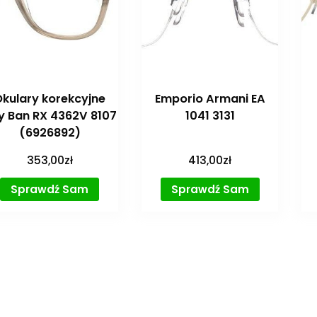
Okulary korekcyjne
Emporio Armani EA
y Ban RX 4362V 8107
1041 3131
(6926892)
353,00
zł
413,00
zł
Sprawdź Sam
Sprawdź Sam