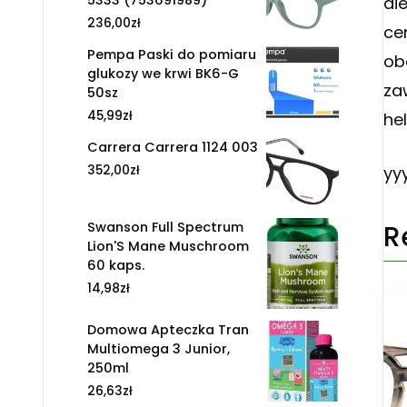
5333 (753691989)
di
236,00
zł
ce
Pempa Paski do pomiaru
ob
glukozy we krwi BK6-G
za
50sz
45,99
zł
hel
Carrera Carrera 1124 003
352,00
zł
yy
Swanson Full Spectrum
R
Lion'S Mane Muschroom
60 kaps.
14,98
zł
Domowa Apteczka Tran
Multiomega 3 Junior,
250ml
26,63
zł