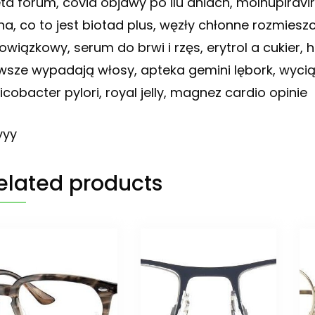
eta forum, covid objawy po ilu dniach, molnupiravi
na, co to jest biotad plus, węzły chłonne rozmieszc
owiązkowy, serum do brwi i rzęs, erytrol a cukier, 
wsze wypadają włosy, apteka gemini lębork, wyciąg
icobacter pylori, royal jelly, magnez cardio opinie
yyy
elated products