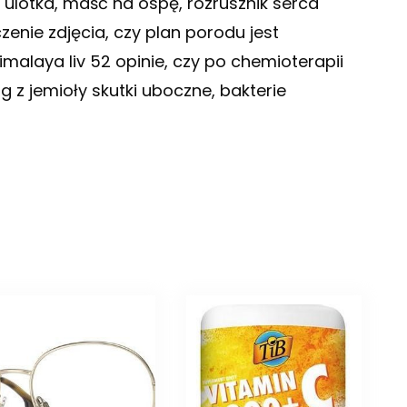
r ulotka, maść na ospę, rozrusznik serca
zenie zdjęcia, czy plan porodu jest
himalaya liv 52 opinie, czy po chemioterapii
 z jemioły skutki uboczne, bakterie