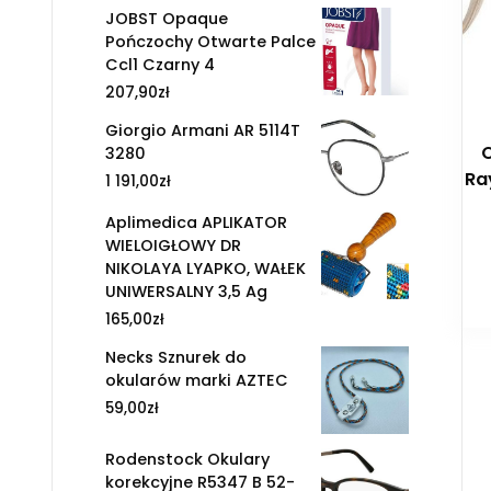
JOBST Opaque
Pończochy Otwarte Palce
Ccl1 Czarny 4
207,90
zł
Giorgio Armani AR 5114T
3280
Ra
1 191,00
zł
Aplimedica APLIKATOR
WIELOIGŁOWY DR
NIKOLAYA LYAPKO, WAŁEK
UNIWERSALNY 3,5 Ag
165,00
zł
Necks Sznurek do
okularów marki AZTEC
59,00
zł
Rodenstock Okulary
korekcyjne R5347 B 52-