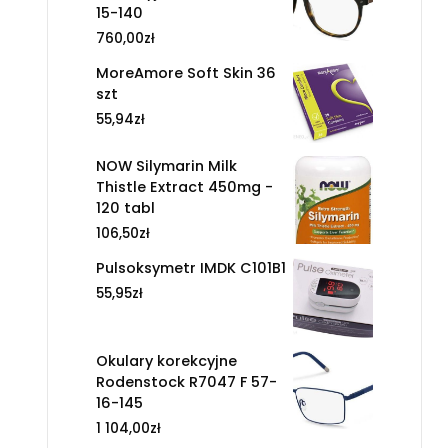
15-140
760,00
zł
MoreAmore Soft Skin 36
szt
55,94
zł
NOW Silymarin Milk
Thistle Extract 450mg -
120 tabl
106,50
zł
Pulsoksymetr IMDK C101B1
55,95
zł
Okulary korekcyjne
Rodenstock R7047 F 57-
16-145
1 104,00
zł