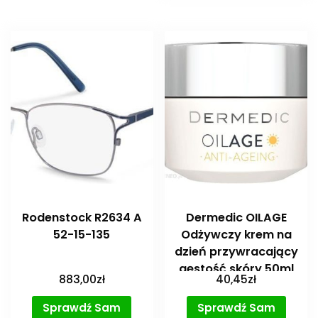
Rodenstock R2634 A
Dermedic OILAGE
52-15-135
Odżywczy krem na
dzień przywracający
gęstość skóry 50ml
883,00
zł
40,45
zł
Sprawdź Sam
Sprawdź Sam