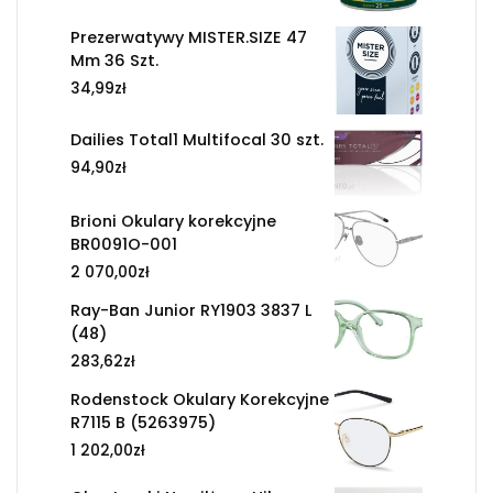
Prezerwatywy MISTER.SIZE 47
Mm 36 Szt.
34,99
zł
Dailies Total1 Multifocal 30 szt.
94,90
zł
Brioni Okulary korekcyjne
BR0091O-001
2 070,00
zł
Ray-Ban Junior RY1903 3837 L
(48)
283,62
zł
Rodenstock Okulary Korekcyjne
R7115 B (5263975)
1 202,00
zł