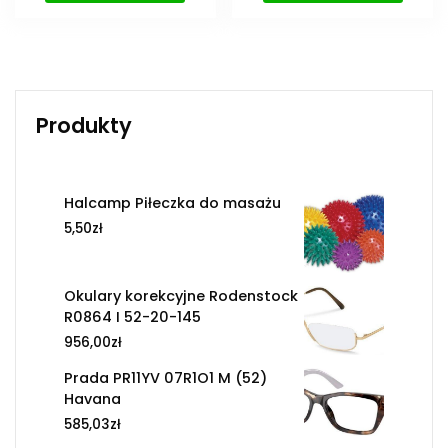
Produkty
Halcamp Piłeczka do masażu
5,50
zł
Okulary korekcyjne Rodenstock
R0864 I 52-20-145
956,00
zł
Prada PR11YV 07R1O1 M (52)
Havana
585,03
zł