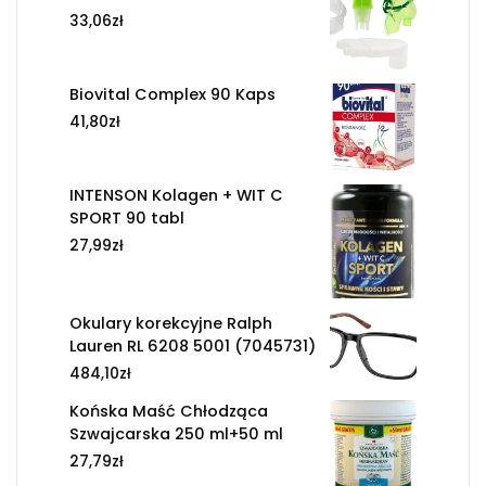
33,06
zł
Biovital Complex 90 Kaps
41,80
zł
INTENSON Kolagen + WIT C
SPORT 90 tabl
27,99
zł
Okulary korekcyjne Ralph
Lauren RL 6208 5001 (7045731)
484,10
zł
Końska Maść Chłodząca
Szwajcarska 250 ml+50 ml
27,79
zł