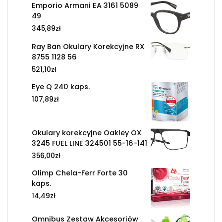
Emporio Armani EA 3161 5089
49
345,89
zł
Ray Ban Okulary Korekcyjne RX
8755 1128 56
521,10
zł
Eye Q 240 kaps.
107,89
zł
Okulary korekcyjne Oakley OX
3245 FUEL LINE 324501 55-16-141
356,00
zł
Olimp Chela-Ferr Forte 30
kaps.
14,49
zł
Omnibus Zestaw Akcesoriów