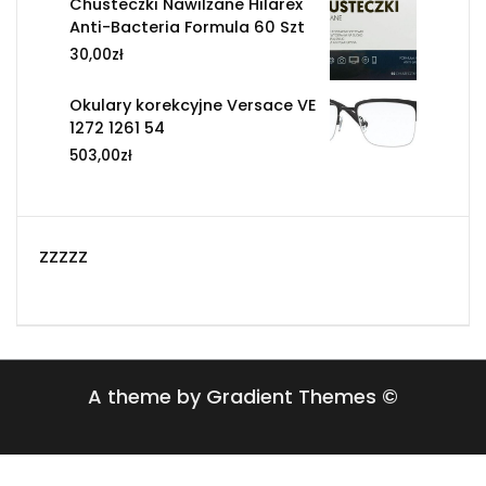
Chusteczki Nawilżane Hilarex
Anti-Bacteria Formula 60 Szt
30,00
zł
Okulary korekcyjne Versace VE
1272 1261 54
503,00
zł
zzzzz
A theme by Gradient Themes ©