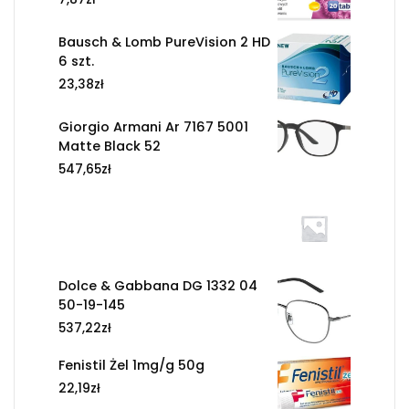
Bausch & Lomb PureVision 2 HD
6 szt.
23,38
zł
Giorgio Armani Ar 7167 5001
Matte Black 52
547,65
zł
Dolce & Gabbana DG 1332 04
50-19-145
537,22
zł
Fenistil Żel 1mg/g 50g
22,19
zł