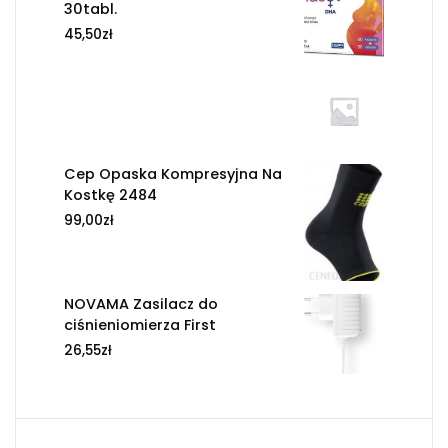
30tabl.
45,50
zł
Cep Opaska Kompresyjna Na
Kostkę 2484
99,00
zł
NOVAMA Zasilacz do
ciśnieniomierza First
26,55
zł