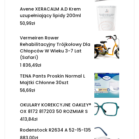
Avene XERACALM A.D Krem
uzupełniający lipidy 200ml
50,99
zł
Vermeiren Rower
Rehabilitacyjny Trójkołowy Dla
Chłopców W Wieku 3-7 Lat
(Safari)
1 836,49
zł
TENA Pants Proskin Normal L
Majtki Chłonne 30szt
56,69
zł
OKULARY KOREKCYJNE OAKLEY®
OX 8172 817203 50 ROZMIAR S
413,84
zł
Rodenstock R2634 A 52-15-135
883,00
zł