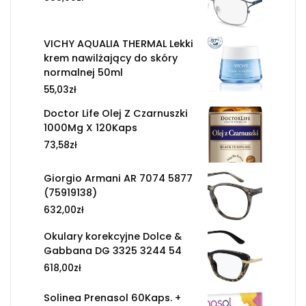
VICHY AQUALIA THERMAL Lekki
krem nawilżający do skóry
normalnej 50ml
55,03
zł
Doctor Life Olej Z Czarnuszki
1000Mg X 120Kaps
73,58
zł
Giorgio Armani AR 7074 5877
(75919138)
632,00
zł
Okulary korekcyjne Dolce &
Gabbana DG 3325 3244 54
618,00
zł
Solinea Prenasol 60Kaps. +