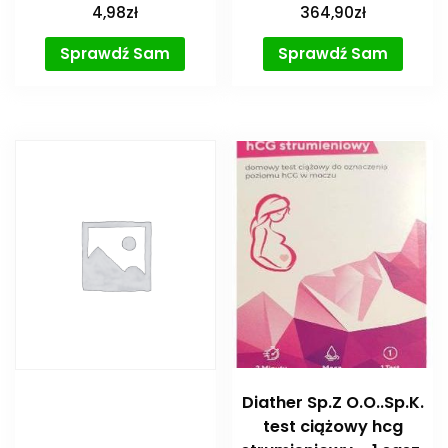
4,98
zł
364,90
zł
Sprawdź Sam
Sprawdź Sam
Diather Sp.Z O.O..Sp.K.
test ciążowy hcg