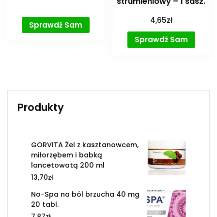
strumieniowy – 1 sasz.
4,65
zł
Sprawdź Sam
Sprawdź Sam
Produkty
GORVITA Żel z kasztanowcem,
miłorzębem i babką
lancetowatą 200 ml
13,70
zł
No-Spa na ból brzucha 40 mg
20 tabl.
7,87
zł