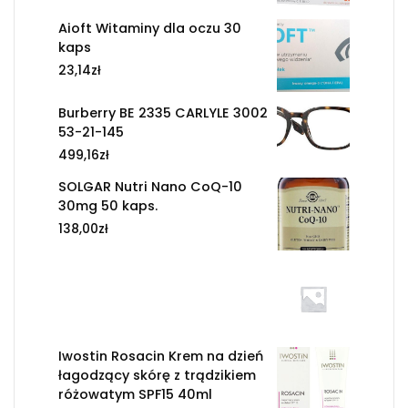
Aioft Witaminy dla oczu 30
kaps
23,14
zł
Burberry BE 2335 CARLYLE 3002
53-21-145
499,16
zł
SOLGAR Nutri Nano CoQ-10
30mg 50 kaps.
138,00
zł
Iwostin Rosacin Krem na dzień
łagodzący skórę z trądzikiem
różowatym SPF15 40ml