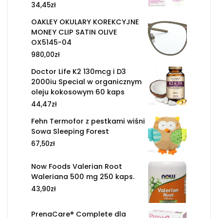
34,45
zł
OAKLEY OKULARY KOREKCYJNE
MONEY CLIP SATIN OLIVE
OX5145-04
980,00
zł
Doctor Life K2 130mcg i D3
2000iu Special w organicznym
oleju kokosowym 60 kaps
44,47
zł
Fehn Termofor z pestkami wiśni
Sowa Sleeping Forest
67,50
zł
Now Foods Valerian Root
Waleriana 500 mg 250 kaps.
43,90
zł
PrenaCare® Complete dla