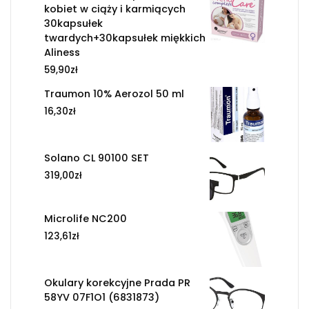
kobiet w ciąży i karmiących
30kapsułek
twardych+30kapsułek miękkich
Aliness
59,90
zł
Traumon 10% Aerozol 50 ml
16,30
zł
Solano CL 90100 SET
319,00
zł
Microlife NC200
123,61
zł
Okulary korekcyjne Prada PR
58YV 07F1O1 (6831873)