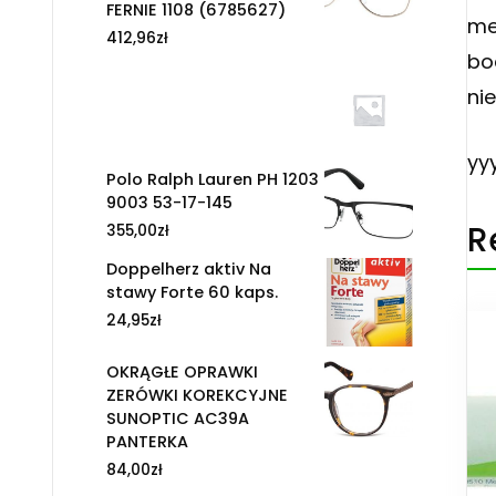
FERNIE 1108 (6785627)
me
412,96
zł
bo
ni
yy
Polo Ralph Lauren PH 1203
9003 53-17-145
R
355,00
zł
Doppelherz aktiv Na
stawy Forte 60 kaps.
24,95
zł
OKRĄGŁE OPRAWKI
ZERÓWKI KOREKCYJNE
SUNOPTIC AC39A
PANTERKA
84,00
zł