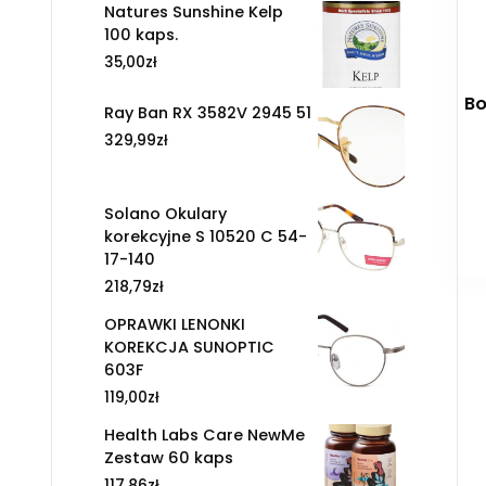
Natures Sunshine Kelp
100 kaps.
35,00
zł
Bo
Ray Ban RX 3582V 2945 51
329,99
zł
Solano Okulary
korekcyjne S 10520 C 54-
17-140
218,79
zł
OPRAWKI LENONKI
KOREKCJA SUNOPTIC
603F
119,00
zł
Health Labs Care NewMe
Zestaw 60 kaps
117,86
zł