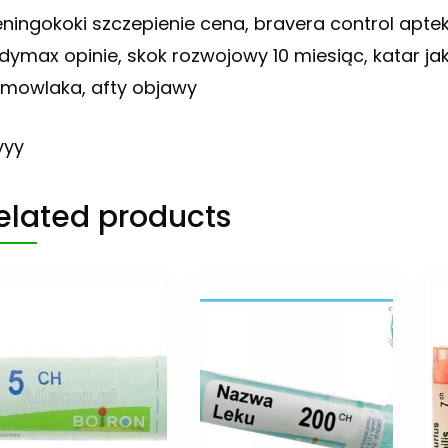
ningokoki szczepienie cena, bravera control apteka
dymax opinie, skok rozwojowy 10 miesiąc, katar jak
emowlaka, afty objawy
yyy
elated products