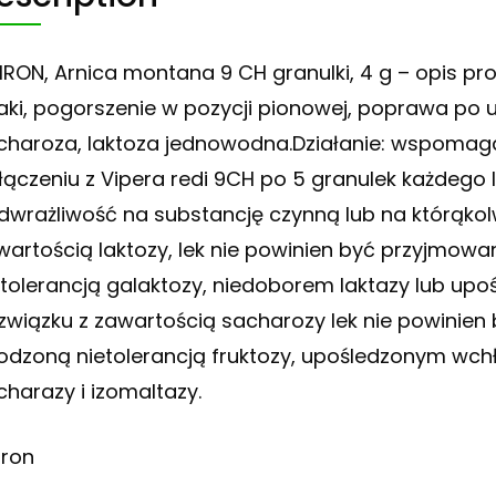
IRON, Arnica montana 9 CH granulki, 4 g – opis pr
laki, pogorszenie w pozycji pionowej, poprawa po 
charoza, laktoza jednowodna.Działanie: wspomag
łączeniu z Vipera redi 9CH po 5 granulek każdego l
dwrażliwość na substancję czynną lub na którąko
wartością laktozy, lek nie powinien być przyjmow
etolerancją galaktozy, niedoborem laktazy lub up
związku z zawartością sacharozy lek nie powinien
odzoną nietolerancją fruktozy, upośledzonym wch
charazy i izomaltazy.
iron