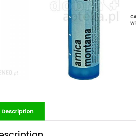
CA
WR
Description
escription