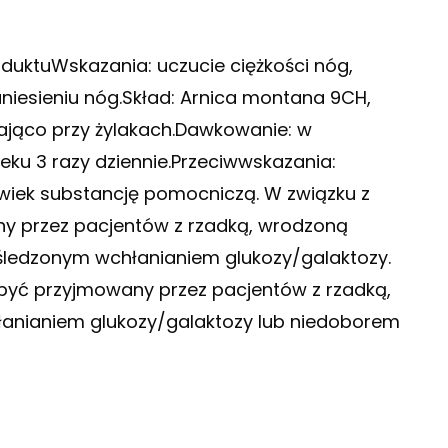
oduktuWskazania: uczucie ciężkości nóg,
uniesieniu nóg.Skład: Arnica montana 9CH,
ająco przy żylakach.Dawkowanie: w
eku 3 razy dziennie.Przeciwwskazania:
lwiek substancję pomocniczą. W związku z
any przez pacjentów z rzadką, wrodzoną
ośledzonym wchłanianiem glukozy/galaktozy.
 być przyjmowany przez pacjentów z rzadką,
łanianiem glukozy/galaktozy lub niedoborem