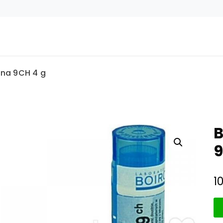
ana 9CH 4 g
B
9
1