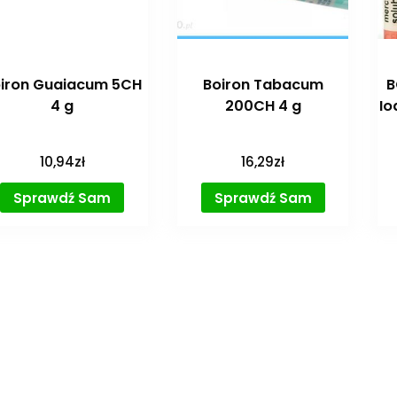
iron Guaiacum 5CH
Boiron Tabacum
B
4 g
200CH 4 g
Io
10,94
zł
16,29
zł
Sprawdź Sam
Sprawdź Sam