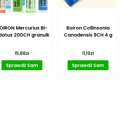
OIRON Mercurius Bi-
Boiron Collinsonia
datus 200CH granulk
Canadensis 9CH 4 g
15,88
zł
11,19
zł
Sprawdź Sam
Sprawdź Sam