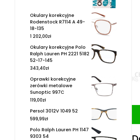
Okulary korekcyjne
Rodenstock R7114 A 49-
18-135
1 202,00
zł
Okulary korekcyjne Polo
Ralph Lauren PH 2221 5182
52-17-145
343,40
zł
Oprawki korekcyjne
zerówki metalowe
Sunoptic 997C
119,00
zł
Persol 3012V 1049 52
599,99
zł
Polo Ralph Lauren PH 1147
D
9303 54