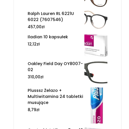
Ralph Lauren RL 6221U
6022 (7607546)
457,00
zł
Iladian 10 kapsułek
12,12
zł
Oakley Field Day OY8007-
02
310,00
zł
Plusssz Żelazo +
Multiwitamina 24 tabletki
musujące
8,79
zł