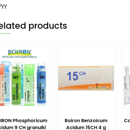
yyy
elated products
IRON Phosphoricum
Boiron Benzoicum
Ca
cidum 9 CH granulki
Acidum 15CH 4 g