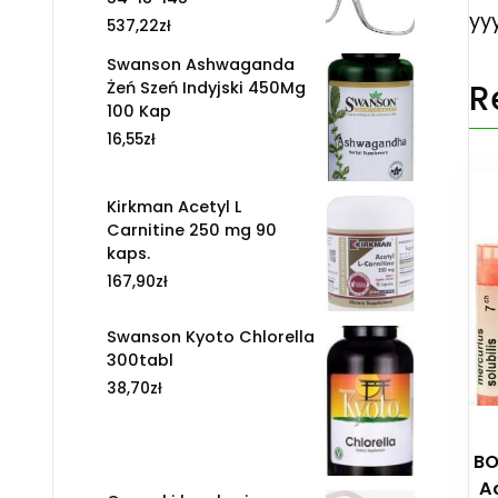
yy
537,22
zł
Swanson Ashwaganda
R
Żeń Szeń Indyjski 450Mg
100 Kap
16,55
zł
Kirkman Acetyl L
Carnitine 250 mg 90
kaps.
167,90
zł
Swanson Kyoto Chlorella
300tabl
38,70
zł
BO
A