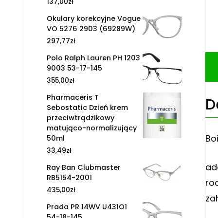
137,00
zł
Okulary korekcyjne Vogue
VO 5276 2903 (69289W)
297,77
zł
Polo Ralph Lauren PH 1203
9003 53-17-145
355,00
zł
Pharmaceris T
D
Sebostatic Dzień krem
przeciwtrądzikowy
matująco-normalizujący
Bo
50ml
33,49
zł
ad
Ray Ban Clubmaster
RB5154-2001
ro
435,00
zł
za
Prada PR 14WV U431O1
54-18-145