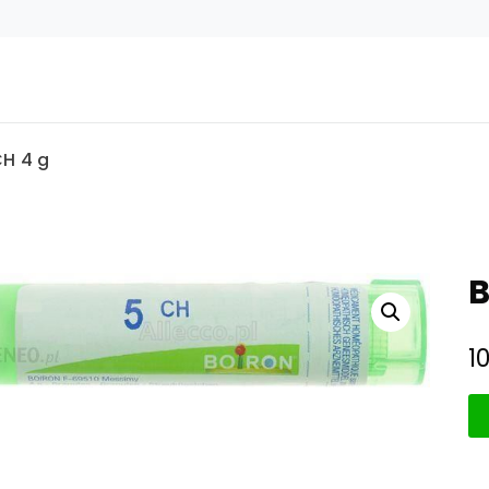
H 4 g
B
1