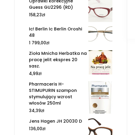
Oprawki korekcyjne
Guess GU2296 (RD)
158,23
zł
Ic! Berlin Ic Berlin Oroshi
48
1 799,00
zł
Zioła Mnicha Herbatka na
pracę jelit ekspres 20
sasz.
4,99
zł
Pharmaceris H-
STIMUPURIN szampon
stymulujący wzrost
włosów 250ml
34,39
zł
Jens Hagen JH 20030 D
136,00
zł