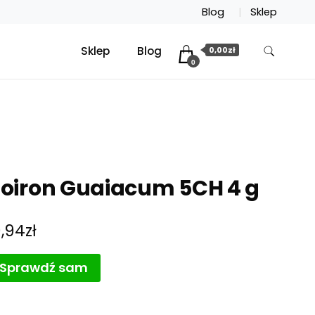
Blog
Sklep
Sklep
Blog
0,00zł
0
oiron Guaiacum 5CH 4 g
0,94
zł
Sprawdź sam