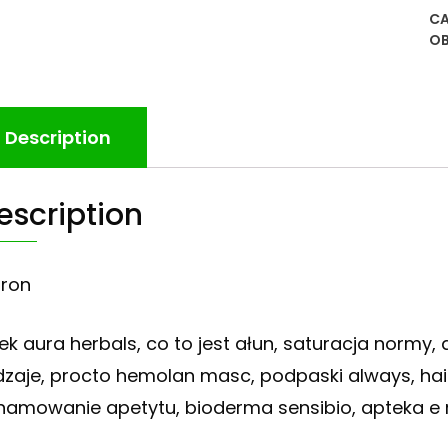
CA
O
Description
escription
iron
ek aura herbals, co to jest ałun, saturacja normy, 
dzaje, procto hemolan masc, podpaski always, hair
hamowanie apetytu, bioderma sensibio, apteka e