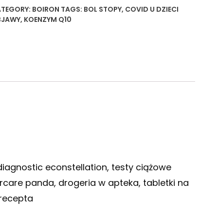
TEGORY:
BOIRON
TAGS:
BOL STOPY
,
COVID U DZIECI
BJAWY
,
KOENZYM Q10
diagnostic econstellation, testy ciążowe
care panda, drogeria w apteka, tabletki na
 recepta