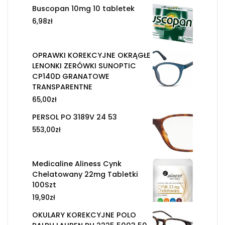
Buscopan 10mg 10 tabletek
6,98
zł
OPRAWKI KOREKCYJNE OKRĄGŁE
LENONKI ZERÓWKI SUNOPTIC
CP140D GRANATOWE
TRANSPARENTNE
65,00
zł
PERSOL PO 3189V 24 53
553,00
zł
Medicaline Aliness Cynk
Chelatowany 22mg Tabletki
100Szt
19,90
zł
OKULARY KOREKCYJNE POLO