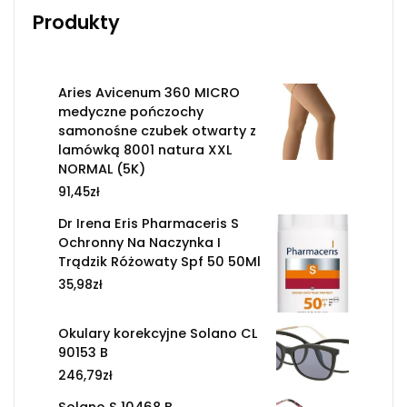
Produkty
Aries Avicenum 360 MICRO
medyczne pończochy
samonośne czubek otwarty z
lamówką 8001 natura XXL
NORMAL (5K)
91,45
zł
Dr Irena Eris Pharmaceris S
Ochronny Na Naczynka I
Trądzik Różowaty Spf 50 50Ml
35,98
zł
Okulary korekcyjne Solano CL
90153 B
246,79
zł