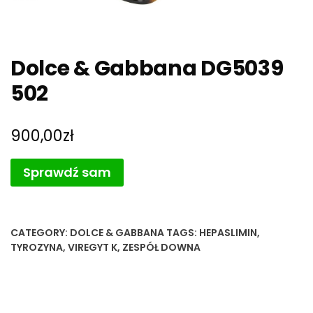
Dolce & Gabbana DG5039
502
900,00
zł
Sprawdź sam
CATEGORY:
DOLCE & GABBANA
TAGS:
HEPASLIMIN
,
TYROZYNA
,
VIREGYT K
,
ZESPÓŁ DOWNA