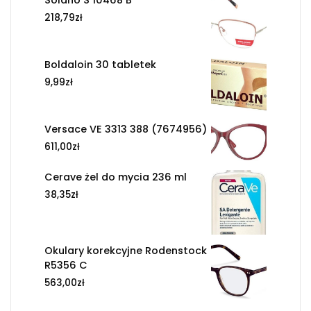
Solano S 10468 B
218,79
zł
Boldaloin 30 tabletek
9,99
zł
Versace VE 3313 388 (7674956)
611,00
zł
Cerave żel do mycia 236 ml
38,35
zł
Okulary korekcyjne Rodenstock
R5356 C
563,00
zł