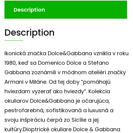
Description
Description
Ikonická značka Dolce&Gabbana vznikla v roku
1980, keď sa Domenico Dolce a Stefano
Gabbana zoznámili v módnom ateliéri značky
Armani v Miláne. Od tej doby “pomáhajú
hviezdam vyzerať ako hviezdy”. Kolekcia
okuliarov Dolce&Gabbana je očarujúca,
pestrofarebná, sofistikovaná a luxusná a
svoju inšpiráciu čerpá zo Sicílie a jej
kultúry.Dioptrické okuliare Dolce & Gabbana