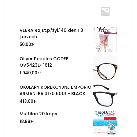
VEERA Rajst.p/żyl.140 den r.3
j.orzech
50,00
zł
Oliver Peoples CODEE
OV5423D-1612
1 940,00
zł
OKULARY KOREKCYJNE EMPORIO
ARMANI EA 3170 5001 - BLACK
413,00
zł
Multilac 20 kaps.
18,88
zł