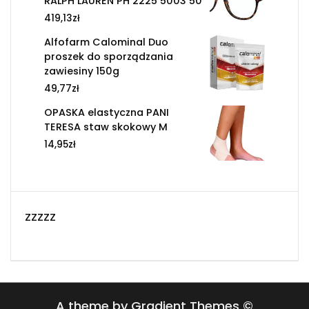
RALPH LAUREN PH 2225 5003 50
419,13
zł
Alfofarm Calominal Duo
proszek do sporządzania
zawiesiny 150g
49,77
zł
OPASKA elastyczna PANI
TERESA staw skokowy M
14,95
zł
zzzzz
A theme by Gradient Themes ©