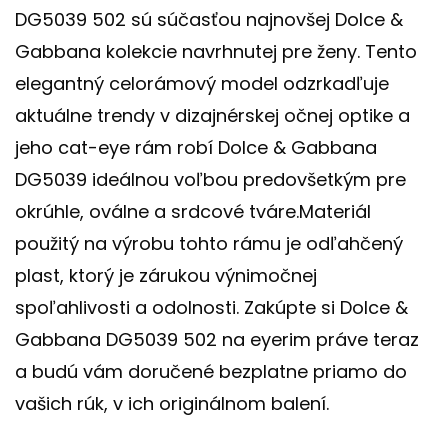
DG5039 502 sú súčasťou najnovšej Dolce &
Gabbana kolekcie navrhnutej pre ženy. Tento
elegantný celorámový model odzrkadľuje
aktuálne trendy v dizajnérskej očnej optike a
jeho cat-eye rám robí Dolce & Gabbana
DG5039 ideálnou voľbou predovšetkým pre
okrúhle, oválne a srdcové tváre.Materiál
použitý na výrobu tohto rámu je odľahčený
plast, ktorý je zárukou výnimočnej
spoľahlivosti a odolnosti. Zakúpte si Dolce &
Gabbana DG5039 502 na eyerim práve teraz
a budú vám doručené bezplatne priamo do
vašich rúk, v ich originálnom balení.