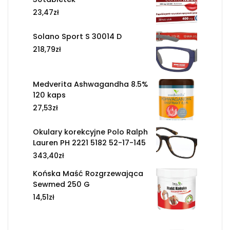
23,47
zł
Solano Sport S 30014 D
218,79
zł
Medverita Ashwagandha 8.5%
120 kaps
27,53
zł
Okulary korekcyjne Polo Ralph
Lauren PH 2221 5182 52-17-145
343,40
zł
Końska Maść Rozgrzewająca
Sewmed 250 G
14,51
zł