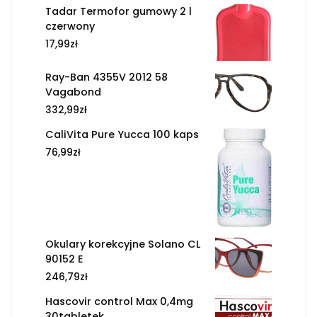
Tadar Termofor gumowy 2 l
czerwony
17,99
zł
Ray-Ban 4355V 2012 58
Vagabond
332,99
zł
CaliVita Pure Yucca 100 kaps
76,99
zł
Okulary korekcyjne Solano CL
90152 E
246,79
zł
Hascovir control Max 0,4mg
30tabletek