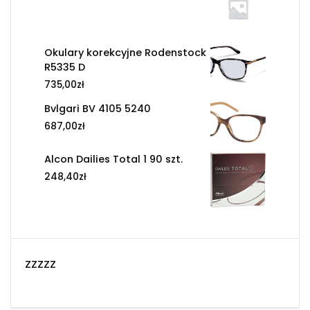
Okulary korekcyjne Rodenstock
R5335 D
735,00
zł
Bvlgari BV 4105 5240
687,00
zł
Alcon Dailies Total 1 90 szt.
248,40
zł
zzzzz