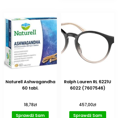
Naturell Ashwagandha
Ralph Lauren RL 6221U
60 tabl.
6022 (7607546)
18,78
zł
457,00
zł
Sprawdź Sam
Sprawdź Sam