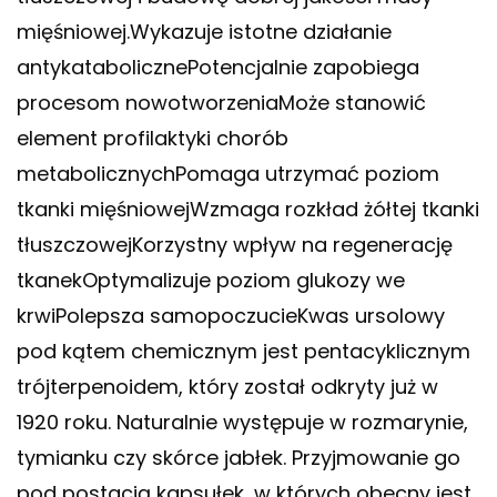
mięśniowej.Wykazuje istotne działanie
antykatabolicznePotencjalnie zapobiega
procesom nowotworzeniaMoże stanowić
element profilaktyki chorób
metabolicznychPomaga utrzymać poziom
tkanki mięśniowejWzmaga rozkład żółtej tkanki
tłuszczowejKorzystny wpływ na regenerację
tkanekOptymalizuje poziom glukozy we
krwiPolepsza samopoczucieKwas ursolowy
pod kątem chemicznym jest pentacyklicznym
trójterpenoidem, który został odkryty już w
1920 roku. Naturalnie występuje w rozmarynie,
tymianku czy skórce jabłek. Przyjmowanie go
pod postacią kapsułek, w których obecny jest