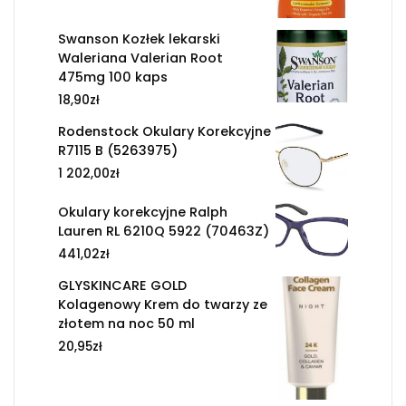
Swanson Kozłek lekarski
Waleriana Valerian Root
475mg 100 kaps
18,90
zł
Rodenstock Okulary Korekcyjne
R7115 B (5263975)
1 202,00
zł
Okulary korekcyjne Ralph
Lauren RL 6210Q 5922 (70463Z)
441,02
zł
GLYSKINCARE GOLD
Kolagenowy Krem do twarzy ze
złotem na noc 50 ml
20,95
zł