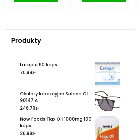
Produkty
Latopic 90 kaps
70,99
zł
Okulary korekcyjne Solano CL
90147 A
246,79
zł
Now Foods Flax Oil 1000mg 100
kaps.
26,88
zł