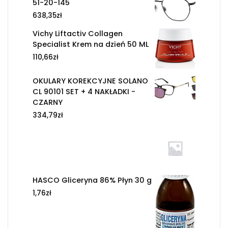
51-20-145
638,35
zł
Vichy Liftactiv Collagen
Specialist Krem na dzień 50 ML
110,66
zł
OKULARY KOREKCYJNE SOLANO
CL 90101 SET + 4 NAKŁADKI -
CZARNY
334,79
zł
HASCO Gliceryna 86% Płyn 30 g
1,76
zł