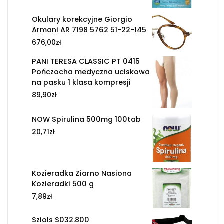
Okulary korekcyjne Giorgio
Armani AR 7198 5762 51-22-145
676,00
zł
PANI TERESA CLASSIC PT 0415
Pończocha medyczna uciskowa
na pasku 1 klasa kompresji
89,90
zł
NOW Spirulina 500mg 100tab
20,71
zł
Kozieradka Ziarno Nasiona
Kozieradki 500 g
7,89
zł
Sziols S032.800