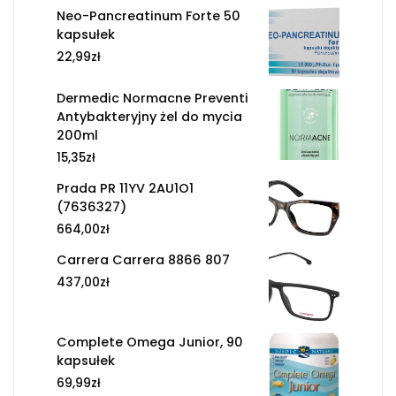
Neo-Pancreatinum Forte 50
kapsułek
22,99
zł
Dermedic Normacne Preventi
Antybakteryjny żel do mycia
200ml
15,35
zł
Prada PR 11YV 2AU1O1
(7636327)
664,00
zł
Carrera Carrera 8866 807
437,00
zł
Complete Omega Junior, 90
kapsułek
69,99
zł