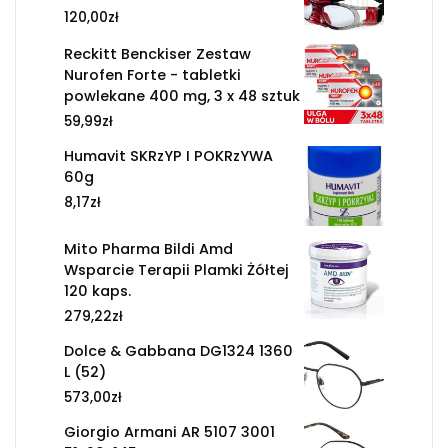
120,00
zł
Reckitt Benckiser Zestaw
Nurofen Forte - tabletki
powlekane 400 mg, 3 x 48 sztuk
59,99
zł
Humavit SKRzYP I POKRzYWA
60g
8,17
zł
Mito Pharma Bildi Amd
Wsparcie Terapii Plamki Żółtej
120 kaps.
279,22
zł
Dolce & Gabbana DG1324 1360
L (52)
573,00
zł
Giorgio Armani AR 5107 3001