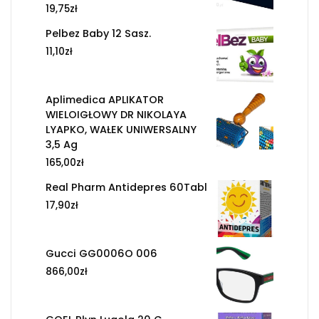
19,75
zł
Pelbez Baby 12 Sasz.
11,10
zł
Aplimedica APLIKATOR
WIELOIGŁOWY DR NIKOLAYA
LYAPKO, WAŁEK UNIWERSALNY
3,5 Ag
165,00
zł
Real Pharm Antidepres 60Tabl
17,90
zł
Gucci GG0006O 006
866,00
zł