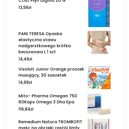
COEL Płyn Lugola 20 G
13,59
zł
PANI TERESA Opaska
elastyczna stawu
nadgarstkowego krótka
bezszwowa L 1 szt
14,49
zł
Visolvit Junior Orange proszek
musujący, 30 saszetek
14,99
zł
Mito- Pharma Omegan 750
60Kaps Omega 3 Dha Epa
116,84
zł
Remedium Natura TROMBOFIT
maśc na obrzęki zastój limfy