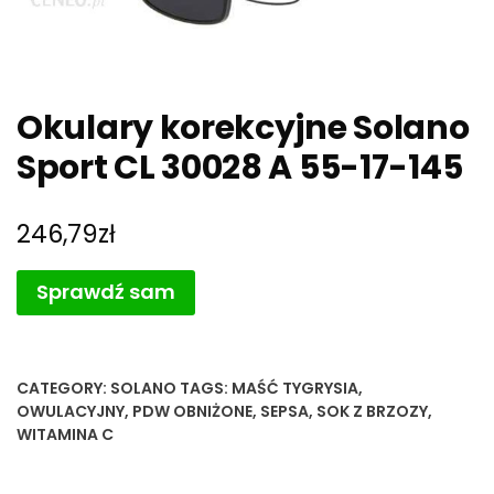
Okulary korekcyjne Solano
Sport CL 30028 A 55-17-145
246,79
zł
Sprawdź sam
CATEGORY:
SOLANO
TAGS:
MAŚĆ TYGRYSIA
,
OWULACYJNY
,
PDW OBNIŻONE
,
SEPSA
,
SOK Z BRZOZY
,
WITAMINA C