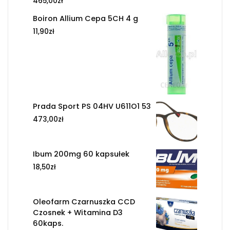
465,00
zł
Boiron Allium Cepa 5CH 4 g
11,90
zł
Prada Sport PS 04HV U611O1 53
473,00
zł
Ibum 200mg 60 kapsułek
18,50
zł
Oleofarm Czarnuszka CCD
Czosnek + Witamina D3
60kaps.