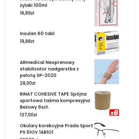
żylaki 100ml
16,89
zł
Insulan 60 tabl
19,88
zł
ARmedical Neoprenowy
stabilizator nadgarstka z
pelotą SP-2020
28,00
zł
RINAT COHESIVE TAPE Spójna
sportowa taśma kompresyjna
Beżowy 6szt.
137,00
zł
Okulary korekcyjne Prada Sport
PS 51OV 1AB1O1