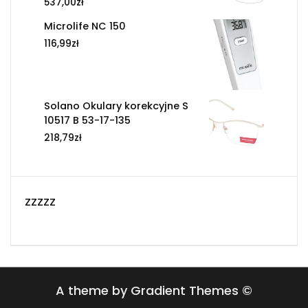
537,00
zł
Microlife NC 150
116,99
zł
Solano Okulary korekcyjne S
10517 B 53-17-135
218,79
zł
zzzzz
A theme by Gradient Themes ©