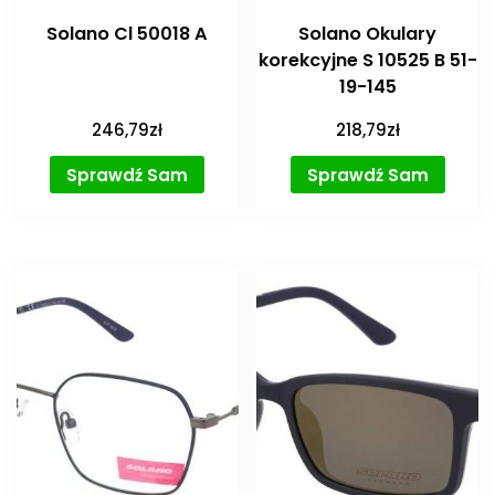
Solano Cl 50018 A
Solano Okulary
korekcyjne S 10525 B 51-
19-145
246,79
zł
218,79
zł
Sprawdź Sam
Sprawdź Sam