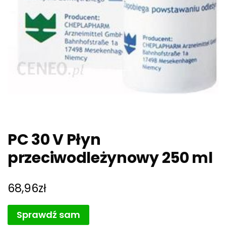
PC 30 V Płyn
przeciwodleżynowy 250 ml
68,96
zł
Sprawdź sam