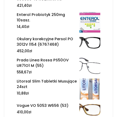
421,40
zł
Enterol Probiotyk 250mg
10sasz.
14,40
zł
Okulary korekcyjne Persol PO
3012V 1154 (6767468)
452,00
zł
Prada Linea Rossa PS50OV
UR71O1 M (55)
558,67
zł
Litorsal Slim Tabletki Musujące
24szt
10,88
zł
Vogue VO 5053 W656 (53)
410,00
zł