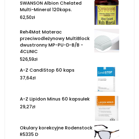
SWANSON Albion Chelated
Multi-Mineral 120kaps.
62,50
zł
Reh4Mat Materac
przeciwodleżynowy MultiBlock
dwustronny MP-PU-D-B/B -
4CLINIC
526,59
zł
A-Z CandiStop 60 kaps
37,64
zł
A-Z Lipidon Minus 60 kapsułek
29,27
zł
Okulary korekcyjne Rodenstock
R5335 D