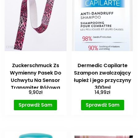
Zuckerschmuck Zs
Dermedic Capilarte
Wymienny Pasek Do
Szampon zwalczający
Uchwytu Na Sensor
łupież i jego przyczyny
Transmiter Różowa
300ml
9,90
zł
14,99
zł
Panterka
Sprawdź Sam
Sprawdź Sam