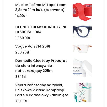
Mueller Taśma M Tape Team
3,8cmx9,1m 1szt. (czerwona)
14,90
zł
CELINE OKULARY KOREKCYJNE
CL50015I - 084
1 060,00
zł
Vogue Vo 2714 2691
266,95
zł
Dermedic Cicatopy Preparat
do ciała intensywnie
natłuszczający 225ml
33,16
zł
Veera Pończochy na żylaki,
uciskowe 2 klasa kompresji
Forte 4 Karmelowy Zamknięte
70,00
zł