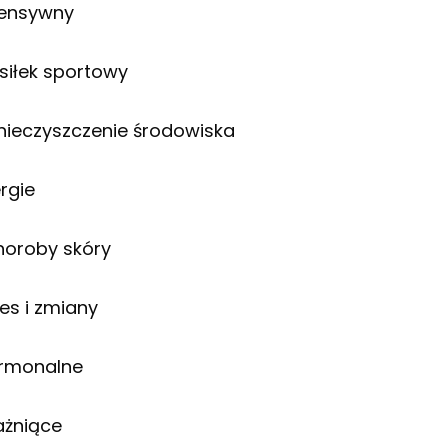
tensywny
siłek sportowy
nieczyszczenie środowiska
ergie
choroby skóry
res i zmiany
rmonalne
ażniące