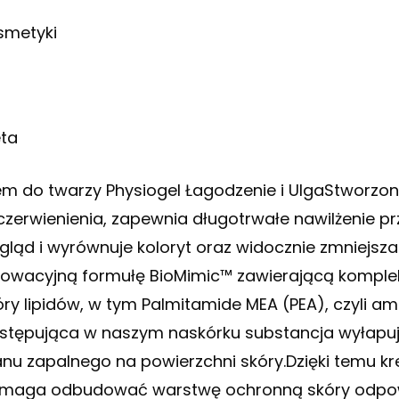
smetyki
a
eta
em do twarzy Physiogel Łagodzenie i UlgaStworzony
czerwienienia, zapewnia długotrwałe nawilżenie pr
gląd i wyrównuje koloryt oraz widocznie zmniejsz
nowacyjną formułę BioMimic™ zawierającą komplek
óry lipidów, w tym Palmitamide MEA (PEA), czyli a
stępująca w naszym naskórku substancja wyłapuje 
anu zapalnego na powierzchni skóry.Dzięki temu k
maga odbudować warstwę ochronną skóry odpowi