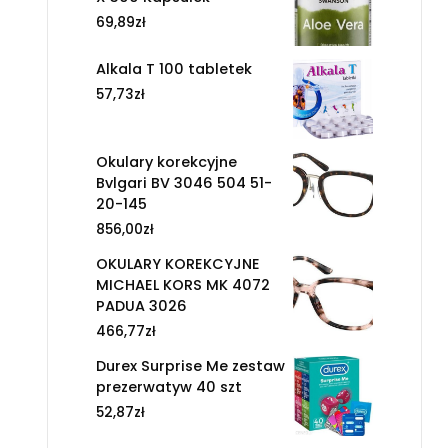
69,89
zł
Alkala T 100 tabletek
57,73
zł
Okulary korekcyjne
Bvlgari BV 3046 504 51-
20-145
856,00
zł
OKULARY KOREKCYJNE
MICHAEL KORS MK 4072
PADUA 3026
466,77
zł
Durex Surprise Me zestaw
prezerwatyw 40 szt
52,87
zł