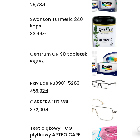
25,78
zł
Swanson Turmeric 240
kaps.
33,99
zł
Centrum ON 90 tabletek
55,85
zł
Ray Ban RB8901-5263
459,92
zł
CARRERA 1112 V81
372,00
zł
Test ciążowy HCG
płytkowy APTEO CARE