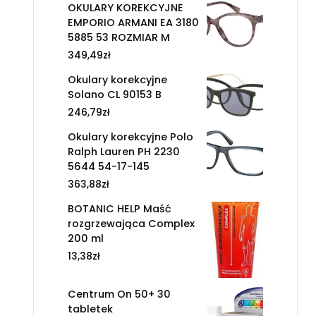
OKULARY KOREKCYJNE
EMPORIO ARMANI EA 3180
5885 53 ROZMIAR M
349,49
zł
Okulary korekcyjne
Solano CL 90153 B
246,79
zł
Okulary korekcyjne Polo
Ralph Lauren PH 2230
5644 54-17-145
363,88
zł
BOTANIC HELP Maść
rozgrzewająca Complex
200 ml
13,38
zł
Centrum On 50+ 30
tabletek