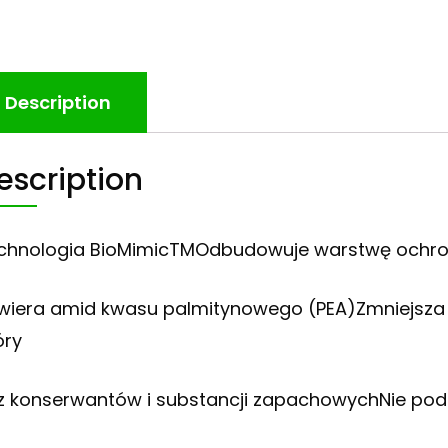
Description
escription
chnologia BioMimicTMOdbudowuje warstwę ochro
wiera amid kwasu palmitynowego (PEA)Zmniejsza p
óry
z konserwantów i substancji zapachowychNie podr