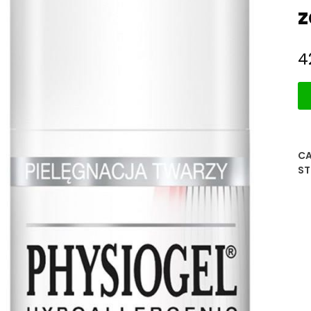
z
4
CA
ST