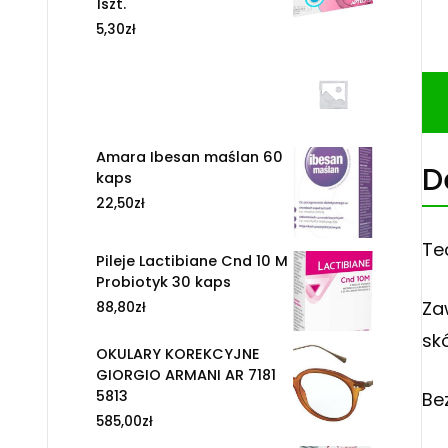
1szt.
5,30
zł
Amara Ibesan maślan 60
D
kaps
22,50
zł
Te
Pileje Lactibiane Cnd 10 M
Probiotyk 30 kaps
Za
88,80
zł
sk
OKULARY KOREKCYJNE
GIORGIO ARMANI AR 7181
5813
Be
585,00
zł