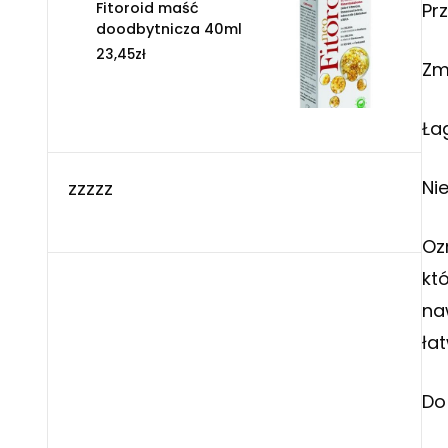
Pr
Fitoroid maść
doodbytnicza 40ml
23,45
zł
Zm
Ła
Nie
zzzzz
Oz
kt
na
ła
Do