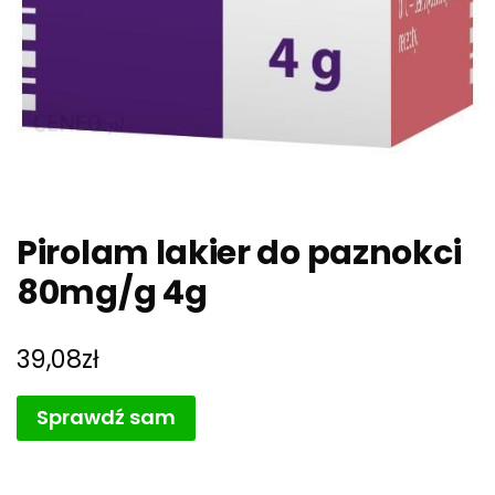
Pirolam lakier do paznokci
80mg/g 4g
39,08
zł
Sprawdź sam