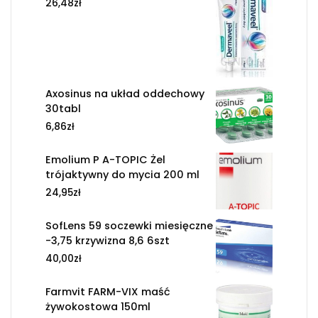
26,48
zł
Axosinus na układ oddechowy
30tabl
6,86
zł
Emolium P A-TOPIC Żel
trójaktywny do mycia 200 ml
24,95
zł
SofLens 59 soczewki miesięczne
-3,75 krzywizna 8,6 6szt
40,00
zł
Farmvit FARM-VIX maść
żywokostowa 150ml