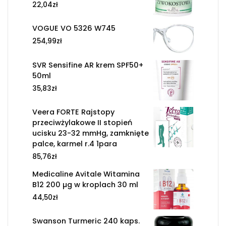
22,04
zł
VOGUE VO 5326 W745
254,99
zł
SVR Sensifine AR krem SPF50+
50ml
35,83
zł
Veera FORTE Rajstopy
przeciwżylakowe II stopień
ucisku 23-32 mmHg, zamknięte
palce, karmel r.4 1para
85,76
zł
Medicaline Avitale Witamina
B12 200 µg w kroplach 30 ml
44,50
zł
Swanson Turmeric 240 kaps.