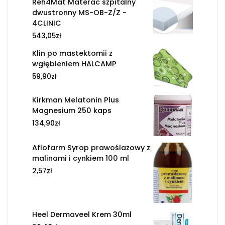
Reh4Mat Materac szpitalny
dwustronny MS-OB-Z/Z -
4CLINIC
543,05
zł
Klin po mastektomii z
wgłębieniem HALCAMP
59,90
zł
Kirkman Melatonin Plus
Magnesium 250 kaps
134,90
zł
Aflofarm Syrop prawoślazowy z
malinami i cynkiem 100 ml
2,57
zł
Heel Dermaveel Krem 30ml