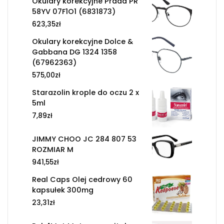
Okulary korekcyjne Prada PR
58YV 07F1O1 (6831873)
623,35
zł
Okulary korekcyjne Dolce &
Gabbana DG 1324 1358
(67962363)
575,00
zł
Starazolin krople do oczu 2 x
5ml
7,89
zł
JIMMY CHOO JC 284 807 53
ROZMIAR M
941,55
zł
Real Caps Olej cedrowy 60
kapsułek 300mg
23,31
zł