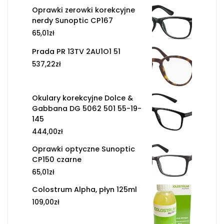
Oprawki zerowki korekcyjne
nerdy Sunoptic CP167
65,01
zł
Prada PR 13TV 2AU1O1 51
537,22
zł
Okulary korekcyjne Dolce &
Gabbana DG 5062 501 55-19-
145
444,00
zł
Oprawki optyczne Sunoptic
CP150 czarne
65,01
zł
Colostrum Alpha, płyn 125ml
109,00
zł