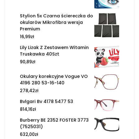
Stylion 5x Czarna ściereczka do
okularów Mikrofibra wersja
Premium
16,99
zł
Lily Lizak Z Zestawem Witamin
Truskawka 40Szt
90,89
zł
Okulary korekcyjne Vogue VO
4196 280 53-16-140
278,42
zł
Bvlgari Bv 4178 5477 53
814,16
zł
Burberry BE 2352 FOSTER 3773
(7525031)
632,00
zł