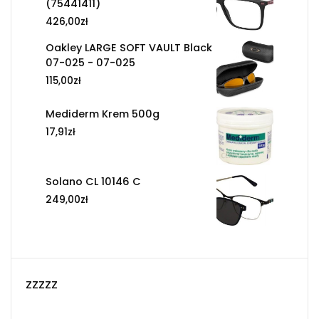
(75441411)
426,00
zł
Oakley LARGE SOFT VAULT Black
07-025 - 07-025
115,00
zł
Mediderm Krem 500g
17,91
zł
Solano CL 10146 C
249,00
zł
zzzzz