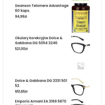
Swanson Telomere Advantage
60 kaps.
94,99
zł
Okulary korekcyjne Dolce &
Gabbana DG 5054 3246
521,00
zł
Dolce & Gabbana DG 3331 501
52
651,65
zł
Emporio Armani EA 3169 5870