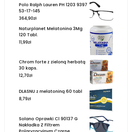
Polo Ralph Lauren PH 1203 9397
53-17-145
364,90
zł
Naturplanet Melatonina 3Mg
120 Tabl.
11,99
zł
Chrom forte z zieloną herbatą
30 kaps.
12,70
zł
DLASNU z melatoniną 60 tabl
8,79
zł
Solano Oprawki Cl 90137 G
Nakładka Z Filtrem
Polaryzacyjnym Czarne