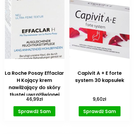
La Roche Posay Effaclar
Capivit A + E forte
H Kojący krem
system 30 kapsułek
nawilżający do skóry
tłustej uwrażliwionej
46,99
zł
9,60
zł
40ml
Sprawdź Sam
Sprawdź Sam