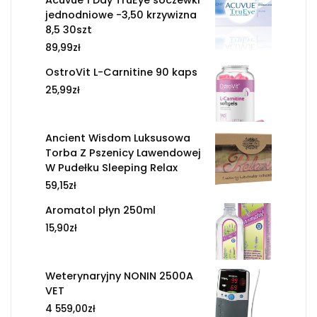
jednodniowe -3,50 krzywizna
8,5 30szt
89,99
zł
OstroVit L-Carnitine 90 kaps
25,99
zł
Ancient Wisdom Luksusowa
Torba Z Pszenicy Lawendowej
W Pudełku Sleeping Relax
59,15
zł
Aromatol płyn 250ml
15,90
zł
Weterynaryjny NONIN 2500A
VET
4 559,00
zł