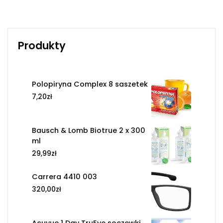
Produkty
Polopiryna Complex 8 saszetek
7,20
zł
Bausch & Lomb Biotrue 2 x 300
ml
29,99
zł
Carrera 4410 003
320,00
zł
Acuvue 1 Day TruEye soczewki