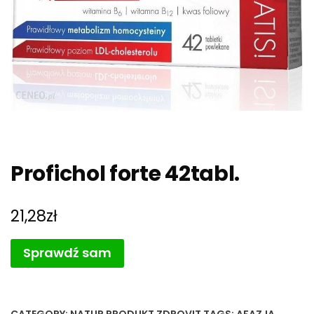
Profichol forte 42tabl.
21,28
zł
Sprawdź sam
CATEGORY:
NATUR PRODUKT ZDROVIT
TAGS:
AFAZJA
,