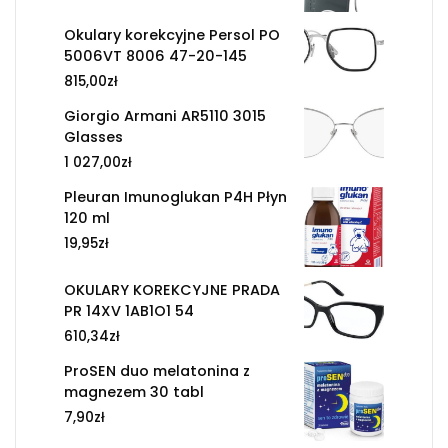
Okulary korekcyjne Persol PO
5006VT 8006 47-20-145
815,00
zł
Giorgio Armani AR5110 3015
Glasses
1 027,00
zł
Pleuran Imunoglukan P4H Płyn
120 ml
19,95
zł
OKULARY KOREKCYJNE PRADA
PR 14XV 1AB1O1 54
610,34
zł
ProSEN duo melatonina z
magnezem 30 tabl
7,90
zł