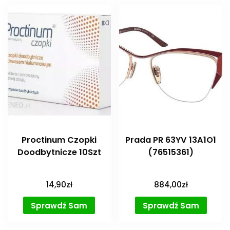
Proctinum Czopki
Prada PR 63YV 13A1O1
Doodbytnicze 10Szt
(76515361)
14,90
zł
884,00
zł
Sprawdź Sam
Sprawdź Sam