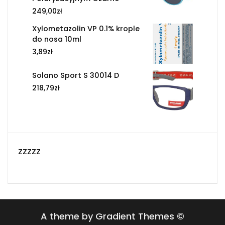
249,00
zł
Xylometazolin VP 0.1% krople
do nosa 10ml
3,89
zł
Solano Sport S 30014 D
218,79
zł
zzzzz
A theme by Gradient Themes ©