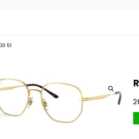
00 51
R
2