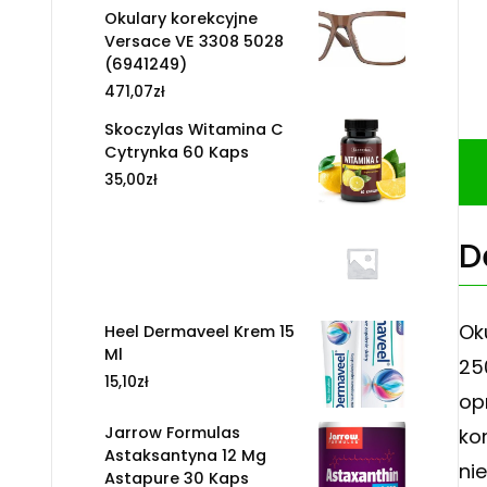
Okulary korekcyjne
Versace VE 3308 5028
(6941249)
471,07
zł
Skoczylas Witamina C
Cytrynka 60 Kaps
35,00
zł
D
Ok
Heel Dermaveel Krem 15
Ml
25
15,10
zł
op
Jarrow Formulas
ko
Astaksantyna 12 Mg
ni
Astapure 30 Kaps