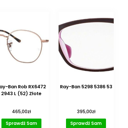
ay-Ban Rob RX6472
Ray-Ban 5298 5386 53
2943 L (52) Złote
465,00
zł
395,00
zł
Sprawdź Sam
Sprawdź Sam