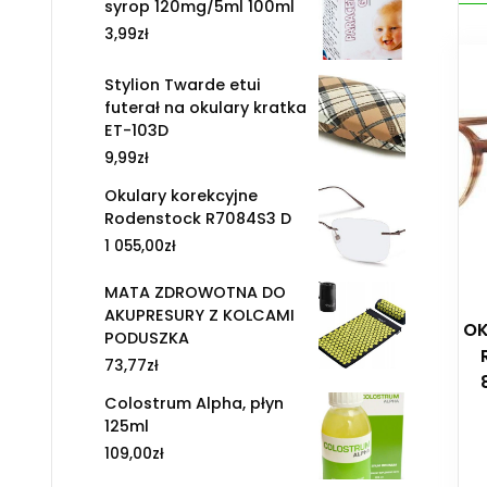
syrop 120mg/5ml 100ml
3,99
zł
Stylion Twarde etui
futerał na okulary kratka
ET-103D
9,99
zł
Okulary korekcyjne
Rodenstock R7084S3 D
1 055,00
zł
MATA ZDROWOTNA DO
AKUPRESURY Z KOLCAMI
OK
PODUSZKA
73,77
zł
Colostrum Alpha, płyn
125ml
109,00
zł