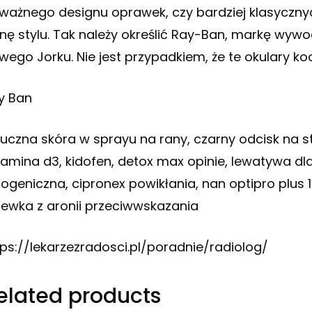
ważnego designu oprawek, czy bardziej klasyczn
onę stylu. Tak należy określić Ray-Ban, markę wywo
wego Jorku. Nie jest przypadkiem, że te okulary k
y Ban
tuczna skóra w sprayu na rany, czarny odcisk na sto
tamina d3, kidofen, detox max opinie, lewatywa dla 
togeniczna, cipronex powikłania, nan optipro plus 
lewka z aronii przeciwwskazania
tps://lekarzezradosci.pl/poradnie/radiolog/
elated products