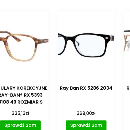
ULARY KOREKCYJNE
Ray Ban RX 5286 2034
R
RAY-BAN® RX 5393
8108 49 ROZMIAR S
335,13
zł
369,00
zł
Sprawdź Sam
Sprawdź Sam