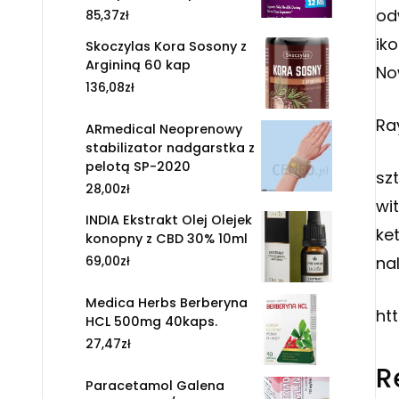
od
85,37
zł
ik
Skoczylas Kora Sosony z
Argininą 60 kap
No
136,08
zł
Ra
ARmedical Neoprenowy
stabilizator nadgarstka z
pelotą SP-2020
sz
28,00
zł
wi
INDIA Ekstrakt Olej Olejek
ke
konopny z CBD 30% 10ml
na
69,00
zł
Medica Herbs Berberyna
ht
HCL 500mg 40kaps.
27,47
zł
R
Paracetamol Galena