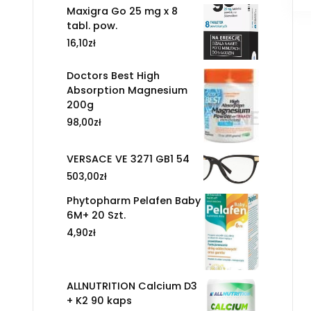
Maxigra Go 25 mg x 8
tabl. pow.
16,10
zł
Doctors Best High
Absorption Magnesium
200g
98,00
zł
VERSACE VE 3271 GB1 54
503,00
zł
Phytopharm Pelafen Baby
6M+ 20 Szt.
4,90
zł
ALLNUTRITION Calcium D3
+ K2 90 kaps