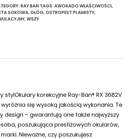
TEGORY:
RAY BAN
TAGS:
AWOKADO WŁAŚCIWOŚCI
,
ETA SOKOWA
,
GŁÓG
,
OSTROPEST PLAMISTY
,
WULACYJNY
,
WSZY
ły stylOkulary korekcyjne Ray-Ban® RX 3682V
i wyróżnia się wysoką jakością wykonania. Te
ły design – gwarantują one także najwyższy
soba, poszukująca prestiżowych okularów,
marki. Nieważne, czy poszukujesz