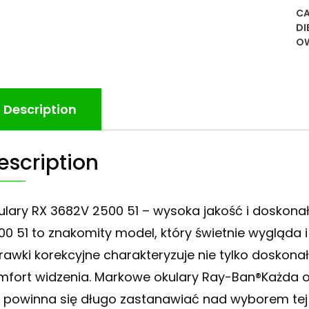
CA
DI
O
Description
escription
ulary RX 3682V 2500 51 – wysoka jakość i doskona
00 51 to znakomity model, który świetnie wygląda 
rawki korekcyjne charakteryzuje nie tylko doskona
mfort widzenia. Markowe okulary Ray-Ban®Każda o
e powinna się długo zastanawiać nad wyborem tej 