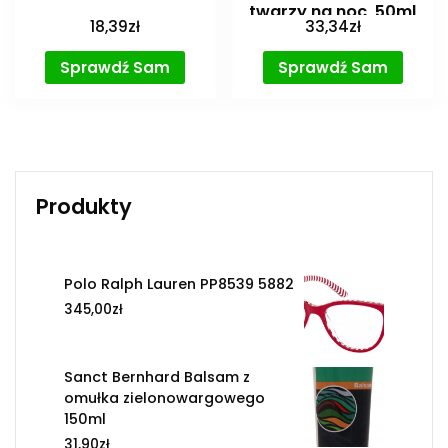
twarzy na noc, 50ml
18,39
zł
33,34
zł
Sprawdź Sam
Sprawdź Sam
Produkty
Polo Ralph Lauren PP8539 5882
345,00
zł
Sanct Bernhard Balsam z
omułka zielonowargowego
150ml
31,90
zł