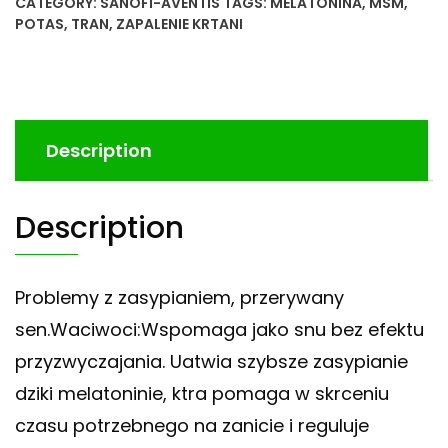
CATEGORY:
SANOFI-AVENTIS
TAGS:
MELATONINA
,
MSM
,
POTAS
,
TRAN
,
ZAPALENIE KRTANI
Description
Description
Problemy z zasypianiem, przerywany
sen.Waciwoci:Wspomaga jako snu bez efektu
przyzwyczajania. Uatwia szybsze zasypianie
dziki melatoninie, ktra pomaga w skrceniu
czasu potrzebnego na zanicie i reguluje