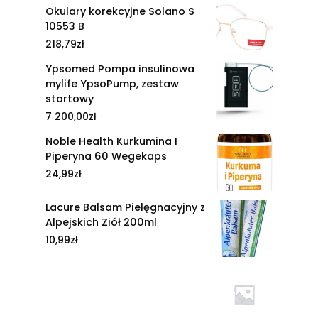
Okulary korekcyjne Solano S
10553 B
218,79
zł
Ypsomed Pompa insulinowa
mylife YpsoPump, zestaw
startowy
7 200,00
zł
Noble Health Kurkumina I
Piperyna 60 Wegekaps
24,99
zł
Lacure Balsam Pielęgnacyjny z
Alpejskich Ziół 200ml
10,99
zł