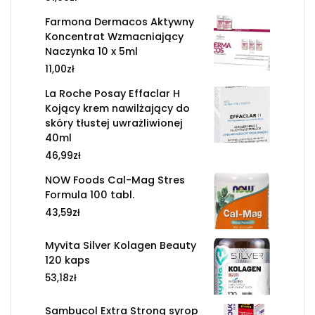
Farmona Dermacos Aktywny
Koncentrat Wzmacniający
Naczynka 10 x 5ml
11,00
zł
La Roche Posay Effaclar H
Kojący krem nawilżający do
skóry tłustej uwrażliwionej
40ml
46,99
zł
NOW Foods Cal-Mag Stres
Formula 100 tabl.
43,59
zł
Myvita Silver Kolagen Beauty
120 kaps
53,18
zł
Sambucol Extra Strong syrop