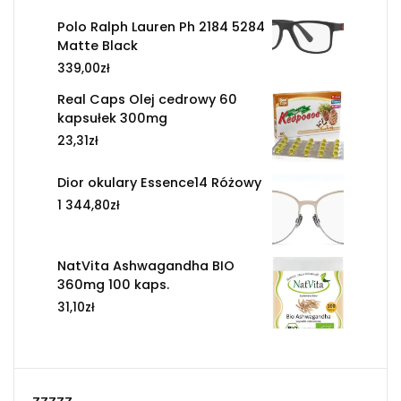
Polo Ralph Lauren Ph 2184 5284
Matte Black
339,00
zł
Real Caps Olej cedrowy 60
kapsułek 300mg
23,31
zł
Dior okulary Essence14 Różowy
1 344,80
zł
NatVita Ashwagandha BIO
360mg 100 kaps.
31,10
zł
zzzzz