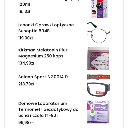
120ml
19,13
zł
Lenonki Oprawki optyczne
Sunoptic 604B
119,00
zł
Kirkman Melatonin Plus
Magnesium 250 kaps
134,90
zł
Solano Sport S 30014 D
218,79
zł
Domowe Laboratorium
Termometr bezdotykowy do
ucha i czoła IT-901
99,98
zł