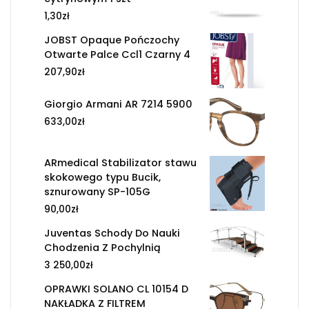
1,30
zł
JOBST Opaque Pończochy
Otwarte Palce Ccl1 Czarny 4
207,90
zł
Giorgio Armani AR 7214 5900
633,00
zł
ARmedical Stabilizator stawu
skokowego typu Bucik,
sznurowany SP-105G
90,00
zł
Juventas Schody Do Nauki
Chodzenia Z Pochylnią
3 250,00
zł
OPRAWKI SOLANO CL 10154 D
NAKŁADKA Z FILTREM