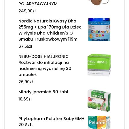
POLARYZACYJNYM
249,00
zł
Nordic Naturals Kwasy Dha
255mg + Epa 170mg Dla Dzieci
W Płynie Dha Children'S O
Smaku Truskawkowym 119ml
67,55
zł
NEBU-DOSE HIALURONIC
Roztwór do inhalacji na
nadmierną wydzielinę 30
ampułek
26,90
zł
Młody jęczmień 60 tabl.
10,69
zł
Phytopharm Pelafen Baby 6M+
20 Szt.