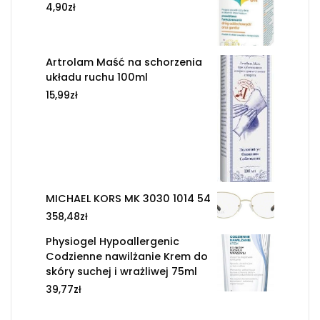
4,90
zł
Artrolam Maść na schorzenia
układu ruchu 100ml
15,99
zł
MICHAEL KORS MK 3030 1014 54
358,48
zł
Physiogel Hypoallergenic
Codzienne nawilżanie Krem do
skóry suchej i wrażliwej 75ml
39,77
zł