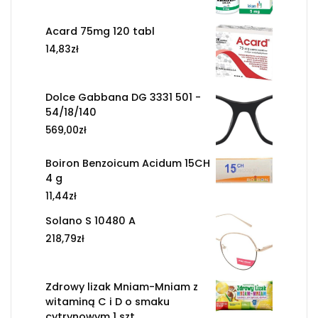
Acard 75mg 120 tabl
14,83
zł
Dolce Gabbana DG 3331 501 -
54/18/140
569,00
zł
Boiron Benzoicum Acidum 15CH
4 g
11,44
zł
Solano S 10480 A
218,79
zł
Zdrowy lizak Mniam-Mniam z
witaminą C i D o smaku
cytrynowym 1 szt