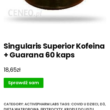
Singularis Superior Kofeina
+ Guarana 60 kaps
18,65
zł
Sprawdź sam
CATEGORY:
ACTIVEPHARM LABS
TAGS:
COVID U DZIECI
,
D3
,
DIETA WĄTROBOWA
,
ERYTROCYTY
,
KROPLE DO USZU