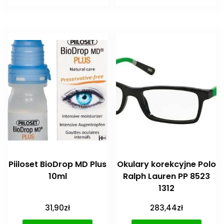
Piiloset BioDrop MD Plus
Okulary korekcyjne Polo
10ml
Ralph Lauren PP 8523
1312
31,90
zł
283,44
zł