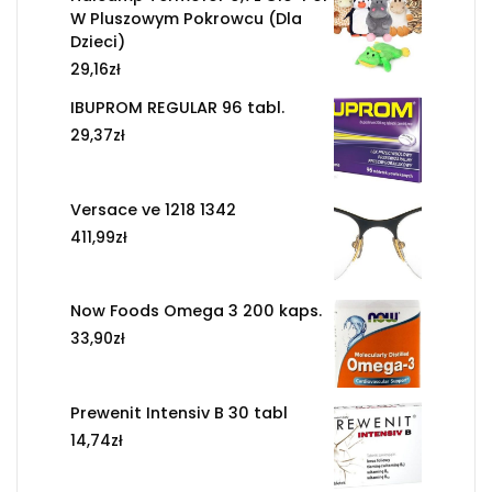
W Pluszowym Pokrowcu (Dla
Dzieci)
29,16
zł
IBUPROM REGULAR 96 tabl.
29,37
zł
Versace ve 1218 1342
411,99
zł
Now Foods Omega 3 200 kaps.
33,90
zł
Prewenit Intensiv B 30 tabl
14,74
zł