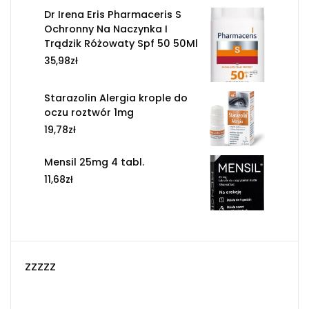
Dr Irena Eris Pharmaceris S
Ochronny Na Naczynka I
Trądzik Różowaty Spf 50 50Ml
35,98
zł
Starazolin Alergia krople do
oczu roztwór 1mg
19,78
zł
Mensil 25mg 4 tabl.
11,68
zł
zzzzz