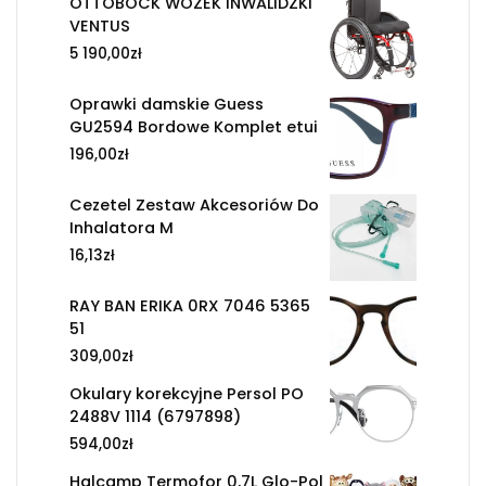
OTTOBOCK WÓZEK INWALIDZKI
VENTUS
5 190,00
zł
Oprawki damskie Guess
GU2594 Bordowe Komplet etui
196,00
zł
Cezetel Zestaw Akcesoriów Do
Inhalatora M
16,13
zł
RAY BAN ERIKA 0RX 7046 5365
51
309,00
zł
Okulary korekcyjne Persol PO
2488V 1114 (6797898)
594,00
zł
Halcamp Termofor 0,7L Glo-Pol