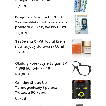
Alpejskich Ziół 200ml
10,99
zł
Diagnosis Diagnostic Gold
System Glukometr zestaw do
pomiaru glukozy we krwi 1 szt.
33,70
zł
SesDerma C-Vit Facial Krem
nawilżający do twarzy 50ml
109,55
zł
Okulary korekcyjne Bvlgari BV
4189B 501 54-17-140
856,00
zł
Grinday Shape Up
Termogeniczny Spalacz
Tłuszczu 60 kaps.
61,70
zł