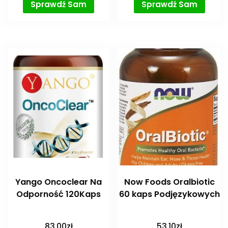
Sprawdź Sam
Sprawdź Sam
Yango Oncoclear Na
Now Foods Oralbiotic
Odporność 120Kaps
60 kaps Podjęzykowych
83,00
zł
53,10
zł