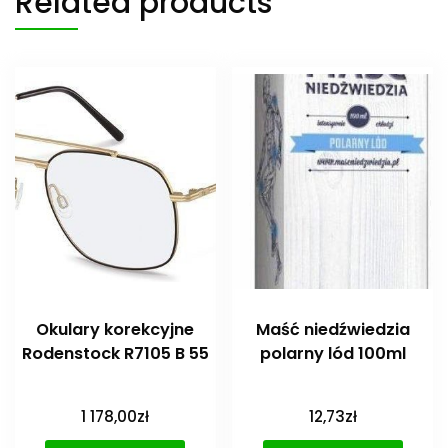
Related products
Okulary korekcyjne
Maść niedźwiedzia
Rodenstock R7105 B 55
polarny lód 100ml
1 178,00
zł
12,73
zł