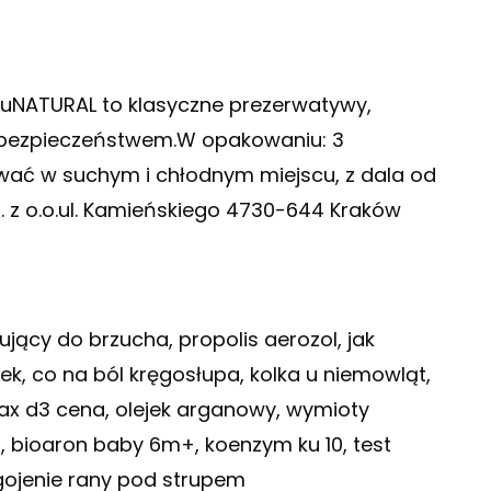
ktuNATURAL to klasyczne prezerwatywy,
m bezpieczeństwem.W opakowaniu: 3
wać w suchym i chłodnym miejscu, z dala od
p. z o.o.ul. Kamieńskiego 4730-644 Kraków
ujący do brzucha, propolis aerozol, jak
ek, co na ból kręgosłupa, kolka u niemowląt,
max d3 cena, olejek arganowy, wymioty
h, bioaron baby 6m+, koenzym ku 10, test
 gojenie rany pod strupem