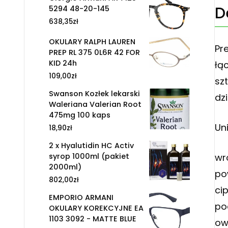
D
5294 48-20-145
638,35
zł
OKULARY RALPH LAUREN
Pr
PREP RL 375 0L6R 42 FOR
KID 24h
łą
109,00
zł
sz
Swanson Kozłek lekarski
dz
Waleriana Valerian Root
475mg 100 kaps
Un
18,90
zł
2 x Hyalutidin HC Activ
syrop 1000ml (pakiet
wr
2000ml)
po
802,00
zł
ci
EMPORIO ARMANI
po
OKULARY KOREKCYJNE EA
1103 3092 - MATTE BLUE
ow