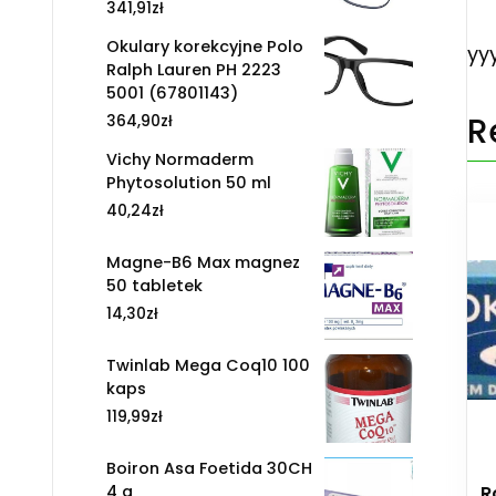
341,91
zł
Okulary korekcyjne Polo
yy
Ralph Lauren PH 2223
5001 (67801143)
R
364,90
zł
Vichy Normaderm
Phytosolution 50 ml
40,24
zł
Magne-B6 Max magnez
50 tabletek
14,30
zł
Twinlab Mega Coq10 100
kaps
119,99
zł
Boiron Asa Foetida 30CH
4 g
R