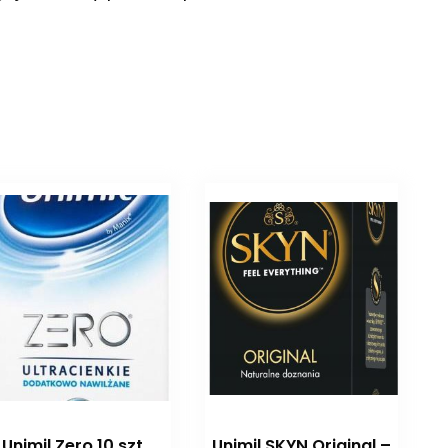
Unimil Zero 10 szt.
Unimil SKYN Original –