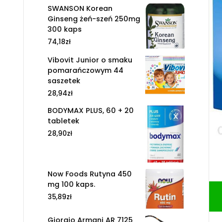
SWANSON Korean
Ginseng żeń-szeń 250mg
300 kaps
74,18
zł
Vibovit Junior o smaku
pomarańczowym 44
saszetek
28,94
zł
BODYMAX PLUS, 60 + 20
tabletek
28,90
zł
Now Foods Rutyna 450
mg 100 kaps.
35,89
zł
Giorgio Armani AR 7125