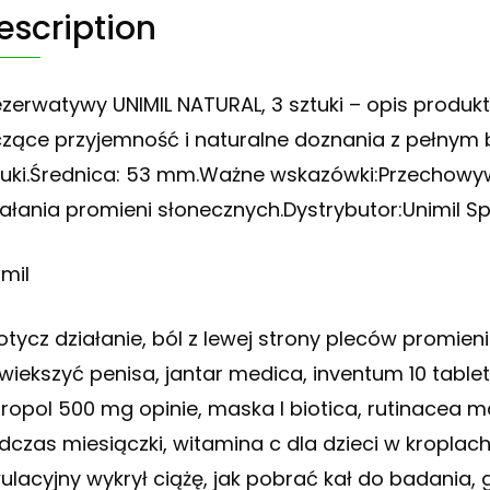
escription
ezerwatywy UNIMIL NATURAL, 3 sztuki – opis produ
czące przyjemność i naturalne doznania z pełny
tuki.Średnica: 53 mm.Ważne wskazówki:Przechowy
iałania promieni słonecznych.Dystrybutor:Unimil S
imil
otycz działanie, ból z lewej strony pleców promieni
wiekszyć penisa, jantar medica, inventum 10 tablet
propol 500 mg opinie, maska l biotica, rutinacea 
dczas miesiączki, witamina c dla dzieci w kroplac
ulacyjny wykrył ciążę, jak pobrać kał do badania,