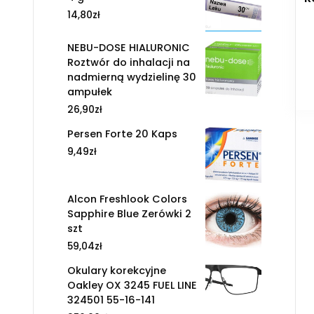
14,80
zł
NEBU-DOSE HIALURONIC
Roztwór do inhalacji na
nadmierną wydzielinę 30
ampułek
26,90
zł
Persen Forte 20 Kaps
9,49
zł
Alcon Freshlook Colors
Sapphire Blue Zerówki 2
szt
59,04
zł
Okulary korekcyjne
Oakley OX 3245 FUEL LINE
324501 55-16-141