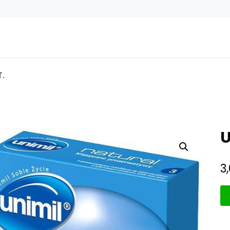
T.
U
3