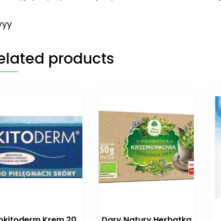
yyy
elated products
okitoderm Krem 20
Dary Natury Herbatka