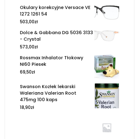
Okulary korekcyjne Versace VE
1272 1261 54
503,00
zł
Dolce & Gabbana DG 5036 3133
- Crystal
573,00
zł
Rossmax Inhalator Tłokowy
NI60 Piesek
69,50
zł
Swanson Kozłek lekarski
Waleriana Valerian Root
475mg 100 kaps
18,90
zł