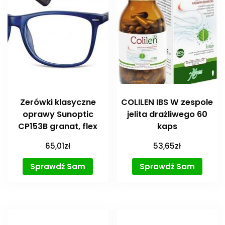
Zerówki klasyczne
COLILEN IBS W zespole
oprawy Sunoptic
jelita drażliwego 60
CP153B granat, flex
kaps
65,01
zł
53,65
zł
Sprawdź Sam
Sprawdź Sam