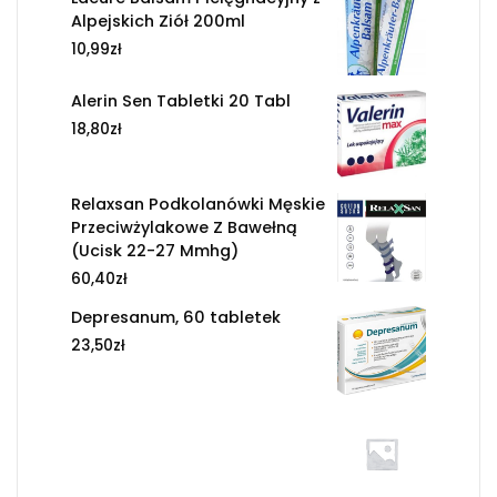
Alpejskich Ziół 200ml
10,99
zł
Alerin Sen Tabletki 20 Tabl
18,80
zł
Relaxsan Podkolanówki Męskie
Przeciwżylakowe Z Bawełną
(Ucisk 22-27 Mmhg)
60,40
zł
Depresanum, 60 tabletek
23,50
zł