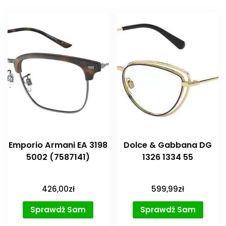
Emporio Armani EA 3198
Dolce & Gabbana DG
5002 (7587141)
1326 1334 55
426,00
zł
599,99
zł
Sprawdź Sam
Sprawdź Sam