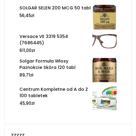
SOLGAR SELEN 200 MCG 50 tabl
56,45
zł
Versace VE 3319 5354
(7686445)
611,00
zł
Solgar Formuła Włosy
Paznokcie Skóra 120 tabl
89,71
zł
Centrum Kompletne od A do Z
100 tabletek
45,90
zł
zzzzz