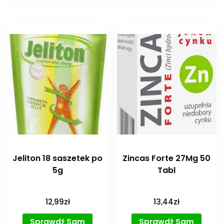
Jeliton 18 saszetek po
Zincas Forte 27Mg 50
5g
Tabl
12,99
zł
13,44
zł
Sprawdź Sam
Sprawdź Sam