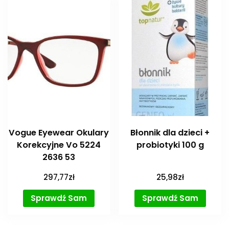
Vogue Eyewear Okulary
Błonnik dla dzieci +
Korekcyjne Vo 5224
probiotyki 100 g
2636 53
297,77
zł
25,98
zł
Sprawdź Sam
Sprawdź Sam