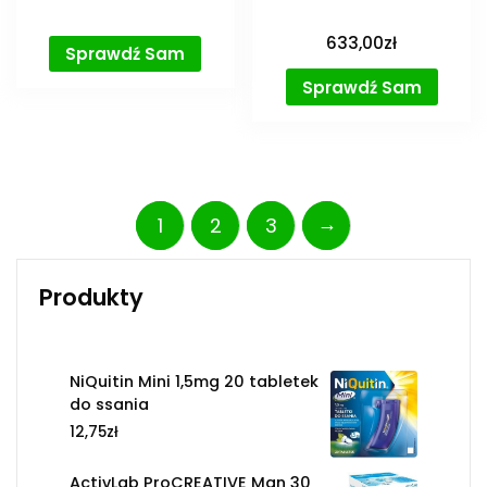
633,00
zł
Sprawdź Sam
Sprawdź Sam
→
1
2
3
Produkty
NiQuitin Mini 1,5mg 20 tabletek
do ssania
12,75
zł
ActivLab ProCREATIVE Man 30