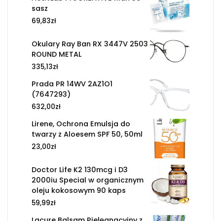
sasz
69,83
zł
Okulary Ray Ban RX 3447V 2503
ROUND METAL
335,13
zł
Prada PR 14WV 2AZ1O1
(7647293)
632,00
zł
Lirene, Ochrona Emulsja do
twarzy z Aloesem SPF 50, 50ml
23,00
zł
Doctor Life K2 130mcg i D3
2000iu Special w organicznym
oleju kokosowym 90 kaps
59,99
zł
Lacure Balsam Pielęgnacyjny z