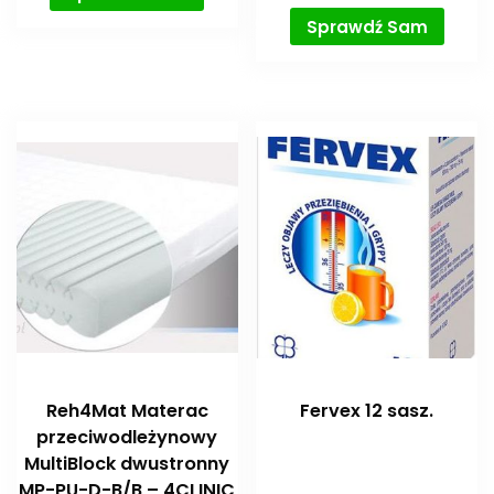
Sprawdź Sam
Reh4Mat Materac
Fervex 12 sasz.
przeciwodleżynowy
MultiBlock dwustronny
MP-PU-D-B/B – 4CLINIC