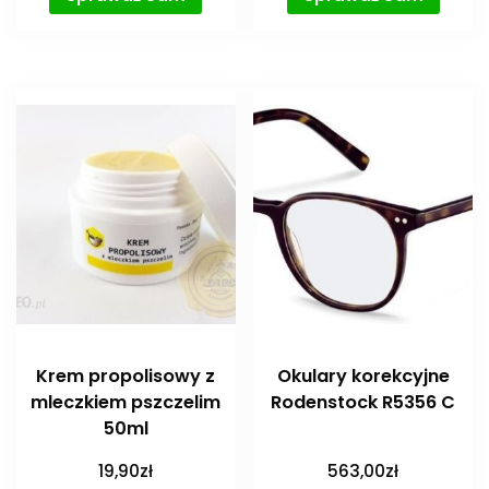
Krem propolisowy z
Okulary korekcyjne
mleczkiem pszczelim
Rodenstock R5356 C
50ml
19,90
zł
563,00
zł