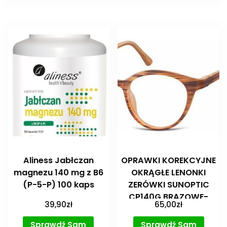
Aliness Jabłczan
OPRAWKI KOREKCYJNE
magnezu 140 mg z B6
OKRĄGŁE LENONKI
(P-5-P) 100 kaps
ZERÓWKI SUNOPTIC
CP140G BRĄZOWE-
39,90
zł
65,00
zł
IMITACJA DREWNA
Sprawdź Sam
Sprawdź Sam