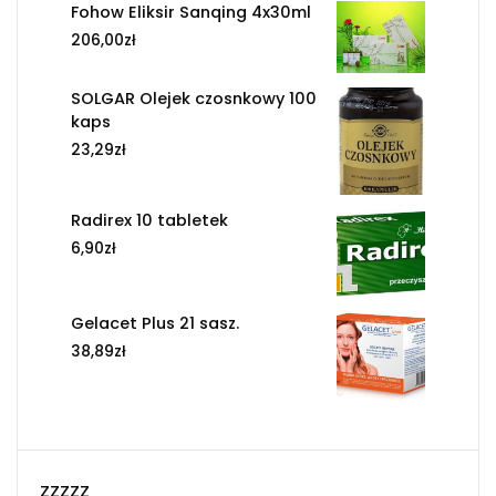
Fohow Eliksir Sanqing 4x30ml
206,00
zł
SOLGAR Olejek czosnkowy 100
kaps
23,29
zł
Radirex 10 tabletek
6,90
zł
Gelacet Plus 21 sasz.
38,89
zł
zzzzz