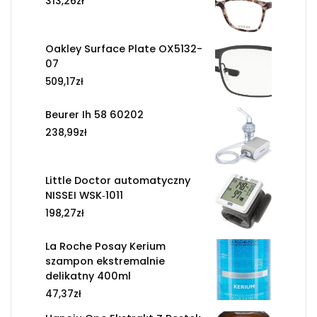
313,26
zł
Oakley Surface Plate OX5132-
07
509,17
zł
Beurer Ih 58 60202
238,99
zł
Little Doctor automatyczny
NISSEI WSK‐1011
198,27
zł
La Roche Posay Kerium
szampon ekstremalnie
delikatny 400ml
47,37
zł