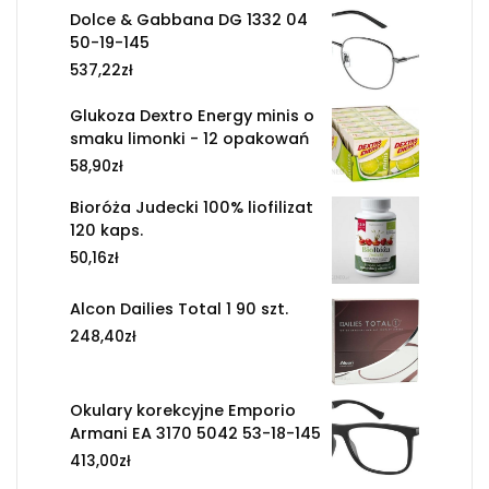
Dolce & Gabbana DG 1332 04
50-19-145
537,22
zł
Glukoza Dextro Energy minis o
smaku limonki - 12 opakowań
58,90
zł
Bioróża Judecki 100% liofilizat
120 kaps.
50,16
zł
Alcon Dailies Total 1 90 szt.
248,40
zł
Okulary korekcyjne Emporio
Armani EA 3170 5042 53-18-145
413,00
zł