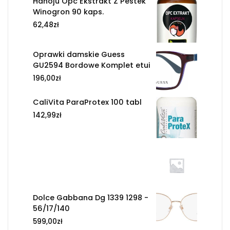
Hanoju Opc Ekstrakt Z Pestek
Winogron 90 kaps.
62,48
zł
Oprawki damskie Guess
GU2594 Bordowe Komplet etui
196,00
zł
CaliVita ParaProtex 100 tabl
142,99
zł
Dolce Gabbana Dg 1339 1298 -
56/17/140
599,00
zł