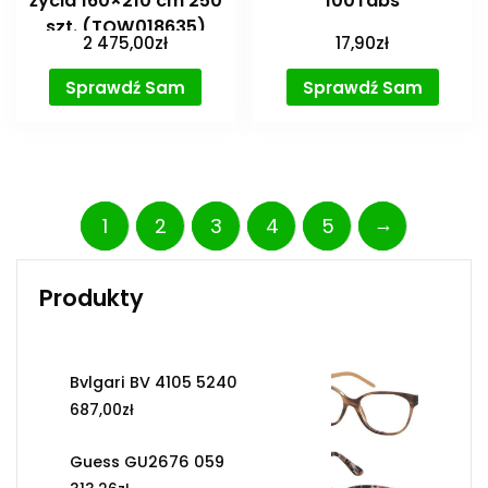
życia 160×210 cm 250
100Tabs
szt. (TOW018635)
2 475,00
zł
17,90
zł
Sprawdź Sam
Sprawdź Sam
→
1
2
3
4
5
Produkty
Bvlgari BV 4105 5240
687,00
zł
Guess GU2676 059