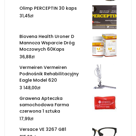
Olimp PERCEPTIN 30 kaps
31,45
zł
Biovena Health Uroner D
Mannoza Wsparcie Dróg
Moczowych 60Kaps
36,88
zł
Vermeiren Vermeiren
Podnośnik Rehabilitacyjny
Eagle Model 620
3 148,00
zł
Grawena Apteczka
samochodowa Farma
czerwona 1 sztuka
17,99
zł
Versace VE 3267 GB1