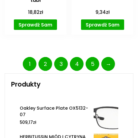
tabl
18,82
zł
9,34
zł
Sprawdź Sam
Sprawdź Sam
→
1
2
3
4
5
Produkty
Oakley Surface Plate OX5132-
07
509,17
zł
HERBITUSSIN MIÓD I CYTRYNA