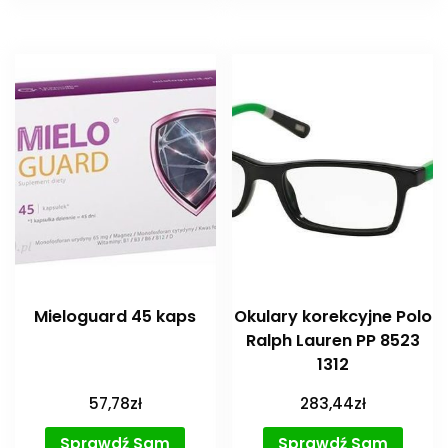
Mieloguard 45 kaps
Okulary korekcyjne Polo
Ralph Lauren PP 8523
1312
57,78
zł
283,44
zł
Sprawdź Sam
Sprawdź Sam