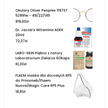
Okulary Oliver Peoples 1197ST
52991w - 49/22/145
819,00
zł
Dr. Jacob's Witamina ADEK
20ml
72,37
zł
LABO-SKIN Piękno z natury
Laboratorium Zielarza 60kaps
61,30
zł
FLAEM maska dla dorosłych RF5
do Primoneb/Flaem
Nuova/Magic Care RF5 Plus
18,81
zł