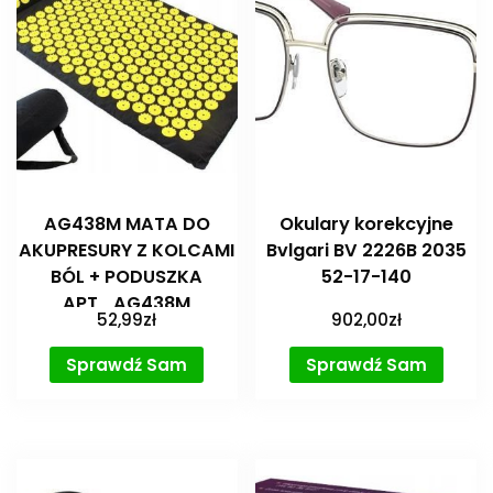
AG438M MATA DO
Okulary korekcyjne
AKUPRESURY Z KOLCAMI
Bvlgari BV 2226B 2035
BÓL + PODUSZKA
52-17-140
APT_AG438M
52,99
zł
902,00
zł
Sprawdź Sam
Sprawdź Sam