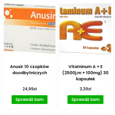
Anusir 10 czopków
Vitaminum A + E
doodbytniczych
(2500j.m + 100mg) 30
kapsułek
24,99
zł
3,39
zł
Sprawdź Sam
Sprawdź Sam