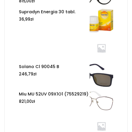
815,00
zł
Supradyn Energia 30 tabl.
36,99
zł
Solano Cl 90045 B
246,79
zł
Miu MU 52UV 09X1O1 (75529219)
821,00
zł