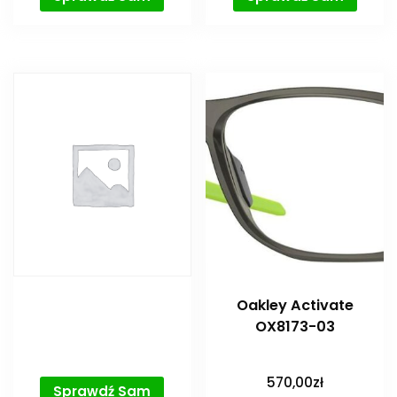
Oakley Activate
OX8173-03
570,00
zł
Sprawdź Sam