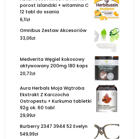
porost islandzki + witamina C
12 tabl do ssania
6,11
zł
Omnibus Zestaw Akcesoriów
33,06
zł
Medverita Węgiel kokosowy
aktywowany 200mg 180 kaps
20,73
zł
Aura Herbals Moja Wątroba
Ekstrakt Z Karczocha
Ostropestu + Kurkuma tabletki
92g ok. 60 tabl
29,99
zł
Burberry 2347 3944 52 Evelyn
549,99
zł