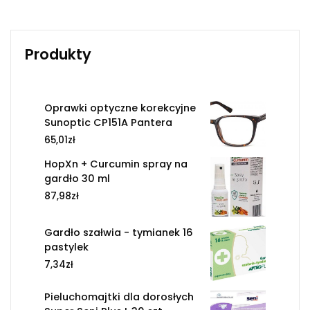
Produkty
Oprawki optyczne korekcyjne
Sunoptic CP151A Pantera
65,01
zł
HopXn + Curcumin spray na
gardło 30 ml
87,98
zł
Gardło szałwia - tymianek 16
pastylek
7,34
zł
Pieluchomajtki dla dorosłych