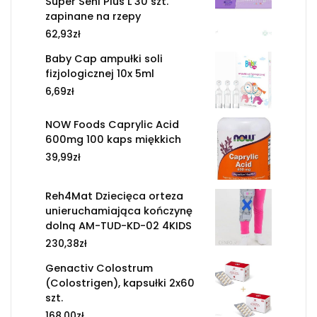
Super Seni Plus L 30 szt.
zapinane na rzepy
62,93
zł
Baby Cap ampułki soli
fizjologicznej 10x 5ml
6,69
zł
NOW Foods Caprylic Acid
600mg 100 kaps miękkich
39,99
zł
Reh4Mat Dziecięca orteza
unieruchamiająca kończynę
dolną AM-TUD-KD-02 4KIDS
230,38
zł
Genactiv Colostrum
(Colostrigen), kapsułki 2x60
szt.
168,00
zł