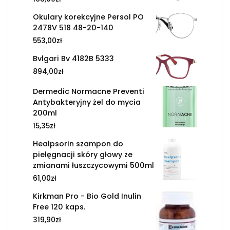
Okulary korekcyjne Persol PO
2478V 518 48-20-140
553,00
zł
Bvlgari Bv 4182B 5333
894,00
zł
Dermedic Normacne Preventi
Antybakteryjny żel do mycia
200ml
15,35
zł
Healpsorin szampon do
pielęgnacji skóry głowy ze
zmianami łuszczycowymi 500ml
61,00
zł
Kirkman Pro - Bio Gold Inulin
Free 120 kaps.
319,90
zł