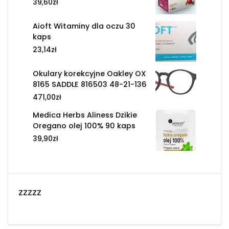
39,60
zł
Aioft Witaminy dla oczu 30
kaps
23,14
zł
Okulary korekcyjne Oakley OX
8165 SADDLE 816503 48-21-136
471,00
zł
Medica Herbs Aliness Dzikie
Oregano olej 100% 90 kaps
39,90
zł
zzzzz