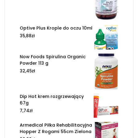
Optive Plus Krople do oczu 10ml
35,88
zł
Now Foods Spirulina Organic
Powder 113 g
32,45
zł
Dip Hot krem rozgrzewający
67g
7,74
zł
Armedical Piłka Rehabilitacyjna
Hopper Z Rogami 55cm Zielona