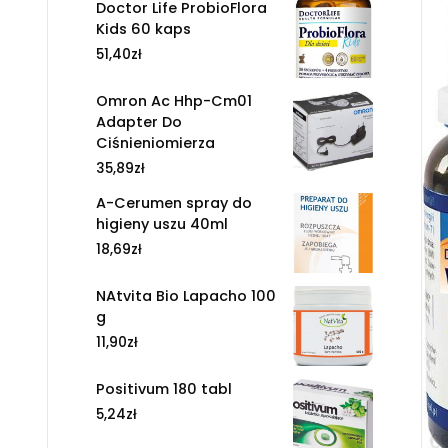
Doctor Life ProbioFlora
Kids 60 kaps
51,40
zł
Omron Ac Hhp-Cm01
Adapter Do
Ciśnieniomierza
35,89
zł
A-Cerumen spray do
higieny uszu 40ml
18,69
zł
NAtvita Bio Lapacho 100
g
11,90
zł
Positivum 180 tabl
5,24
zł