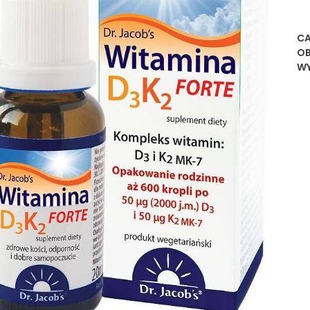
CA
O
WY