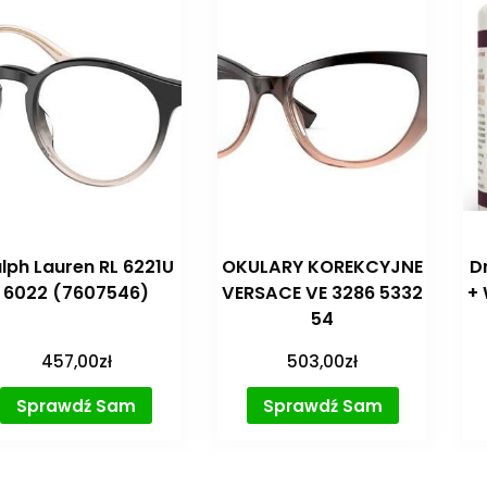
lph Lauren RL 6221U
OKULARY KOREKCYJNE
D
6022 (7607546)
VERSACE VE 3286 5332
+ 
54
457,00
zł
503,00
zł
Sprawdź Sam
Sprawdź Sam