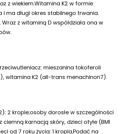
raz z wiekiem.Witamina K2 w formie
i ma długi okres stabilnego trwania.
. Wraz z witaminą D współdziała ona w
ębów.
zeciwutleniacz: mieszanina tokoferoli
3), witamina K2 (all-trans menachinon7).
): 2 krople;osoby dorosłe w szczególności
z ciemną karnacją skóry, dzieci otyłe (BMI
ieci od 7 roku życia: 1 kropla.Podać na