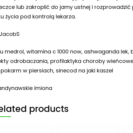
żeczce lub zakroplić do jamy ustnej i rozprowadzić 
ku życia pod kontrolą lekarza.
 JacobS
lu medrol, witamina c 1000 now, ashwaganda lek, b
ekty odrobaczania, profilaktyka choroby wieńcow
 pokarm w piersiach, sinecod na jaki kaszel
andynawskie imiona
elated products