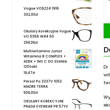
Vogue VO5224 1916
302,00
zł
Okulary korekcyjne Vogue
VO 5356 W44 50
259,06
zł
D
Multiwitamina Junior
Witamina B COMPLEX +
ADEK + Wit C DO SSANIA
Dr
120tabl
19,47
zł
wi
Persol Po 3237V 1052
tw
MADRE TERRA
509,00
zł
Wy
OKULARY KOREKCYJNE
ek
PRADA EYEWEAR PR 57YV