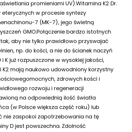
świetlania promieniami UV).Witamina K2 Dr.
w eterycznych w procesie syntezy
menachinonu-7 (MK-7), jego świetną
zyszczeń GMO.Połączenie bardzo istotnych
e tak, aby nie tylko prawidłowo przyswajać
inien, np. do kości, a nie do ścianek naczyń
i K już rozpuszczone w wysokiej jakości,
 i K2 mają naukowo udowodniony korzystny
nościowegomocnych, zdrowych kości i
widłowego rozwoju i regeneracji
awioną na odpowiednią ilość światła
ńca (w Polsce większa część roku) lub
ść nie zaspokoi zapotrzebowania na tę
iny D jest powszechna. Zdolność