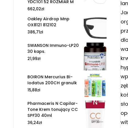
YDC1O1 52 ROZMIAR M
la
662,02
zł
Ja
Oakley Airdrop Mnp
or
OX8121 812102
pr
386,71
zł
dl
SWANSON Immuno-LP20
wa
30 kaps.
kr
21,99
zł
hy
wp
BOIRON Mercurius Bi-
Iodatus 200CH granulk
zę
15,88
zł
ko
sł
Pharmaceris N Capilar-
Tone Krem tonujący CC
op
SPF30 40ml
wi
36,24
zł