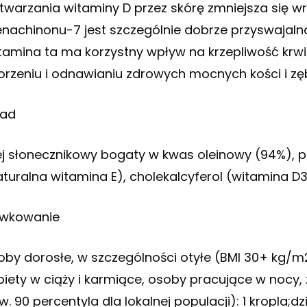
twarzania witaminy D przez skórę zmniejsza się w
nachinonu-7 jest szczególnie dobrze przyswajalna 
tamina ta ma korzystny wpływ na krzepliwość krwi
orzeniu i odnawianiu zdrowych mocnych kości i z
ład
ej słonecznikowy bogaty w kwas oleinowy (94%), pr
aturalna witamina E), cholekalcyferol (witamina D
wkowanie
oby dorosłe, w szczególności otyłe (BMI 30+ kg/m2
biety w ciąży i karmiące, osoby pracujące w nocy, 
. 90 percentyla dla lokalnej populacji): 1 kropla;dz