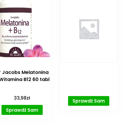
r Jacobs Melatonina
Witamina B12 60 tabl
33,98
zł
Sprawdź Sam
Sprawdź Sam