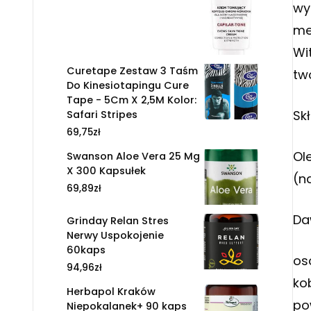
wy
me
Wi
Curetape Zestaw 3 Taśm
tw
Do Kinesiotapingu Cure
Tape - 5Cm X 2,5M Kolor:
Sk
Safari Stripes
69,75
zł
Ol
Swanson Aloe Vera 25 Mg
X 300 Kapsułek
(n
69,89
zł
Da
Grinday Relan Stres
Nerwy Uspokojenie
60kaps
os
94,96
zł
ko
Herbapol Kraków
pow
Niepokalanek+ 90 kaps