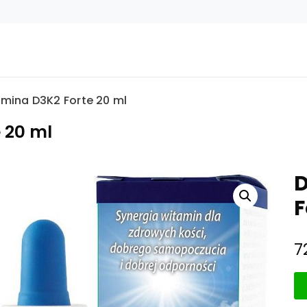
amina D3K2 Forte 20 ml
 20 ml
D
F
7