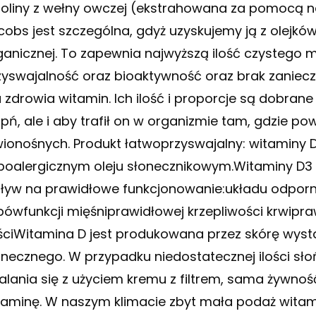
noliny z wełny owczej (ekstrahowana za pomocą na
cobs jest szczególna, gdyż uzyskujemy ją z olejkó
ganicznej. To zapewnia najwyższą ilość czystego 
zyswajalność oraz bioaktywność oraz brak zaniec
a zdrowia witamin. Ich ilość i proporcje są dobran
pń, ale i aby trafił on w organizmie tam, gdzie pow
wionośnych. Produkt łatwoprzyswajalny: witaminy D 
poalergicznym oleju słonecznikowym.Witaminy D3
ływ na prawidłowe funkcjonowanie:układu odpor
bówfunkcji mięśniprawidłowej krzepliwości krwipra
ściWitamina D jest produkowana przez skórę wyst
onecznego. W przypadku niedostatecznej ilości sło
alania się z użyciem kremu z filtrem, sama żywno
taminę. W naszym klimacie zbyt mała podaż witam