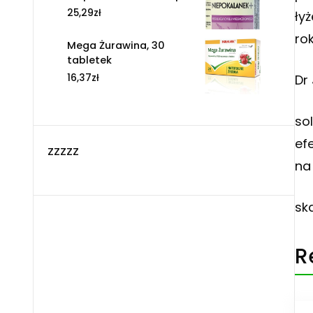
25,29
zł
ły
ro
Mega Żurawina, 30
tabletek
Dr
16,37
zł
so
ef
zzzzz
na
sk
R