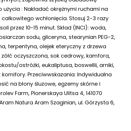
użycia : Nakładać okrężnymi ruchami na
 całkowitego wchłonięcia. Stosuj 2-3 razy
soli przez 10-15 minut. Skład (INCI): woda,
losiarczan sodu, gliceryna, stearynian PEG-2,
ina, terpentyna, olejek eteryczny z drzewa
, zółć oczyszczona, sok cedrowy, kamfora,
stu/ostróżki, eukaliptusa, boswellii, arniki,
t z komifory. Przeciwwskazania: Indywidualna
nosić na błony śluzowe, egzemy skórne i
rolev Farm, Pionerskaya Ulitsa 4, 141070
 Aram Natura Aram Szaginian, ul. Górzysta 6,