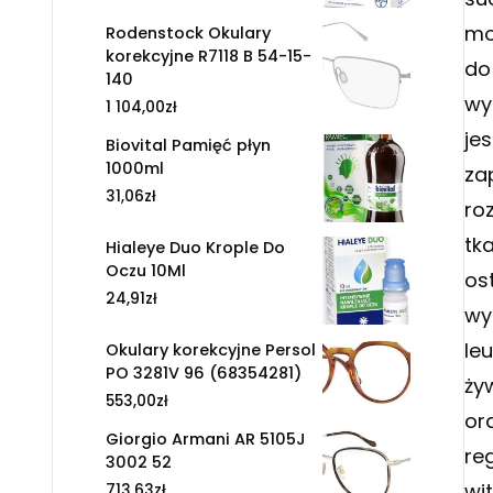
mo
Rodenstock Okulary
korekcyjne R7118 B 54-15-
do
140
wy
1 104,00
zł
je
Biovital Pamięć płyn
1000ml
za
31,06
zł
ro
tk
Hialeye Duo Krople Do
Oczu 10Ml
os
24,91
zł
wy
le
Okulary korekcyjne Persol
PO 3281V 96 (68354281)
ży
553,00
zł
or
Giorgio Armani AR 5105J
re
3002 52
wi
713,63
zł