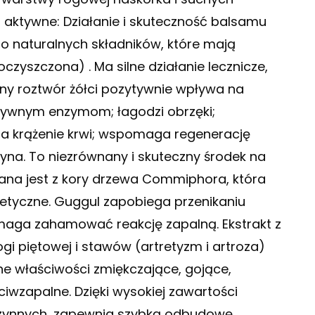
 aktywne: Działanie i skuteczność balsamu
o naturalnych składników, które mają
zyszczona) . Ma silne działanie lecznicze,
ny roztwór żółci pozytywnie wpływa na
ktywnym enzymom; łagodzi obrzęki;
ia krążenie krwi; wspomaga regenerację
yna. To niezrównany i skuteczny środek na
ana jest z kory drzewa Commiphora, która
tretyczne. Guggul zapobiega przenikaniu
maga zahamować reakcję zapalną. Ekstrakt z
gi piętowej i stawów (artretyzm i artroza)
ne właściwości zmiękczające, gojące,
ciwzapalne. Dzięki wysokiej zawartości
 czynnych, zapewnia szybką odbudowę