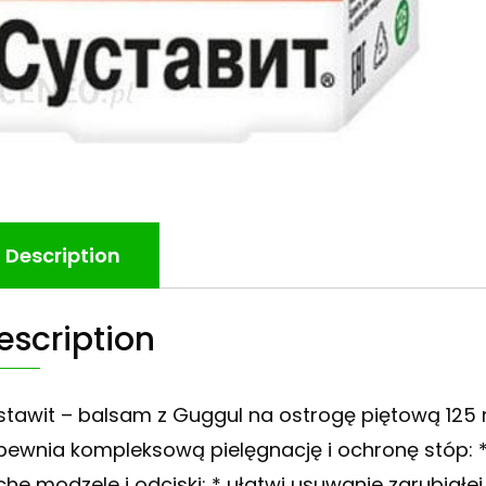
Description
escription
stawit – balsam z Guggul na ostrogę piętową 125
pewnia kompleksową pielęgnację i ochronę stóp: * 
che modzele i odciski; * ułatwi usuwanie zgrubiał