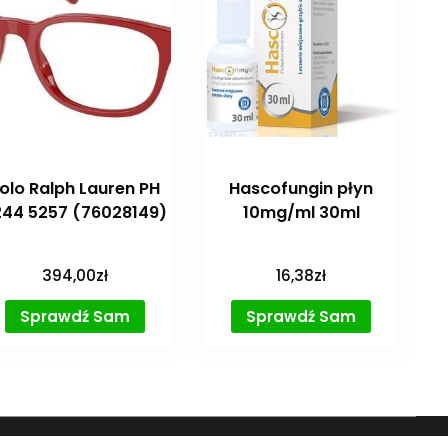
olo Ralph Lauren PH
Hascofungin płyn
244 5257 (76028149)
10mg/ml 30ml
394,00
zł
16,38
zł
Sprawdź Sam
Sprawdź Sam