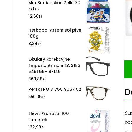
Mio Bio Alaskan Żelki 30
sztuk
12,60
zł
Herbapol Artemisol płyn
100g
8,24
zł
Okulary korekcyjne
Emporio Armani EA 3183
5451 56-18-145
363,88
zł
D
Persol PO 3175V 9057 52
550,05
zł
Su
Elevit Pronatal 100
tabletek
za
132,93
zł
su