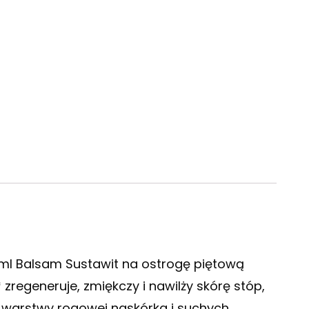
 ml Balsam Sustawit na ostrogę piętową
zregeneruje, zmiękczy i nawilży skórę stóp,
ej warstwy rogowej naskórka i suchych