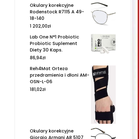
Okulary korekcyjne
Rodenstock R7115 A 49-
18-140
1 202,00
zł
Lab One N°1 Probiotic
Probiotic Suplement
Diety 30 Kaps.
86,94
zł
Reh4Mat Orteza
przedramienia i dłoni AM-
OSN-L-06
181,02
zł
Okulary korekcyjne
Giorgio Armani AR 5107