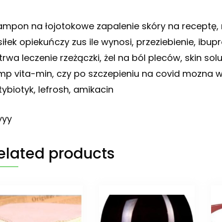
ampon na łojotokowe zapalenie skóry na receptę, r
siłek opiekuńczy zus ile wynosi, przeziebienie, ibu
e trwa leczenie rzeżączki, żel na ból pleców, skin 
imp vita-min, czy po szczepieniu na covid mozna wy
tybiotyk, lefrosh, amikacin
yyy
elated products