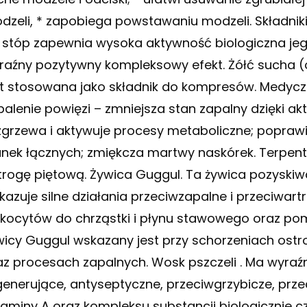
dzeli, * zapobiega powstawaniu modzeli. Składniki
 stóp zapewnia wysoka aktywność biologiczna jeg
raźny pozytywny kompleksowy efekt. Żółć sucha (oc
st stosowana jako składnik do kompresów. Medycz
palenie powięzi – zmniejsza stan zapalny dzięki a
zgrzewa i aktywuje procesy metaboliczne; popraw
anek łącznych; zmiękcza martwy naskórek. Terpent
trogę piętową. Żywica Guggul. Ta żywica pozyskiw
kazuje silne działania przeciwzapalne i przeciwar
ukocytów do chrząstki i płynu stawowego oraz po
wicy Guggul wskazany jest przy schorzeniach ostro
az procesach zapalnych. Wosk pszczeli . Ma wyraź
generujące, antyseptyczne, przeciwgrzybicze, prze
taminy A oraz kompleksu substancji biologicznie