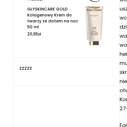
us
GLYSKINCARE GOLD
Kolagenowy Krem do
wc
twarzy ze złotem na noc
dzi
50 ml
20,95
zł
wa
wo
he
mu
zzzzz
sk
ni
ot
Ko
27
Fo