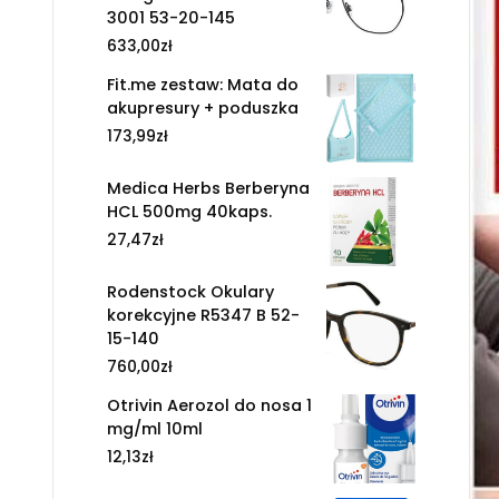
3001 53-20-145
633,00
zł
Fit.me zestaw: Mata do
akupresury + poduszka
173,99
zł
Medica Herbs Berberyna
HCL 500mg 40kaps.
27,47
zł
Rodenstock Okulary
korekcyjne R5347 B 52-
15-140
760,00
zł
Otrivin Aerozol do nosa 1
mg/ml 10ml
12,13
zł