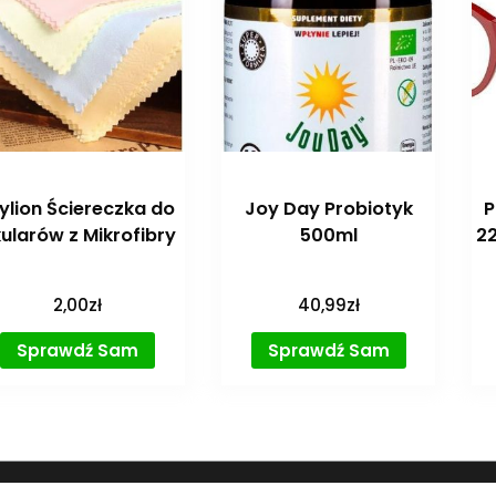
ylion Ściereczka do
Joy Day Probiotyk
P
ularów z Mikrofibry
500ml
2
2,00
zł
40,99
zł
Sprawdź Sam
Sprawdź Sam