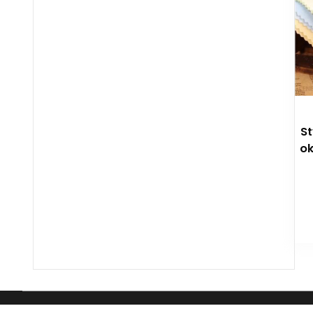
St
ok