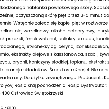
zkodzonego nabłonka powłokowego skóry. Sposób 
ześniej oczyszczoną skórę pięt przez 3-5 minut do
ennie. Wstępnie zaleca się kąpiel pięt w roztworze 
zelina, olej wazelinowy, alkohol cetearylowy, laury
sk pszczeli, fenoksyetanol, poliakrylan sodu, lanol
rbacianego, etyloheksylogliceryna, izoheksadekan
mio, ekstrakty olejowe z kasztanowca, szabli, żywoko
rzypu, bryonii, koniczyny słodkiej, łopianu, ekstrak
etolerancja składników. Środki ostrożności: Nie na
warte rany. Do użytku zewnętrznego. Producent : Ko
rolyov, Rosja Kraj pochodzenia: Rosja Dystrybutor:
-400 Ostrowiec Świętokrzyski
ra Farm