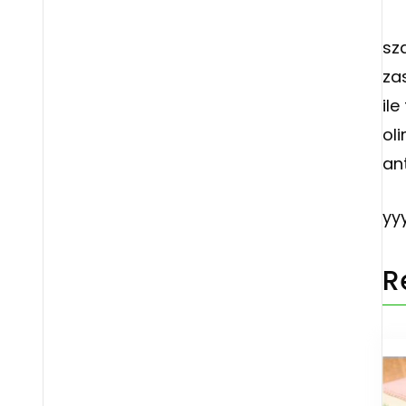
sz
za
il
ol
an
yy
R