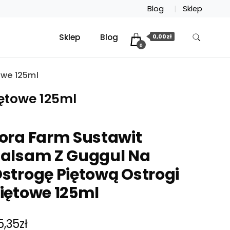
Blog
Sklep
Sklep
Blog
0,00zł
0
owe 125ml
iętowe 125ml
ora Farm Sustawit
alsam Z Guggul Na
strogę Piętową Ostrogi
iętowe 125ml
5,35
zł