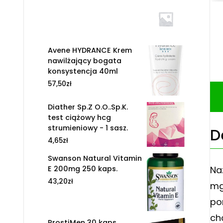
Avene HYDRANCE Krem
nawilżający bogata
konsystencja 40ml
57,50
zł
Diather Sp.Z O.O..Sp.K.
test ciążowy hcg
strumieniowy - 1 sasz.
D
4,65
zł
Swanson Natural Vitamin
E 200mg 250 kaps.
Na
43,20
zł
mg
po
ch
ProstiMen 30 kaps.