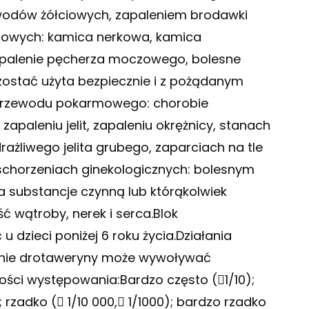
odów żółciowych, zapaleniem brodawki
czowych: kamica nerkowa, kamica
palenie pęcherza moczowego, bolesne
ostać użyta bezpiecznie i z pożądanym
 przewodu pokarmowego: chorobie
apaleniu jelit, zapaleniu okrężnicy, stanach
ażliwego jelita grubego, zaparciach na tle
w schorzeniach ginekologicznych: bolesnym
 substancje czynną lub którąkolwiek
 wątroby, nerek i serca.Blok
u dzieci poniżej 6 roku życia.Działania
wanie drotaweryny może wywoływać
ości występowania:Bardzo często (1/10);
); rzadko ( 1/10 000, 1/1000); bardzo rzadko