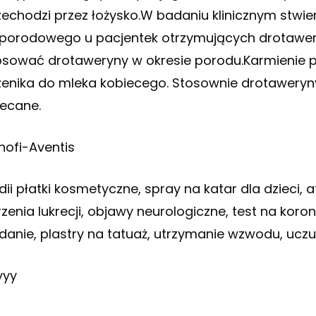
zechodzi przez łożysko.W badaniu klinicznym stwi
porodowego u pacjentek otrzymujących drotaweryn
osować drotaweryny w okresie porodu.Karmienie p
zenika do mleka kobiecego. Stosownie drotaweryny 
lecane.
nofi-Aventis
ndii płatki kosmetyczne, spray na katar dla dzieci, 
rzenia lukrecji, objawy neurologiczne, test na kor
danie, plastry na tatuaż, utrzymanie wzwodu, uczu
yyy