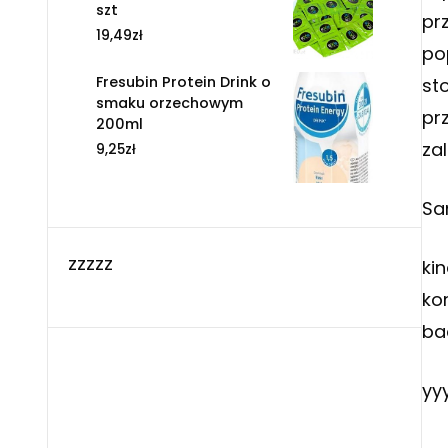
szt
pr
19,49
zł
po
Fresubin Protein Drink o
st
smaku orzechowym
pr
200ml
za
9,25
zł
Sa
zzzzz
ki
ko
ba
yy