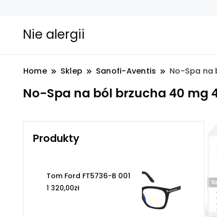
Nie alergii
Home
Sklep
Sanofi-Aventis
No-Spa na b
No-Spa na ból brzucha 40 mg 4
Produkty
Tom Ford FT5736-B 001
1 320,00
zł