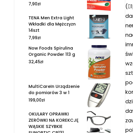
7,90
zł
(
da
TENA Men Extra Light
Wkładki dla Mężczyzn
ne
14szt
na
7,99
zł
im
Now Foods Spirulina
św
Organic Powder 113 g
32,45
zł
wz
sz
po
MultiCareIn Urządzenie
ko
do pomiarów 3 w 1
199,00
zł
dz
da
OKULARY OPRAWKI
za
ZERÓWKI NA KOREKCJĘ
WĄSKIE SZYBKIE
po
SUNOPTIC CP131