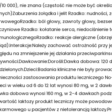
1/10 000), nie znana (częstość nie może być okre
nych)Zaburzenia żołądka i jelit Rzadko: nudności, 
rwowegoRzadko: ból głowy, zawroty głowy, bezsen
czyniowe Rzadko: kołatanie serca, niedociśnienie 
munologicznegoRzadko: reakcje alergiczne (obrzę
iąd).Interakcje:Należy zachować ostrożność prz
ględu na zmniejszenie jej działania przeciwparkins
tywności.Dawkowanie:Dorośli:Dawka dobowa: 120 
dzielonych.Dzieci:Badania kliniczne nie były prow
nieczności zastosowania produktu leczniczego N
ieci w wieku od 6 do 12 lat wynosi 80 mg, w 2 dawka
wka dobowa wynosi 160 mg, w 2-4 dawkach podzie
wartość laktozy produkt leczniczy może powodowa
karmowego u pacjentów z nietolerancją laktozy.P