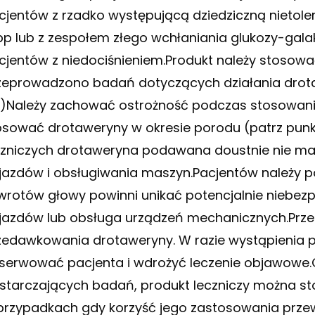
cjentów z rzadko występującą dziedziczną nietole
pp lub z zespołem złego wchłaniania glukozy-gala
cjentów z niedociśnieniem.Produkt należy stosować
zeprowadzono badań dotyczących działania drotaw
2)Należy zachować ostrożność podczas stosowania 
osować drotaweryny w okresie porodu (patrz pun
czniczych drotaweryna podawana doustnie nie m
jazdów i obsługiwania maszyn.Pacjentów należy p
wrotów głowy powinni unikać potencjalnie niebezpi
jazdów lub obsługa urządzeń mechanicznych.Prze
zedawkowania drotaweryny. W razie wystąpienia 
serwować pacjenta i wdrożyć leczenie objawowe.C
starczających badań, produkt leczniczy można sto
przypadkach gdy korzyść jego zastosowania przew