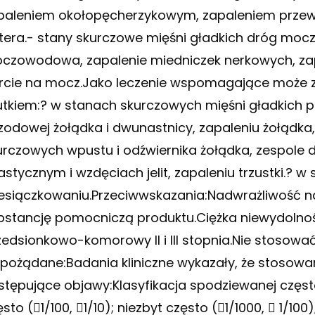
paleniem okołopęcherzykowym, zapaleniem przew
tera.- stany skurczowe mięśni gładkich dróg mo
czowodowa, zapalenie miedniczek nerkowych, za
rcie na mocz.Jako leczenie wspomagające może z
utkiem:? w stanach skurczowych mięśni gładkich
zodowej żołądka i dwunastnicy, zapaleniu żołądka, z
urczowych wpustu i odźwiernika żołądka, zespole dr
astycznym i wzdęciach jelit, zapaleniu trzustki.? 
esiączkowaniu.Przeciwwskazania:Nadwrażliwość na
bstancję pomocniczą produktu.Ciężka niewydolność
zedsionkowo-komorowy II i III stopnia.Nie stosować 
epożądane:Badania kliniczne wykazały, że stoso
stępujące objawy:Klasyfikacja spodziewanej częst
sto (1/100, 1/10); niezbyt często (1/1000,  1/100