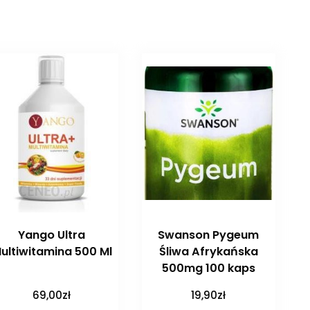
Yango Ultra
Swanson Pygeum
ultiwitamina 500 Ml
Śliwa Afrykańska
500mg 100 kaps
69,00
zł
19,90
zł