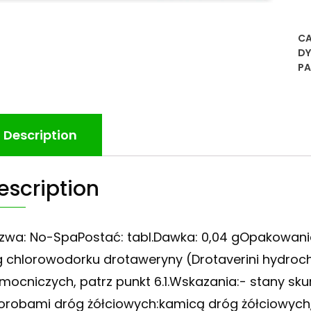
CA
DY
PA
Description
escription
zwa: No-SpaPostać: tabl.Dawka: 0,04 gOpakowanie:
 chlorowodorku drotaweryny (Drotaverini hydroch
mocniczych, patrz punkt 6.1.Wskazania:- stany sk
orobami dróg żółciowych:kamicą dróg żółciowych