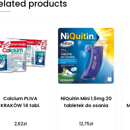
elated products
Calcium PLIVA
NiQuitin Mini 1,5mg 20
KRAKÓW 14 tabl.
tabletek do ssania
M
2,62
zł
12,75
zł