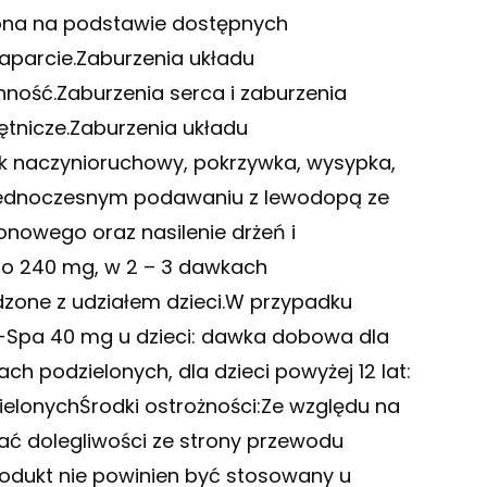
ślona na podstawie dostępnych
zaparcie.Zaburzenia układu
ność.Zaburzenia serca i zaburzenia
tętnicze.Zaburzenia układu
k naczynioruchowy, pokrzywka, wysypka,
y jednoczesnym podawaniu z lewodopą ze
onowego oraz nasilenie drżeń i
do 240 mg, w 2 – 3 dawkach
adzone z udziałem dzieci.W przypadku
o-Spa 40 mg u dzieci: dawka dobowa dla
ch podzielonych, dla dzieci powyżej 12 lat:
lonychŚrodki ostrożności:Ze względu na
ć dolegliwości ze strony przewodu
rodukt nie powinien być stosowany u