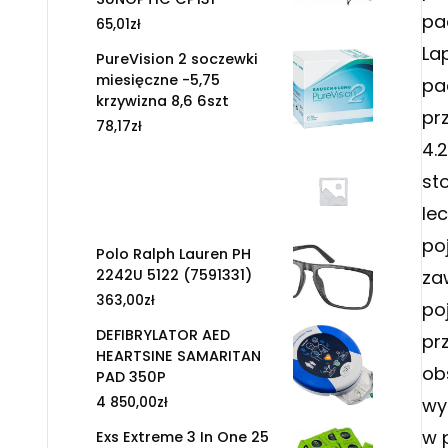
pa
65,01
zł
La
PureVision 2 soczewki
miesięczne -5,75
pa
krzywizna 8,6 6szt
pr
78,17
zł
4.
st
le
po
Polo Ralph Lauren PH
2242U 5122 (7591331)
za
363,00
zł
po
DEFIBRYLATOR AED
pr
HEARTSINE SAMARITAN
ob
PAD 350P
4 850,00
zł
wy
w 
Exs Extreme 3 In One 25