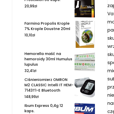
za
20,99
zł
Va
mo
Farmina Propolis Krople
7% Krople Doustne 20ml
pa
10,10
zł
sk
wr
sk
Hemorella maść na
hemoroidy 30ml Humulus
sp
lupulus
mi
32,41
zł
su
Ciśnieniomierz OMRON
M2 CLASSIC Intelli IT HEM-
pr
7143T1-E Bluetooth
ni
148,99
zł
na
Ibum Express 0,4g 12
czę
kaps.