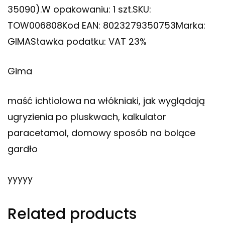
35090).W opakowaniu: 1 szt.SKU:
TOW006808Kod EAN: 8023279350753Marka:
GIMAStawka podatku: VAT 23%
Gima
maść ichtiolowa na włókniaki, jak wyglądają
ugryzienia po pluskwach, kalkulator
paracetamol, domowy sposób na bolące
gardło
yyyyy
Related products