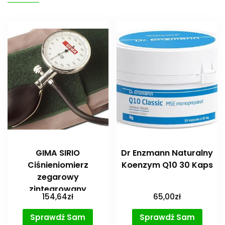
GIMA SIRIO
Dr Enzmann Naturalny
Ciśnieniomierz
Koenzym Q10 30 Kaps
zegarowy
zintegrowany
154,64
zł
65,00
zł
Sprawdź Sam
Sprawdź Sam