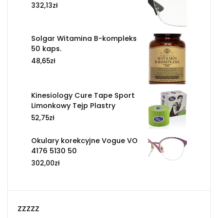
332,13
zł
Solgar Witamina B-kompleks
50 kaps.
48,65
zł
Kinesiology Cure Tape Sport
Limonkowy Tejp Plastry
52,75
zł
Okulary korekcyjne Vogue VO
4176 5130 50
302,00
zł
zzzzz