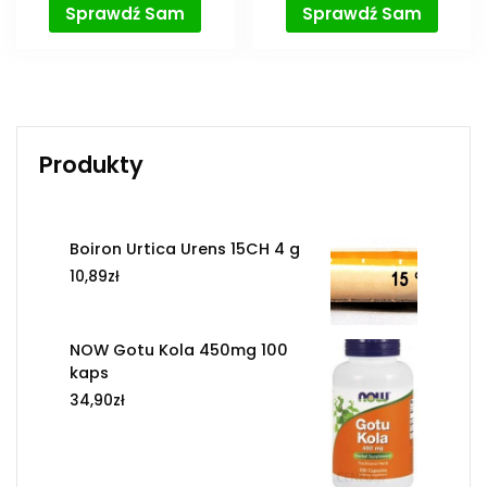
zegarowego 26-41 cm
Sprawdź Sam
Sprawdź Sam
Produkty
Boiron Urtica Urens 15CH 4 g
10,89
zł
NOW Gotu Kola 450mg 100
kaps
34,90
zł