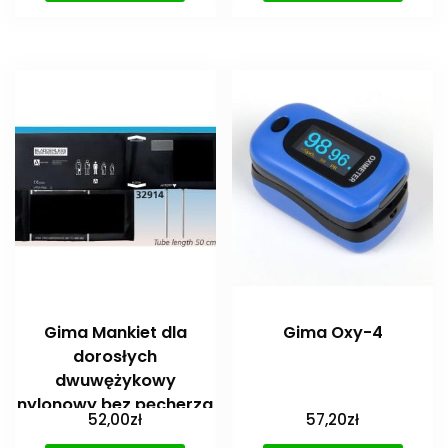
Gima Mankiet dla
Gima Oxy-4
dorosłych
dwuwężykowy
nylonowy bez pęcherza
52,00
zł
57,20
zł
do ciśnieniomierza