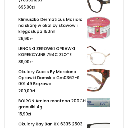
695,00
zł
Klimuszko Dermaticus Mazidło
na skórę w okolicy stawów i
kręgosłupa 150ml
29,90
zł
LENONKI ZEROWKI OPRAWKI
KOREKCYJNE 794C ZLOTE
89,00
zł
Okulary Guess By Marciano
Oprawki Damskie Gm0362-S
001 49 Brązowe
200,00
zł
BOIRON Arnica montana 200CH
granulki 4g
15,90
zł
Okulary Ray Ban RX 6335 2503