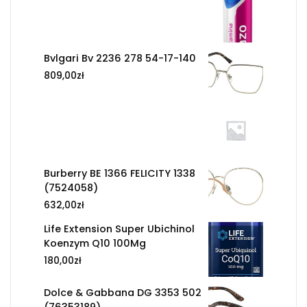
Bvlgari Bv 2236 278 54-17-140
809,00
zł
Burberry BE 1366 FELICITY 1338
(7524058)
632,00
zł
Life Extension Super Ubichinol
Koenzym Q10 100Mg
180,00
zł
Dolce & Gabbana DG 3353 502
(76353189)