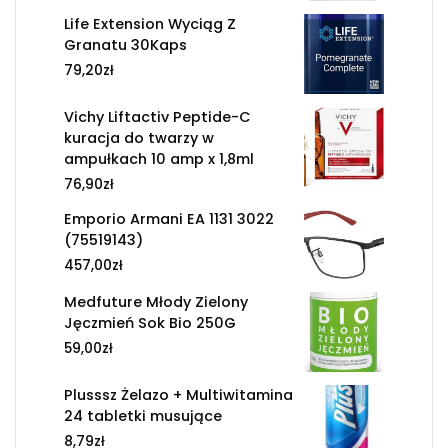
Life Extension Wyciąg Z
Granatu 30Kaps
79,20
zł
Vichy Liftactiv Peptide-C
kuracja do twarzy w
ampułkach 10 amp x 1,8ml
76,90
zł
Emporio Armani EA 1131 3022
(75519143)
457,00
zł
Medfuture Młody Zielony
Jęczmień Sok Bio 250G
59,00
zł
Plusssz Żelazo + Multiwitamina
24 tabletki musujące
8,79
zł