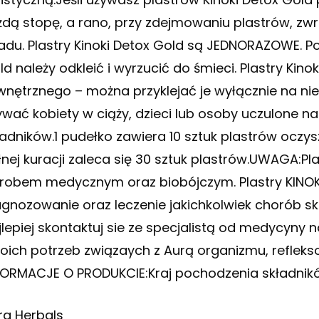
żdą stopę, a rano, przy zdejmowaniu plastrów, zwró
adu. Plastry Kinoki Detox Gold są JEDNORAZOWE. Po
ld należy odkleić i wyrzucić do śmieci. Plastry Kin
wnętrznego – można przyklejać je wyłącznie na ni
ywać kobiety w ciąży, dzieci lub osoby uczulone n
ładników.1 pudełko zawiera 10 sztuk plastrów oczy
łnej kuracji zaleca się 30 sztuk plastrów.UWAGA:Pla
robem medycznym oraz biobójczym. Plastry KINOK
agnozowanie oraz leczenie jakichkolwiek chorób 
jlepiej skontaktuj sie ze specjalistą od medycyny n
oich potrzeb związaych z Aurą organizmu, refleks
FORMACJE O PRODUKCIE:Kraj pochodzenia składnik
ra Herbals