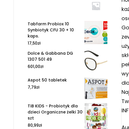
ka
os
Tabfarm Probiox 10
Go
Synbiotyk CFU 30 + 10
kaps.
ze
17,50
zł
uż
Dolce & Gabbana DG
sk
1307 501 49
pe
601,00
zł
wy
Aspot 50 tabletek
di
7,79
zł
Na
Tw
TiB KIDS - Probiotyk dla
IN
dzieci Organiczne żelki 30
szt
80,99
zł
Au