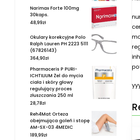
Narimax Forte 100mg
30kaps.
nu
48,99
zł
ce
mo
Okulary korekcyjne Polo
Ralph Lauren PH 2223 5111
re
(67826143)
in
364,90
zł
po
Pharmaceris P PURI-
ICHTILIUM Żel do mycia
ciała i skóry głowy
yy
regulujący proces
złuszczania 250 ml
28,78
zł
R
Reh4Mat Orteza
obejmująca goleń i stopę
AM-SX-03 4MEDIC
189,99
zł