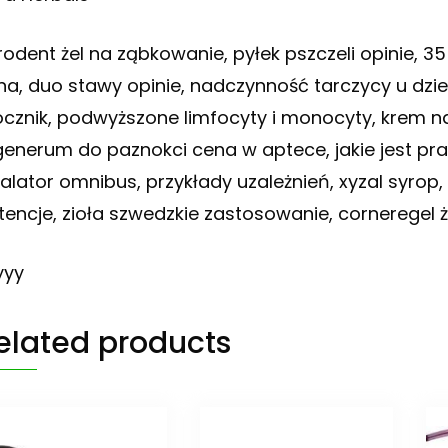
rodent żel na ząbkowanie, pyłek pszczeli opinie, 35 
na, duo stawy opinie, nadczynność tarczycy u dzi
cznik, podwyższone limfocyty i monocyty, krem na
generum do paznokci cena w aptece, jakie jest pr
halator omnibus, przykłady uzależnień, xyzal syro
tencje, zioła szwedzkie zastosowanie, corneregel 
yyy
elated products