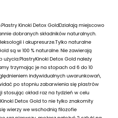
e.Plastry Kinoki Detox GoldDziałają miejscowo
arannie dobranych składników naturalnych.
leksologii i akupresurze.Tylko naturalne
Gold są w 100 % naturalne. Nie zawierają
użycia:PlastryKinoki Detox Gold należy
kamy trzymając je na stopach od 6 do 10
względnieniem indywidualnych uwarunkowań,
ą widać po stopniu zabarwienia się plastrów
i stosując okład raz na tydzień w celu
inoki Detox Gold to nie tylko znakomity
 się wierzy we wschodnią filozofie
 po raz pierwszy, możesz nałożyć 2 sztuki na