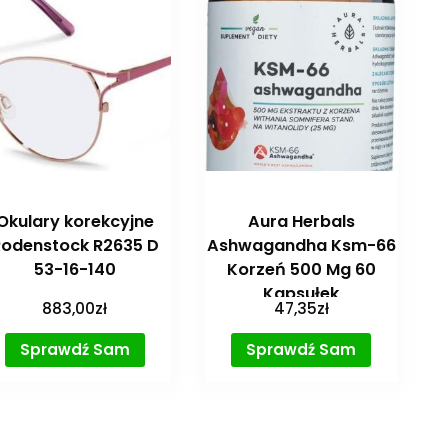
Okulary korekcyjne
Aura Herbals
Rodenstock R2635 D
Ashwagandha Ksm-66
53-16-140
Korzeń 500 Mg 60
Kapsułek
883,00
zł
47,35
zł
Sprawdź Sam
Sprawdź Sam