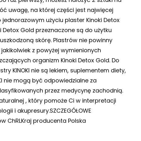
ć uwagę, na której części jest najwięcej
 jednorazowym użyciu plaster Kinoki Detox
oki Detox Gold przeznaczone są do użytku
euszkodzoną skórę. Plastrów nie powinny
a jakikolwiek z powyżej wymienionych
szczających organizm Kinoki Detox Gold. Do
stry KINOKI nie są lekiem, suplementem diety,
I nie mogą być odpowiedzialne za
sklasyfikowanych przez medycynę zachodnią.
aturalnej , który pomoże Ci w interpretacji
ologii i akupresury.SZCZEGÓŁOWE
ów ChRLKraj producenta Polska