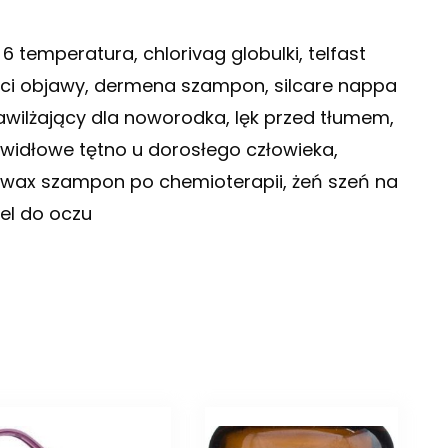
6 temperatura, chlorivag globulki, telfast
eci objawy, dermena szampon, silcare nappa
wilżający dla noworodka, lęk przed tłumem,
awidłowe tętno u dorosłego człowieka,
p, wax szampon po chemioterapii, żeń szeń na
żel do oczu