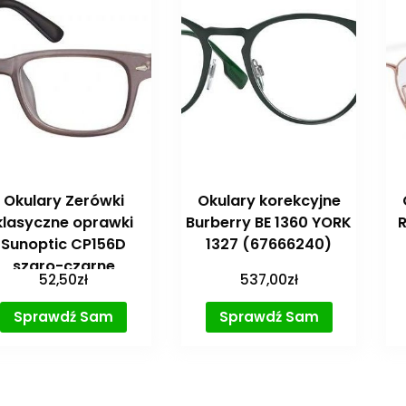
Okulary Zerówki
Okulary korekcyjne
klasyczne oprawki
Burberry BE 1360 YORK
Sunoptic CP156D
1327 (67666240)
szaro-czarne
52,50
zł
537,00
zł
Sprawdź Sam
Sprawdź Sam