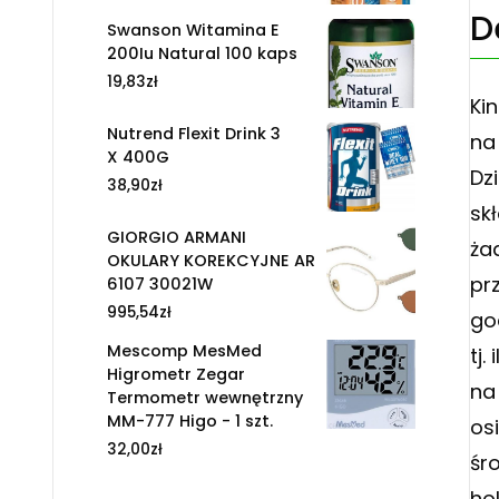
D
Swanson Witamina E
200Iu Natural 100 kaps
19,83
zł
Ki
Nutrend Flexit Drink 3
na
X 400G
Dz
38,90
zł
sk
GIORGIO ARMANI
ża
OKULARY KOREKCYJNE AR
pr
6107 30021W
995,54
zł
go
Mescomp MesMed
tj
Higrometr Zegar
na
Termometr wewnętrzny
MM-777 Higo - 1 szt.
os
32,00
zł
śr
ho