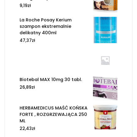
9,19
zł
La Roche Posay Kerium
szampon ekstremalnie
delikatny 400ml
47,37
zł
Biotebal MAX 10mg 30 tabl.
26,89
zł
HERBAMEDICUS MAŚĆ KOŃSKA
FORTE , ROZGRZEWAJĄCA 250
ML
22,43
zł