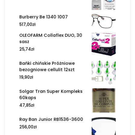
Burberry Be 1340 1007
517,00
zł
OLEOFARM Collaflex DUO, 30
sasz
25,74
zł
Bańki chińskie Próżniowe
bezogniowe cellulit 12szt
19,90
zł
Solgar Tran Super Kompleks
60kaps
47,85
zł
Ray Ban Junior RB1536-3600
256,00
zł