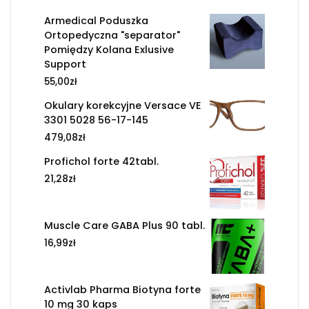
Armedical Poduszka
Ortopedyczna "separator"
Pomiędzy Kolana Exlusive
Support
55,00
zł
Okulary korekcyjne Versace VE
3301 5028 56-17-145
479,08
zł
Profichol forte 42tabl.
21,28
zł
Muscle Care GABA Plus 90 tabl.
16,99
zł
Activlab Pharma Biotyna forte
10 mg 30 kaps