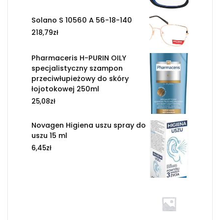
Solano S 10560 A 56-18-140
218,79
zł
Pharmaceris H-PURIN OILY
specjalistyczny szampon
przeciwłupieżowy do skóry
łojotokowej 250ml
25,08
zł
Novagen Higiena uszu spray do
uszu 15 ml
6,45
zł