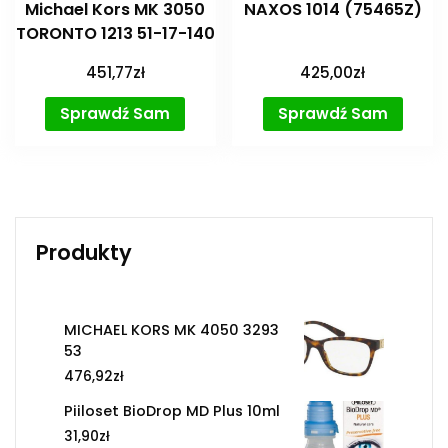
Michael Kors MK 3050
NAXOS 1014 (75465Z)
TORONTO 1213 51-17-140
451,77
zł
425,00
zł
Sprawdź Sam
Sprawdź Sam
Produkty
MICHAEL KORS MK 4050 3293
53
476,92
zł
Piiloset BioDrop MD Plus 10ml
31,90
zł