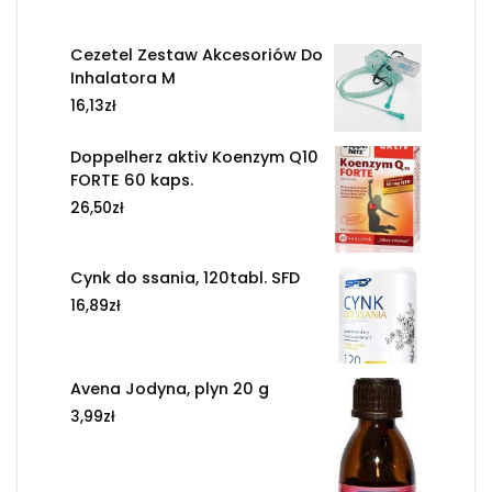
Cezetel Zestaw Akcesoriów Do
Inhalatora M
16,13
zł
Doppelherz aktiv Koenzym Q10
FORTE 60 kaps.
26,50
zł
Cynk do ssania, 120tabl. SFD
16,89
zł
Avena Jodyna, plyn 20 g
3,99
zł