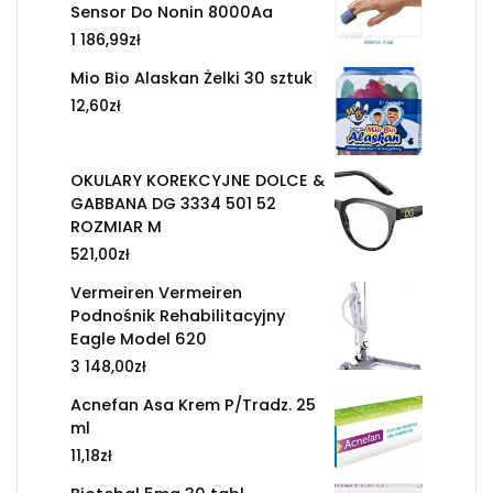
Sensor Do Nonin 8000Aa
1 186,99
zł
Mio Bio Alaskan Żelki 30 sztuk
12,60
zł
OKULARY KOREKCYJNE DOLCE &
GABBANA DG 3334 501 52
ROZMIAR M
521,00
zł
Vermeiren Vermeiren
Podnośnik Rehabilitacyjny
Eagle Model 620
3 148,00
zł
Acnefan Asa Krem P/Tradz. 25
ml
11,18
zł