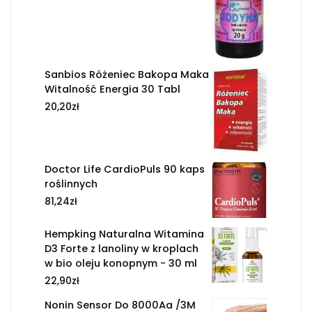
Sanbios Różeniec Bakopa Maka
Witalność Energia 30 Tabl
20,20
zł
Doctor Life CardioPuls 90 kaps
roślinnych
81,24
zł
Hempking Naturalna Witamina
D3 Forte z lanoliny w kroplach
w bio oleju konopnym - 30 ml
22,90
zł
Nonin Sensor Do 8000Aa /3M