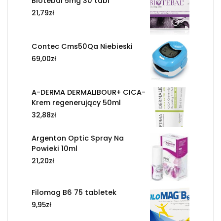
Biotebal 5mg 30 tabl
21,79
zł
Contec Cms50Qa Niebieski
69,00
zł
A-DERMA DERMALIBOUR+ CICA-
Krem regenerujący 50ml
32,88
zł
Argenton Optic Spray Na
Powieki 10ml
21,20
zł
Filomag B6 75 tabletek
9,95
zł