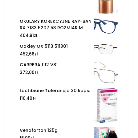
OKULARY KOREKCYJNE RAY-BAN
RX 7183 5207 53 ROZMIAR M
404,91
zł
Oakley OX 5113 511301
452,66
zł
CARRERA 1112 V81
372,00
zł
Lactibiane Tolerancja 30 kaps.
116,40
zł
Venoforton 125g