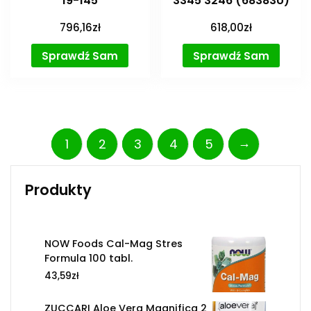
19-145
3345 3246 (68383U)
796,16
zł
618,00
zł
Sprawdź Sam
Sprawdź Sam
→
1
2
3
4
5
Produkty
NOW Foods Cal-Mag Stres
Formula 100 tabl.
43,59
zł
ZUCCARI Aloe Vera Magnifica 2