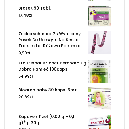
Bratek 90 Tabl.
17,48
zł
Zuckerschmuck Zs Wymienny
Pasek Do Uchwytu Na Sensor
Transmiter Różowa Panterka
9,90
zł
Krauterhaus Sanct Bernhard Kg
Dobra Pamięć 180Kaps
54,99
zł
Bioaron baby 30 kaps. 6m+
20,89
zł
Sapoven T żel (0,02 g + 0,1
g)/1g 30g