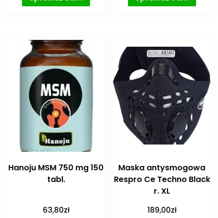
Hanoju MSM 750 mg 150
Maska antysmogowa
tabl.
Respro Ce Techno Black
r. XL
63,80
zł
189,00
zł