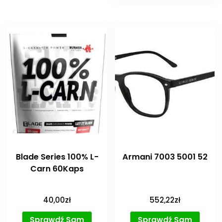
Blade Series 100% L-
Armani 7003 5001 52
Carn 60Kaps
40,00
zł
552,22
zł
Sprawdź Sam
Sprawdź Sam