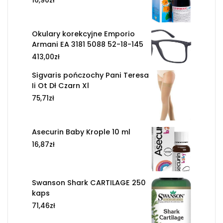
16,90
zł
Okulary korekcyjne Emporio
Armani EA 3181 5088 52-18-145
413,00
zł
Sigvaris pończochy Pani Teresa
Ii Ot Dł Czarn Xl
75,71
zł
Asecurin Baby Krople 10 ml
16,87
zł
Swanson Shark CARTILAGE 250
kaps
71,46
zł