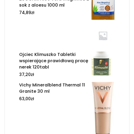
sok z aloesu 1000 ml
74,89
zł
Ojciec Klimuszko Tabletki
wspierające prawidłową pracę
nerek 120tabl
37,20
zł
Vichy Mineralblend Thermal 11
Granite 30 ml
63,00
zł