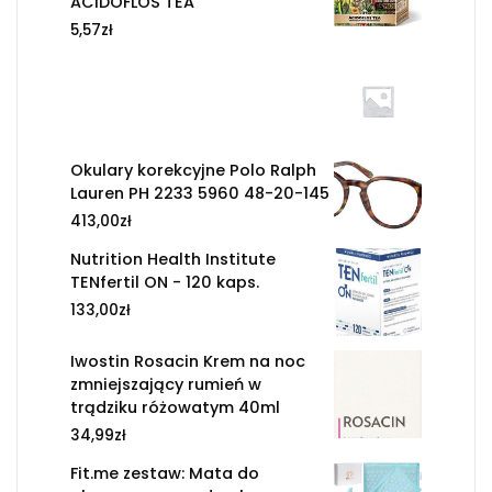
ACIDOFLOS TEA
5,57
zł
Okulary korekcyjne Polo Ralph
Lauren PH 2233 5960 48-20-145
413,00
zł
Nutrition Health Institute
TENfertil ON - 120 kaps.
133,00
zł
Iwostin Rosacin Krem na noc
zmniejszający rumień w
trądziku różowatym 40ml
34,99
zł
Fit.me zestaw: Mata do