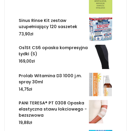
Sinus Rinse Kit zestaw
uzupełniający 120 saszetek
73,90
zł
Os1St CS6 opaska kompresyjna
Łydki (S)
169,00
zł
Prolab Witamina D3 1000 j.m.
spray 30ml
14,75
zł
PANI TERESA® PT 0308 Opaska
elastyczna stawu łokciowego -
bezszwowa
19,88
zł