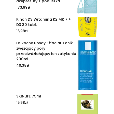
akupresury + poduszka
173,99
zł
Kinon D3 Witamina K2 MK 7 +
D3 30 tabl.
15,98
zł
La Roche Posay Effaclar Tonik
zwężający pory
przeciwdziałający ich zatykaniu
200ml
40,38
zł
SKINLIFE 75ml
15,98
zł