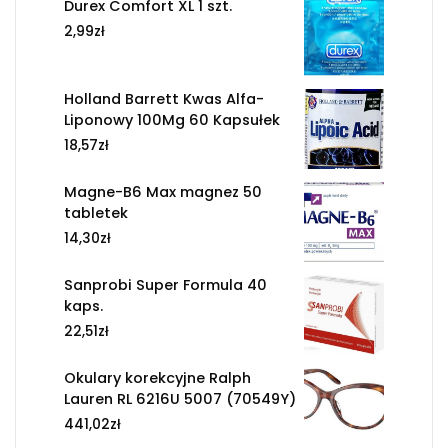
Durex Comfort XL 1 szt.
2,99
zł
Holland Barrett Kwas Alfa-
Liponowy 100Mg 60 Kapsułek
18,57
zł
Magne-B6 Max magnez 50
tabletek
14,30
zł
Sanprobi Super Formula 40
kaps.
22,51
zł
Okulary korekcyjne Ralph
Lauren RL 6216U 5007 (70549Y)
441,02
zł