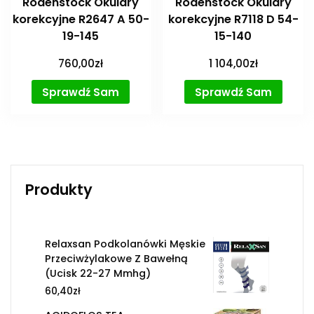
Rodenstock Okulary
Rodenstock Okulary
korekcyjne R2647 A 50-
korekcyjne R7118 D 54-
19-145
15-140
760,00
zł
1 104,00
zł
Sprawdź Sam
Sprawdź Sam
Produkty
Relaxsan Podkolanówki Męskie
Przeciwżylakowe Z Bawełną
(Ucisk 22-27 Mmhg)
60,40
zł