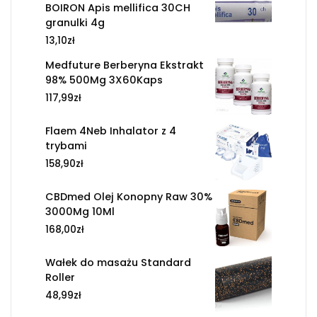
BOIRON Apis mellifica 30CH
granulki 4g
13,10
zł
Medfuture Berberyna Ekstrakt
98% 500Mg 3X60Kaps
117,99
zł
Flaem 4Neb Inhalator z 4
trybami
158,90
zł
CBDmed Olej Konopny Raw 30%
3000Mg 10Ml
168,00
zł
Wałek do masażu Standard
Roller
48,99
zł