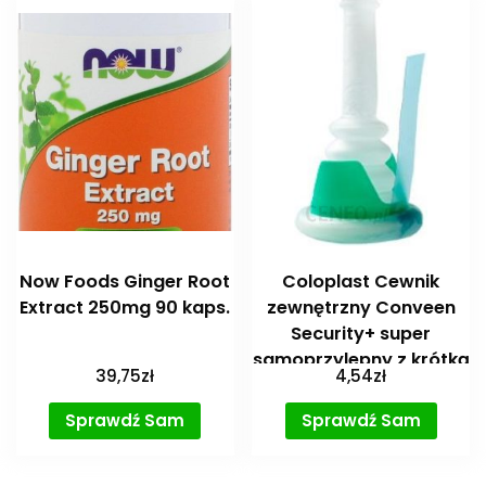
Now Foods Ginger Root
Coloplast Cewnik
Extract 250mg 90 kaps.
zewnętrzny Conveen
Security+ super
samoprzylepny z krótką
39,75
zł
4,54
zł
koszulką 1-częściowy
REF 22012, 22013, 22014
Sprawdź Sam
Sprawdź Sam