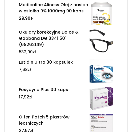
Medicaline Aliness Olej z nasion
wiesiołka 9% 1000mg 90 kaps
29,90
zł
Okulary korekcyjne Dolce &
Gabbana DG 3341 501
(68262149)
532,00
zł
Lutidin Ultra 30 kapsułek
7,68
zł
Fosydyna Plus 30 kaps
17,92
zł
Olfen Patch 5 plastrów
leczniczych
27,57
zł