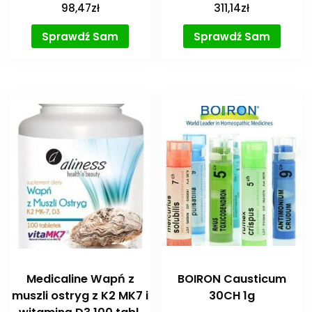
98,47
zł
311,14
zł
Sprawdź Sam
Sprawdź Sam
Medicaline Wapń z
BOIRON Causticum
muszli ostryg z K2 MK7 i
30CH 1g