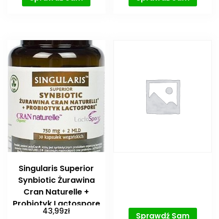
Singularis Superior
Synbiotic Żurawina
Cran Naturelle +
Probiotyk Lactospore
43,99
zł
30 kaps
Sprawdź Sam