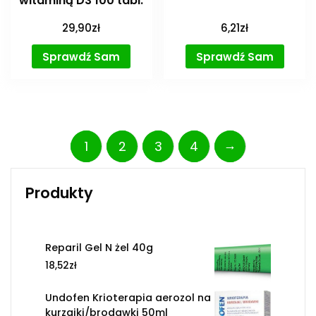
witaminą D3 100 tabl.
29,90
zł
6,21
zł
Sprawdź Sam
Sprawdź Sam
→
1
2
3
4
Produkty
Reparil Gel N żel 40g
18,52
zł
Undofen Krioterapia aerozol na
kurzajki/brodawki 50ml