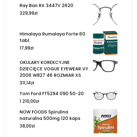
Ray Ban RX 3447V 2620
329,99
zł
Himalaya Rumalaya Forte 60
tabl.
17,99
zł
OKULARY KOREKCYJNE
DZIECIĘCE VOGUE EYEWEAR VY
2006 W827 46 ROZMIAR XS
311,14
zł
Tom Ford FT5294 090 50-20
1 210,00
zł
NOW FOODS Spirulina
naturalna 500mg 120 kaps
38,00
zł