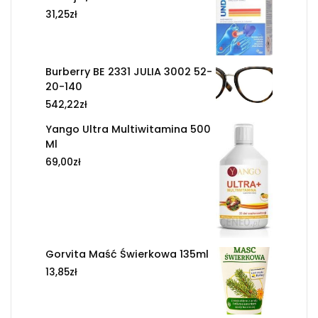
31,25
zł
Burberry BE 2331 JULIA 3002 52-
20-140
542,22
zł
Yango Ultra Multiwitamina 500
Ml
69,00
zł
Gorvita Maść Świerkowa 135ml
13,85
zł