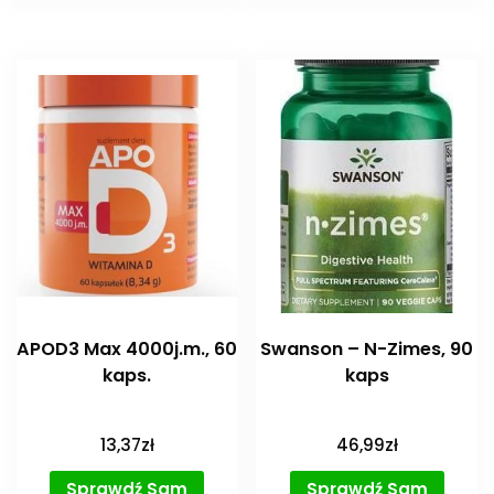
APOD3 Max 4000j.m., 60
Swanson – N-Zimes, 90
kaps.
kaps
13,37
zł
46,99
zł
Sprawdź Sam
Sprawdź Sam