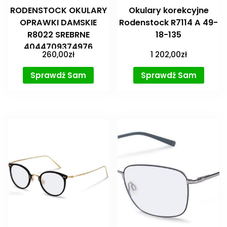
RODENSTOCK OKULARY
Okulary korekcyjne
OPRAWKI DAMSKIE
Rodenstock R7114 A 49-
R8022 SREBRNE
18-135
4044709374976
260,00
zł
1 202,00
zł
Sprawdź Sam
Sprawdź Sam