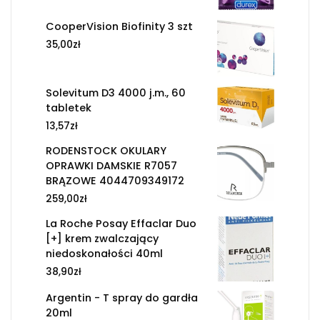
CooperVision Biofinity 3 szt
35,00
zł
Solevitum D3 4000 j.m., 60
tabletek
13,57
zł
RODENSTOCK OKULARY
OPRAWKI DAMSKIE R7057
BRĄZOWE 4044709349172
259,00
zł
La Roche Posay Effaclar Duo
[+] krem zwalczający
niedoskonałości 40ml
38,90
zł
Argentin - T spray do gardła
20ml