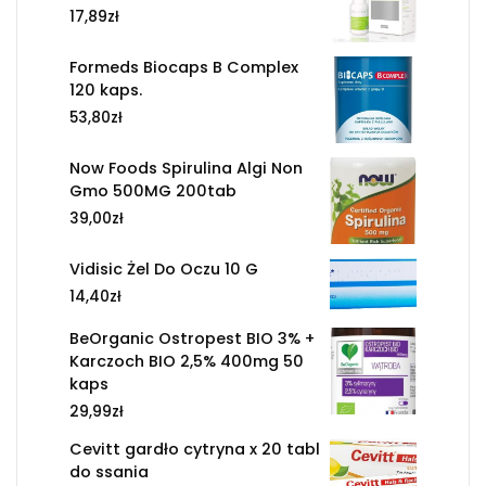
17,89
zł
Formeds Biocaps B Complex
120 kaps.
53,80
zł
Now Foods Spirulina Algi Non
Gmo 500MG 200tab
39,00
zł
Vidisic Żel Do Oczu 10 G
14,40
zł
BeOrganic Ostropest BIO 3% +
Karczoch BIO 2,5% 400mg 50
kaps
29,99
zł
Cevitt gardło cytryna x 20 tabl
do ssania