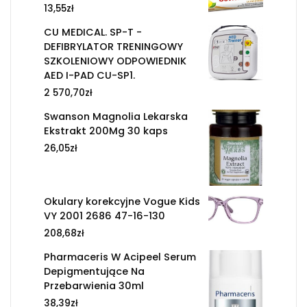
13,55
zł
CU MEDICAL. SP-T -
DEFIBRYLATOR TRENINGOWY
SZKOLENIOWY ODPOWIEDNIK
AED I-PAD CU-SP1.
2 570,70
zł
Swanson Magnolia Lekarska
Ekstrakt 200Mg 30 kaps
26,05
zł
Okulary korekcyjne Vogue Kids
VY 2001 2686 47-16-130
208,68
zł
Pharmaceris W Acipeel Serum
Depigmentujące Na
Przebarwienia 30ml
38,39
zł