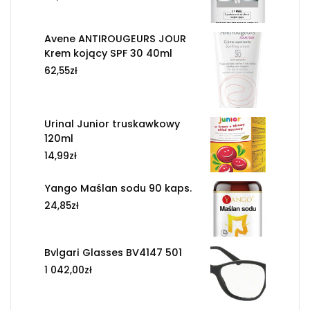
Avene ANTIROUGEURS JOUR
Krem kojący SPF 30 40ml
62,55
zł
Urinal Junior truskawkowy
120ml
14,99
zł
Yango Maślan sodu 90 kaps.
24,85
zł
Bvlgari Glasses BV4147 501
1 042,00
zł