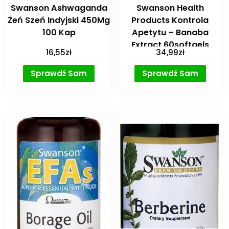
Swanson Ashwaganda
Swanson Health
Żeń Szeń Indyjski 450Mg
Products Kontrola
100 Kap
Apetytu – Banaba
Extract 60softgels
16,55
zł
34,99
zł
Sprawdź Sam
Sprawdź Sam