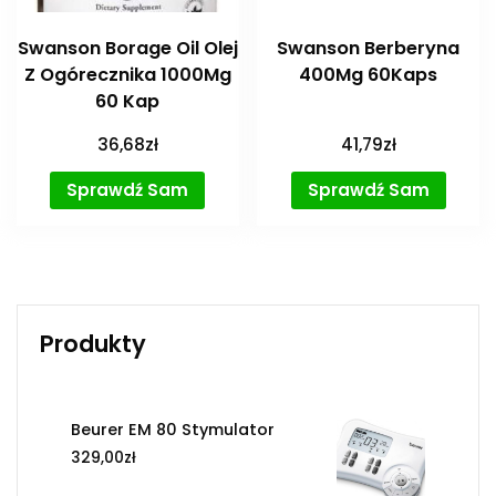
Swanson Borage Oil Olej
Swanson Berberyna
Z Ogórecznika 1000Mg
400Mg 60Kaps
60 Kap
36,68
zł
41,79
zł
Sprawdź Sam
Sprawdź Sam
Produkty
Beurer EM 80 Stymulator
329,00
zł