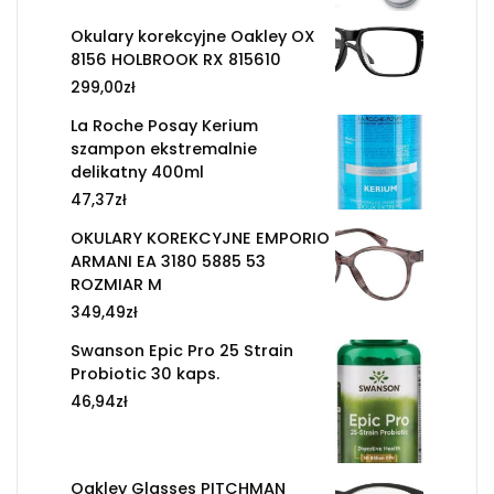
Okulary korekcyjne Oakley OX
8156 HOLBROOK RX 815610
299,00
zł
La Roche Posay Kerium
szampon ekstremalnie
delikatny 400ml
47,37
zł
OKULARY KOREKCYJNE EMPORIO
ARMANI EA 3180 5885 53
ROZMIAR M
349,49
zł
Swanson Epic Pro 25 Strain
Probiotic 30 kaps.
46,94
zł
Oakley Glasses PITCHMAN