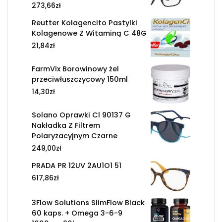
273,66
zł
Reutter Kolagencito Pastylki
Kolagenowe Z Witaminą C 48G
21,84
zł
FarmVix Borowinowy żel
przeciwłuszczycowy 150ml
14,30
zł
Solano Oprawki Cl 90137 G
Nakładka Z Filtrem
Polaryzacyjnym Czarne
249,00
zł
PRADA PR 12UV 2AU1O1 51
617,86
zł
3Flow Solutions SlimFlow Black
60 kaps. + Omega 3-6-9