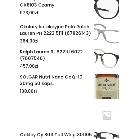
OX8103 Czarny
973,00
zł
Okulary korekcyjne Polo Ralph
Lauren PH 2223 5111 (67826143)
364,90
zł
Ralph Lauren RL 6221U 6022
(7607546)
457,00
zł
SOLGAR Nutri Nano CoQ-10
30mg 50 kaps.
138,00
zł
Oakley Oy 8011 Tail Whip 801105