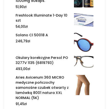
1000mg 90kaps.
51,90
zł
Freshlook Illuminate 1-Day 10
szt
54,00
zł
Solano Cl 50018 A
246,79
zł
Okulary korekcyjne Persol PO
3277V 1135 (6819793)
493,00
zł
Aries Avicenum 360 MICRO
medyczne pończochy
samonośne czubek otwarty z
lamówką 8001 natura XXL
NORMAL (5K)
91,45
zł