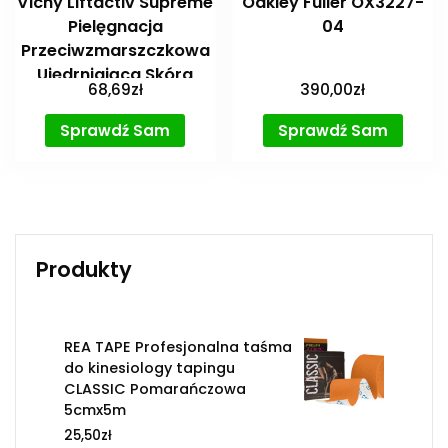
Vichy Liftactiv Supreme
Oakley Fuller OX3227-
Pielęgnacja
04
Przeciwzmarszczkowa
Ujędrniająca Skóra
68,69
zł
390,00
zł
Sucha 50 Ml
Sprawdź Sam
Sprawdź Sam
Produkty
REA TAPE Profesjonalna taśma
do kinesiology tapingu
CLASSIC Pomarańczowa
5cmx5m
25,50
zł