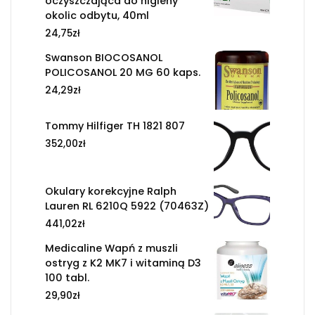
oczyszczająca do higieny
okolic odbytu, 40ml
24,75
zł
Swanson BIOCOSANOL
POLICOSANOL 20 MG 60 kaps.
24,29
zł
Tommy Hilfiger TH 1821 807
352,00
zł
Okulary korekcyjne Ralph
Lauren RL 6210Q 5922 (70463Z)
441,02
zł
Medicaline Wapń z muszli
ostryg z K2 MK7 i witaminą D3
100 tabl.
29,90
zł