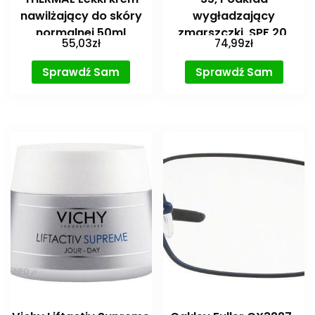
nawilżający do skóry
wygładzający
normalnej 50ml
zmarszczki, SPF 20,
55,03
zł
74,99
zł
30ml
Sprawdź Sam
Sprawdź Sam