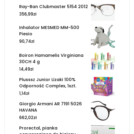
Ray-Ban Clubmaster 5154 2012
356,99
zł
Inhalator MESMED MM-500
Piesio
90,74
zł
Boiron Hamamelis Virginiana
30CH 4 g
14,49
zł
Plusssz Junior Lizaki 100%
Odporność Complex, 1szt.
1,14
zł
Giorgio Armani AR 7191 5026
HAVANA
662,02
zł
Prorectal, pianka