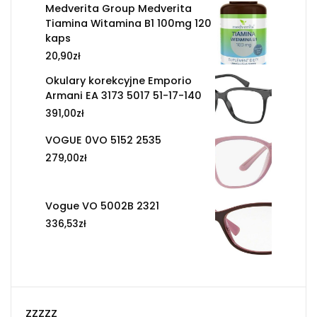
Medverita Group Medverita
Tiamina Witamina B1 100mg 120
kaps
20,90
zł
Okulary korekcyjne Emporio
Armani EA 3173 5017 51-17-140
391,00
zł
VOGUE 0VO 5152 2535
279,00
zł
Vogue VO 5002B 2321
336,53
zł
zzzzz