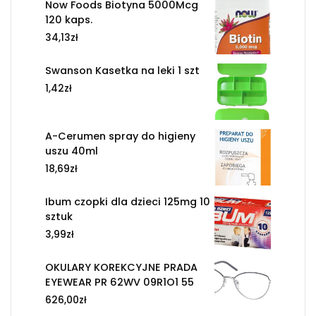
Now Foods Biotyna 5000Mcg
120 kaps.
34,13
zł
Swanson Kasetka na leki 1 szt
1,42
zł
A-Cerumen spray do higieny
uszu 40ml
18,69
zł
Ibum czopki dla dzieci 125mg 10
sztuk
3,99
zł
OKULARY KOREKCYJNE PRADA
EYEWEAR PR 62WV 09R1O1 55
626,00
zł